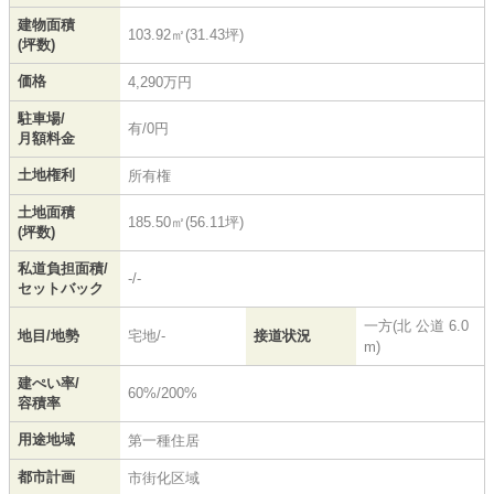
建物面積
103.92㎡(31.43坪)
(坪数)
価格
4,290万円
駐車場/
有/0円
月額料金
土地権利
所有権
土地面積
185.50㎡(56.11坪)
(坪数)
私道負担面積/
-/-
セットバック
一方(北 公道 6.0
地目/地勢
宅地/-
接道状況
m)
建ぺい率/
60%/200%
容積率
用途地域
第一種住居
都市計画
市街化区域