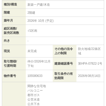
種別/構造
新築一戸建/木造
階建
2階建
築年月
2026年 10月 (予定)
総区画数/
-/1区画
販売区画数
向き
-
その他の法令
防火地域/22条区
現況
未完成
上の制限
域
取引態様/
仲介/2026年11月
建築確認番号
第HPA-07822-1号
引渡時期
下旬
取引条件の有
物件番号
105580633
2026年08月14日
効期限
閑静な住宅地
バルコニー
都市ガス
公営水道
公共下水