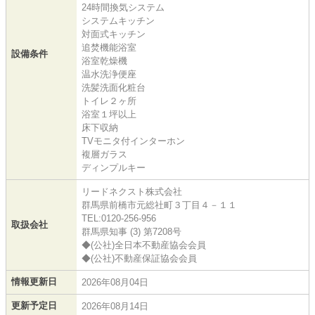
24時間換気システム
システムキッチン
対面式キッチン
追焚機能浴室
設備条件
浴室乾燥機
温水洗浄便座
洗髪洗面化粧台
トイレ２ヶ所
浴室１坪以上
床下収納
TVモニタ付インターホン
複層ガラス
ディンプルキー
リードネクスト株式会社
群馬県前橋市元総社町３丁目４－１１
TEL:0120-256-956
取扱会社
群馬県知事 (3) 第7208号
◆(公社)全日本不動産協会会員
◆(公社)不動産保証協会会員
情報更新日
2026年08月04日
更新予定日
2026年08月14日