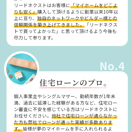
リードネクストはお客様に
「マイホームをどこよ
りも安く」
購入して頂けるように創業以来10年以
上に亘り、
独自のネットワークやビルダー様との
信頼関係を築き上げてきました。
「リードネクス
トで買ってよかった」と思って頂けるよう今後も
尽力して参ります。
No.4
住宅ローンのプロ。
個人事業主やシングルマザー、勤続年数が1年未
満、過去に延滞した経験がある方など、住宅ロー
ン審査に不安を感じている方はリードネクストに
お任せください。
他社で住宅ローンが通らなかっ
た方も弊社でローンが通った実績が多数ありま
す。
皆様が夢のマイホームを手に入れられるよ