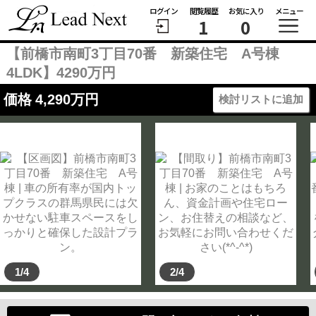
ログイン
閲覧履歴
お気に入り
メニュー
1
0
【前橋市南町3丁目70番 新築住宅 A号棟
4LDK】4290万円
価格
4,290
万円
検討リストに追加
1/4
2/4