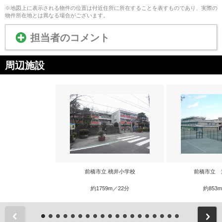
※地図上に表示される物件の位置は付近住所に所在することを表すものであり、実際の
物件所在地とは異なる場合がございます。
担当者のコメント
周辺施設
前橋市立 桃井小学校
前橋市立 
約1759m／22分
約853
前