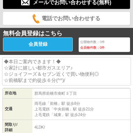
メールでお問い合わせする(無料)
電話でお問い合わせする
無料会員登録はこちら
公開物件数：
0
件
会員登録
会員物件数：
0
件
◆本日ご案内できます！◆
☆家計に嬉しい都市ガスエリア♪
☆ジョイフーズ＆セブン近くで買い物便利◎
☆前橋駅まで約徒歩６分(^^)/
所在地
群馬県
前橋市
南町
３丁目
両毛線
「
前橋
」駅 徒歩8分
交通
上毛電鉄
「
中央前橋
」駅 徒歩21分
上毛電鉄
「
城東
」駅 徒歩24分
間取り/
4LDK/
詳細