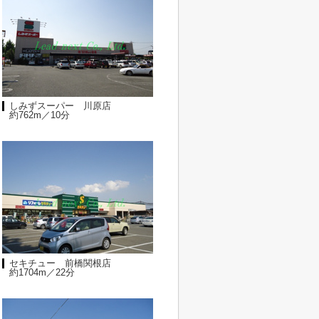
しみずスーパー 川原店
約762m／10分
セキチュー 前橋関根店
約1704m／22分