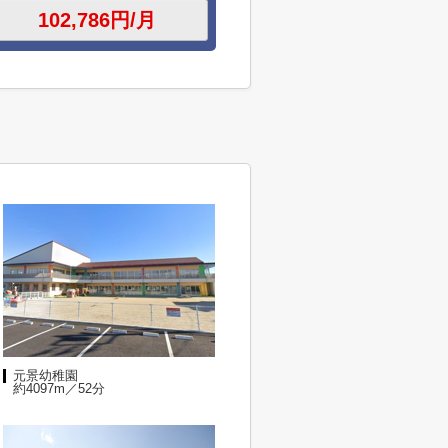
元景幼稚園
約4097m／52分