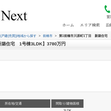
営
ホーム
エリア検索
沿
(戸建(売買))地域から探す
>
前橋市
>
第1前橋市川原町1丁目 新築住宅 
築住宅 1号棟3LDK】3780万円
所在地/交通
間取り/建物面積
3LDK