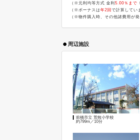
（※元利均等方式 金利
5.00％まで
（※ボーナスは
年2回
で計算してい
（※物件購入時、その他諸費用が発
周辺施設
前橋市立 荒牧小学校
約799m／10分