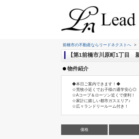
前橋市の不動産ならリードネクストへ
>
【第1前橋市川原町1丁目 新
物件紹介
◆本日ご案内できます！◆
☆荒牧小近くでお子様の通学安心◎
☆Aコープ＆ローソン近くで便利！
☆家計に嬉しい都市ガスエリア♪
☆広々ランドリールーム付き！
価格