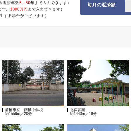
※返済年数
5～50
年まで入力できます）
毎月の返済額
ます。
1000万円
まで入力できます）
生する場合がございます）
前橋市立 南橘中学校
北保育園
約1556m／20分
約1440m／18分