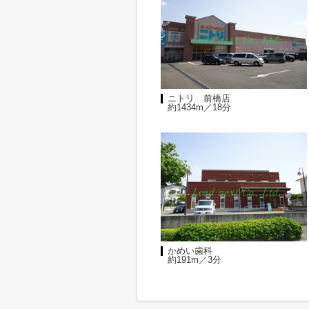
ニトリ 前橋店
約1434m／18分
かめい歯科
約191m／3分