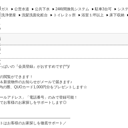
市ガス
公営水道
公共下水
24時間換気システム
駐車3台可
シス
水洗浄便座
洗髪洗面化粧台
トイレ２ヶ所
浴室１坪以上
床下収納
っぱいの『会員登録』がおすすめです(^^)/
の閲覧ができます！
＆新規物件のお知らせがメールで届きます♪
内の際、QUOカード1,000円分をプレゼントします☆
ールアドレス」「電話番号」のみで登録可能！
でお客様のお家探しをサポートします◎
―――――――――――――――――――
トはお客様のお家探しを徹底サポート／