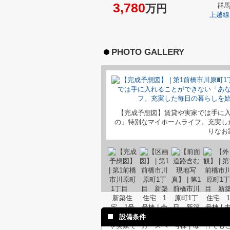
3,780
群
万円
上越線
PHOTO GALLERY
【完成予想図】賃貸や実家では手に
の」特別なマイホームライフ。充実し
りなお
設備条件