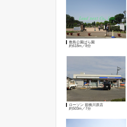
敷島公園ばら園
約618m／8分
ローソン 前橋川原店
約503m／7分