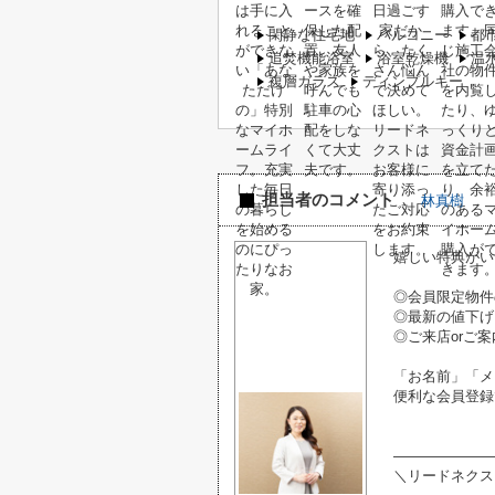
閑静な住宅地
バルコニー
都
追焚機能浴室
浴室乾燥機
温
複層ガラス
ディンプルキー
担当者のコメント
林真樹
嬉しい特典がい
◎会員限定物件
◎最新の値下げ
◎ご来店orご案
「お名前」「メ
便利な会員登録
―――――――
＼リードネクス