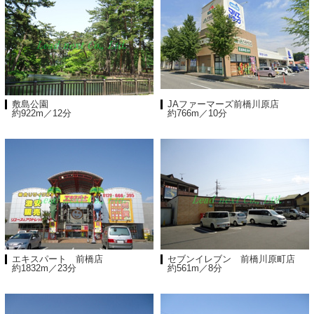
敷島公園
JAファーマーズ前橋川原店
約922m／12分
約766m／10分
エキスパート 前橋店
セブンイレブン 前橋川原町店
約1832m／23分
約561m／8分