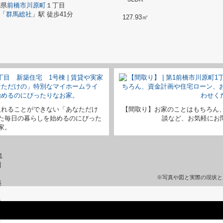
馬県
前橋市
川原町
１丁目
「
群馬総社
」駅 徒歩41分
127.93㎡
入れることができない「あなただけ
【間取り】お家のことはもちろん
た毎日の暮らしを始めるのにぴった
談など、お気軽にお問い
家。
※写真や図と実際の現状と