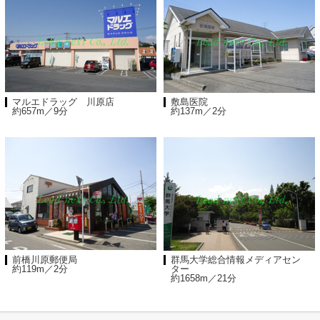
マルエドラッグ 川原店
敷島医院
約657m／9分
約137m／2分
前橋川原郵便局
群馬大学総合情報メディアセン
約119m／2分
ター
約1658m／21分