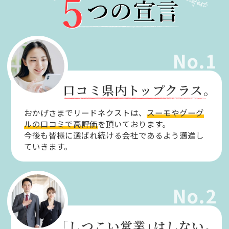
No.1
口コミ県内トップクラス。
おかげさまでリードネクストは、
スーモやグーグ
ルの口コミで高評価
を頂いております。
今後も皆様に選ばれ続ける会社であるよう邁進し
ていきます。
No.2
「しつこい営業」
はしない。