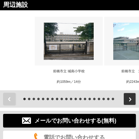
周辺施設
前橋市立 城南小学校
前橋市立 
約1059m／14分
約2243
前
メールでお問い合わせする(無料)
電話でお問い合わせする