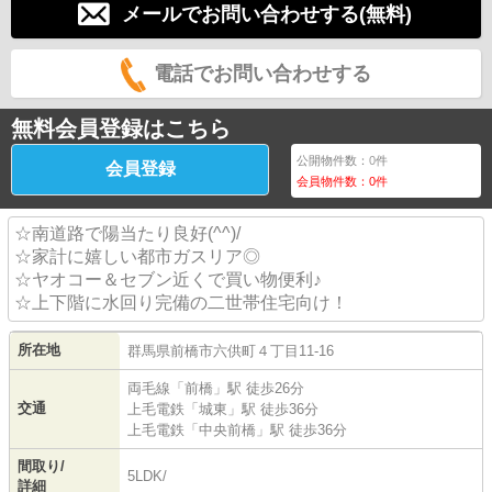
メールでお問い合わせする(無料)
電話でお問い合わせする
無料会員登録はこちら
公開物件数：
0
件
会員登録
会員物件数：
0
件
☆南道路で陽当たり良好(^^)/
☆家計に嬉しい都市ガスリア◎
☆ヤオコー＆セブン近くで買い物便利♪
☆上下階に水回り完備の二世帯住宅向け！
所在地
群馬県
前橋市
六供町
４丁目11-16
両毛線
「
前橋
」駅 徒歩26分
交通
上毛電鉄
「
城東
」駅 徒歩36分
上毛電鉄
「
中央前橋
」駅 徒歩36分
間取り/
5LDK/
詳細