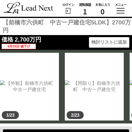
ログイン
閲覧履歴
お気に入り
メニュー
1
0
【前橋市六供町 中古一戸建住宅5LDK】2700万
円
価格
2,700
万円
検討リストに追加
6月25日 値下げ
1/23
2/23