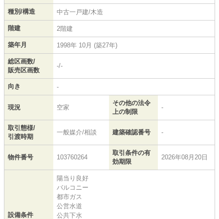
種別/構造
中古一戸建/木造
階建
2階建
築年月
1998年 10月 (築27年)
総区画数/
-/-
販売区画数
向き
-
その他の法令
現況
空家
-
上の制限
取引態様/
一般媒介/相談
建築確認番号
-
引渡時期
取引条件の有
物件番号
103760264
2026年08月20日
効期限
陽当り良好
バルコニー
都市ガス
公営水道
設備条件
公共下水