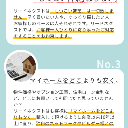
リードネクストは
「しつこい営業」は一切致しま
せん。
早く買いたい人や、ゆっくり探したい人。
お家探しのペースは人それぞれです。リードネク
ストでは、
お客様一人ひとりに寄り添ったご対応
をすることをお約束します。
No.3
マイホームをどこよりも安く。
物件価格やオプション工事、住宅ローン金利な
ど、どこにお願いしても同じだと思っていません
か？
リードネクストはお客様に
「マイホームをどこよ
りも安く」
購入して頂けるように創業以来10年以
上に亘り、
独自のネットワークやビルダー様との