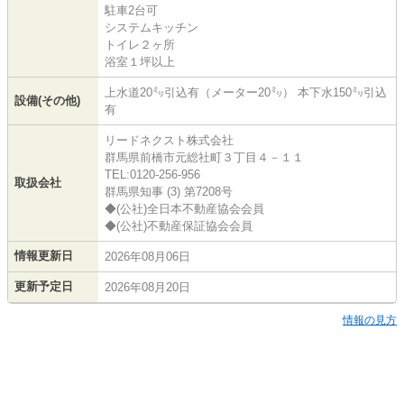
駐車2台可
システムキッチン
トイレ２ヶ所
浴室１坪以上
上水道20㍉引込有（メーター20㍉） 本下水150㍉引込
設備(その他)
有
リードネクスト株式会社
群馬県前橋市元総社町３丁目４－１１
TEL:0120-256-956
取扱会社
群馬県知事 (3) 第7208号
◆(公社)全日本不動産協会会員
◆(公社)不動産保証協会会員
情報更新日
2026年08月06日
更新予定日
2026年08月20日
情報の見方