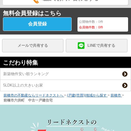
無料会員登録はこちら
公開物件数：
0
件
会員登録
会員物件数：
0
件
メールで共有する
LINEで共有する
こだわり特集
新築物件安い順ランキング
5LDK以上の大きいお家
前橋市の不動産ならリードネクストへ
>
(戸建(売買))地域から探す
>
前橋市
>
前橋市六供町 中古一戸建住宅