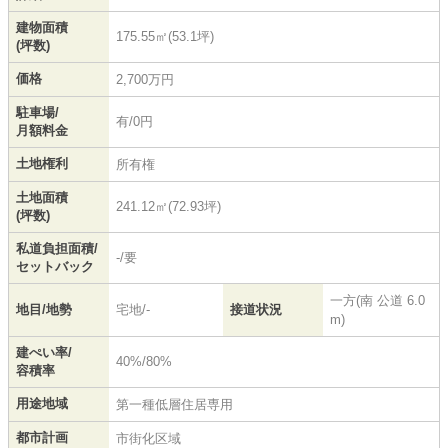
建物面積
175.55㎡(53.1坪)
(坪数)
価格
2,700万円
駐車場/
有/0円
月額料金
土地権利
所有権
土地面積
241.12㎡(72.93坪)
(坪数)
私道負担面積/
-/要
セットバック
一方(南 公道 6.0
地目/地勢
宅地/-
接道状況
m)
建ぺい率/
40%/80%
容積率
用途地域
第一種低層住居専用
都市計画
市街化区域