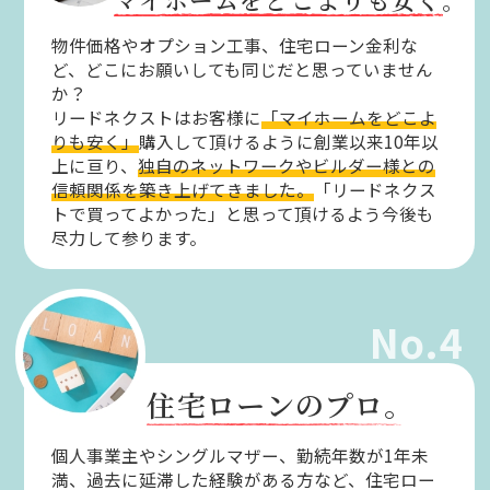
物件価格やオプション工事、住宅ローン金利な
ど、どこにお願いしても同じだと思っていません
か？
リードネクストはお客様に
「マイホームをどこよ
りも安く」
購入して頂けるように創業以来10年以
上に亘り、
独自のネットワークやビルダー様との
信頼関係を築き上げてきました。
「リードネクス
トで買ってよかった」と思って頂けるよう今後も
尽力して参ります。
No.4
住宅ローンのプロ。
個人事業主やシングルマザー、勤続年数が1年未
満、過去に延滞した経験がある方など、住宅ロー