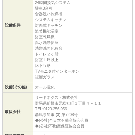
24時間換気システム
駐車3台可
食器洗い乾燥機
システムキッチン
設備条件
対面式キッチン
追焚機能浴室
浴室乾燥機
温水洗浄便座
洗髪洗面化粧台
トイレ２ヶ所
浴室１坪以上
床下収納
TVモニタ付インターホン
複層ガラス
設備(その他)
オール電化
リードネクスト株式会社
群馬県前橋市元総社町３丁目４－１１
TEL:0120-256-956
取扱会社
群馬県知事 (3) 第7208号
◆(公社)全日本不動産協会会員
◆(公社)不動産保証協会会員