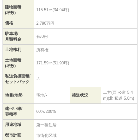
建物面積
115.51㎡(34.94坪)
(坪数)
価格
2,790万円
駐車場/
有/0円
月額料金
土地権利
所有権
土地面積
171.59㎡(51.90坪)
(坪数)
私道負担面積/
-/-
セットバック
二方(西 公道 5.4
地目/地勢
宅地/-
接道状況
m)(北 私道 5.0m)
建ぺい率/
60%/200%
容積率
用途地域
第一種住居
都市計画
市街化区域