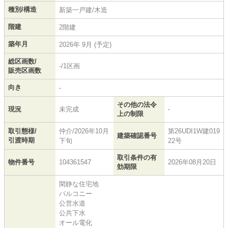
種別/構造
新築一戸建/木造
階建
2階建
築年月
2026年 9月 (予定)
総区画数/
-/1区画
販売区画数
向き
-
その他の法令
現況
未完成
-
上の制限
取引態様/
仲介/2026年10月
第26UDI1W建019
建築確認番号
引渡時期
下旬
22号
取引条件の有
物件番号
104361547
2026年08月20日
効期限
閑静な住宅地
バルコニー
公営水道
公共下水
オール電化