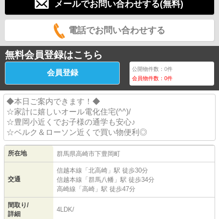
メールでお問い合わせする(無料)
電話でお問い合わせする
無料会員登録はこちら
公開物件数：
0
件
会員登録
会員物件数：
0
件
◆本日ご案内できます！◆
☆家計に嬉しいオール電化住宅(^^)/
☆豊岡小近くでお子様の通学も安心♪
☆ベルク＆ローソン近くで買い物便利◎
所在地
群馬県
高崎市
下豊岡町
信越本線
「
北高崎
」駅 徒歩30分
交通
信越本線
「
群馬八幡
」駅 徒歩34分
高崎線
「
高崎
」駅 徒歩47分
間取り/
4LDK/
詳細