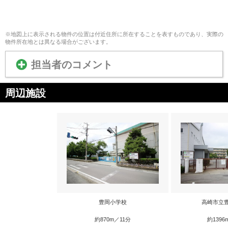
※地図上に表示される物件の位置は付近住所に所在することを表すものであり、実際の
物件所在地とは異なる場合がございます。
担当者のコメント
周辺施設
豊岡小学校
高崎市立
約870m／11分
約1396