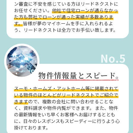
ン審査に不安を感じている方はリードネクストに
お任せください。
他社で住宅ローンが通らなかっ
た方も弊社でローンが通った実績が多数ありま
す。
皆様が夢のマイホームを手に入れられるよ
う、リードネクストは全力でお手伝い致します。
No.5
物件情報量とスピード。
スーモ・ホームズ・アットホーム等に掲載されて
いる物件のほとんどがリードネクストでご紹介で
きます
ので、複数の会社に問い合わせることな
く、資料請求や物件内覧ができます。
また、物件
の最新情報をいち早くお客様へお届けするととも
に、日々のレスポンスもスピーディーに行うよう心
掛けております。