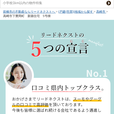
小学校1km以内の物件特集
前橋市の不動産ならリードネクストへ
>
(戸建(売買))地域から探す
>
高崎市
>
高崎市下豊岡町 新築住宅 5号棟
No.1
口コミ県内トップクラス。
おかげさまでリードネクストは、
スーモやグーグ
ルの口コミで高評価
を頂いております。
今後も皆様に選ばれ続ける会社であるよう邁進し