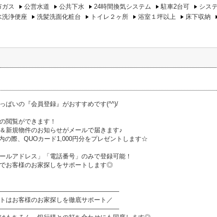
市ガス
公営水道
公共下水
24時間換気システム
駐車2台可
シス
水洗浄便座
洗髪洗面化粧台
トイレ２ヶ所
浴室１坪以上
床下収納
っぱいの『会員登録』がおすすめです(^^)/
の閲覧ができます！
＆新規物件のお知らせがメールで届きます♪
内の際、QUOカード1,000円分をプレゼントします☆
ールアドレス」「電話番号」のみで登録可能！
でお客様のお家探しをサポートします◎
―――――――――――――――――――
トはお客様のお家探しを徹底サポート／
―――――――――――――――――――