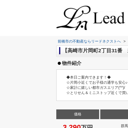
前橋市の不動産ならリードネクストへ
>
【高崎市片岡町2丁目31番 
物件紹介
◆本日ご案内できます！◆
☆片岡小近くでお子様の通学も安心♪
☆家計に嬉しい都市ガスエリア(^^)/
☆とりせん＆ミニストップ近くで買
価格
3,290
群
万円