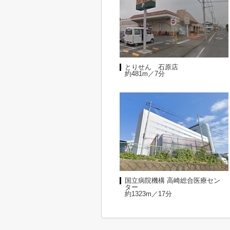
とりせん 石原店
約481m／7分
国立病院機構 高崎総合医療セン
ター
約1323m／17分