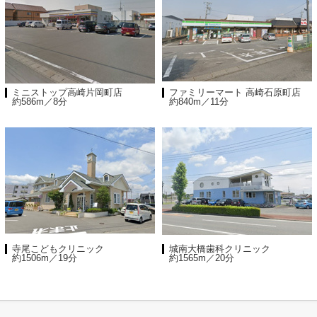
ミニストップ高崎片岡町店
ファミリーマート 高崎石原町店
約586m／8分
約840m／11分
寺尾こどもクリニック
城南大橋歯科クリニック
約1506m／19分
約1565m／20分