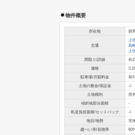
物件概要
所在地
群
上
交通
高
上
間取り/詳細
4LD
価格
3,
駐車場/月額料金
有/
土地の敷金/保証金
-/-
土地権利
所
傾斜地部分面積
-
私道負担面積/セットバック
-/-
地目/地勢
宅地
建ぺい率/容積率
60