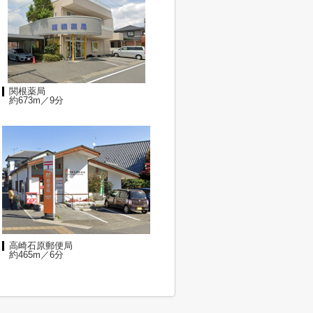
関根薬局
約673m／9分
高崎石原郵便局
約465m／6分