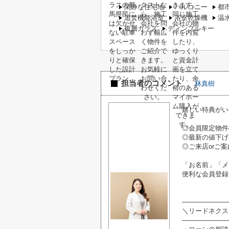
閑静な住宅地
バルコニー
都
追焚機能浴室
浴室乾燥機
温
複層ガラス
ディンプルキー
担当者のコメント
林真樹
嬉しい特典がい
◎会員限定物件
◎最新の値下げ
◎ご来店orご案
「お名前」「メ
便利な会員登録
―――――――
＼リードネクス
―――――――