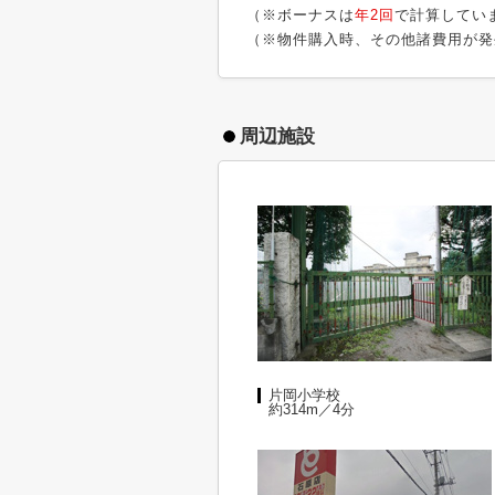
（※ボーナスは
年2回
で計算してい
（※物件購入時、その他諸費用が発
周辺施設
片岡小学校
約314m／4分