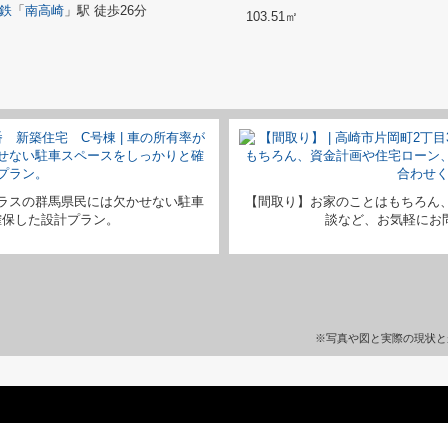
鉄
「
南高崎
」駅 徒歩26分
103.51㎡
ラスの群馬県民には欠かせない駐車
【間取り】お家のことはもちろん
確保した設計プラン。
談など、お気軽にお問い
※写真や図と実際の現状と