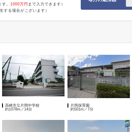
ます。
1000万円
まで入力できます）
生する場合がございます）
高崎市立片岡中学校
片岡保育園
約1078m／14分
約501m／7分