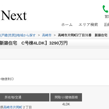
営
ホーム
エリア検索
沿
(戸建(売買))地域から探す
>
高崎市
>
高崎市片岡町2丁目31番 新築住宅
新築住宅 C号棟4LDK】3290万円
い物便利◎
所在地/交通
間取り/建物面積
4LDK
馬県
高崎市
片岡町
２丁目