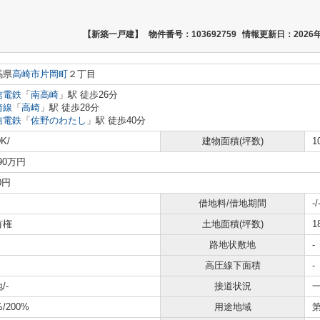
【新築一戸建】
物件番号：103692759
情報更新日：2026年
馬県
高崎市
片岡町
２丁目
信電鉄
「
南高崎
」駅 徒歩26分
崎線
「
高崎
」駅 徒歩28分
信電鉄
「
佐野のわたし
」駅 徒歩40分
K/
建物面積(坪数)
1
290万円
0円
借地料/借地期間
-/
有権
土地面積(坪数)
1
路地状敷地
-
高圧線下面積
-
/-
接道状況
一
%/200%
用途地域