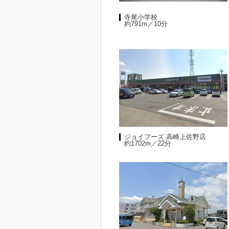
寺尾小学校
約791m／10分
ジョイフーズ 高崎上佐野店
約1702m／22分