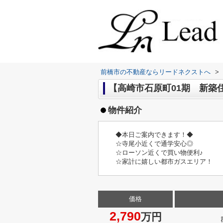
前橋市の不動産ならリードネクストへ
>
【高崎市石原町01期 新築住宅
物件紹介
◆本日ご案内できます！◆
☆寺尾小近くで通学安心◎
☆ローソン近くで買い物便利♪
☆家計に嬉しい都市ガスエリア！
価格
2,790
万円