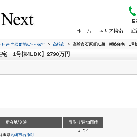
営
ホーム
エリア検索
沿
(戸建(売買))地域から探す
>
高崎市
>
高崎市石原町01期 新築住宅 1号
 1号棟4LDK】2790万円
所在地/交通
間取り/建物面積
4LDK
群馬県
高崎市
石原町