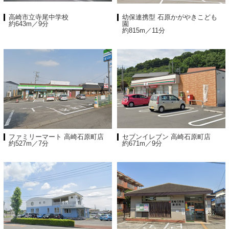
高崎市立寺尾中学校
幼保連携型 石原かがやきこども
約643m／9分
園
約815m／11分
ファミリーマート 高崎石原町店
セブンイレブン 高崎石原町店
約527m／7分
約671m／9分