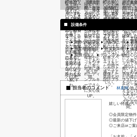
設備条件
閑静な住宅地
バルコニー
都
追焚機能浴室
浴室乾燥機
温
複層ガラス
ディンプルキー
担当者のコメント
林真樹
嬉しい特典がい
◎会員限定物件
◎最新の値下げ
◎ご来店orご案
「お名前」「メ