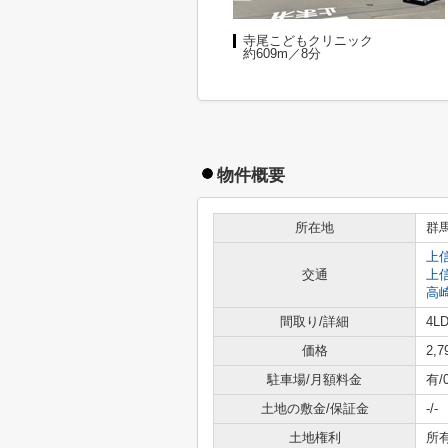
寺尾こどもクリニック
約609m／8分
物件概要
所在地
群
上
交通
上
高
間取り/詳細
4LD
価格
2,
駐車場/月額料金
有/
土地の敷金/保証金
-/-
土地権利
所