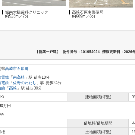
城南大橋歯科クリニック
高崎石原南郵便局
約523m／7分
約609m／8分
【新築一戸建】
物件番号：101954024
情報更新日：2026年
馬県
高崎市
石原町
信電鉄
「
南高崎
」駅 徒歩18分
信電鉄
「
佐野のわたし
」駅 徒歩24分
崎線
「
高崎
」駅 徒歩30分
K/
建物面積(坪数)
9
790万円
0円
借地料/借地期間
-/
有権
土地面積(坪数)
1