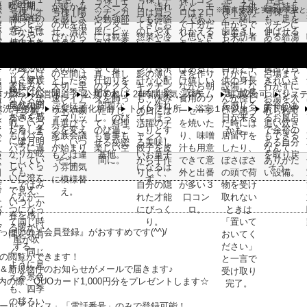
※写真や図と実際の現状と
市ガス
公営水道
公共下水
24時間換気システム
駐車2台可
シス
水洗浄便座
洗髪洗面化粧台
トイレ２ヶ所
浴室１坪以上
床下収納
っぱいの『会員登録』がおすすめです(^^)/
の閲覧ができます！
＆新規物件のお知らせがメールで届きます♪
内の際、QUOカード1,000円分をプレゼントします☆
ールアドレス」「電話番号」のみで登録可能！