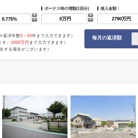
ボーナス時の増額(1回分)
借入金額：
※返済年数
5～50
年まで入力できます）
毎月の返済額
ます。
1000万円
まで入力できます）
生する場合がございます）