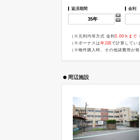
返済期間
金利
（※元利均等方式 金利
5.00％まで
（※ボーナスは
年2回
で計算してい
（※物件購入時、その他諸費用が発
周辺施設