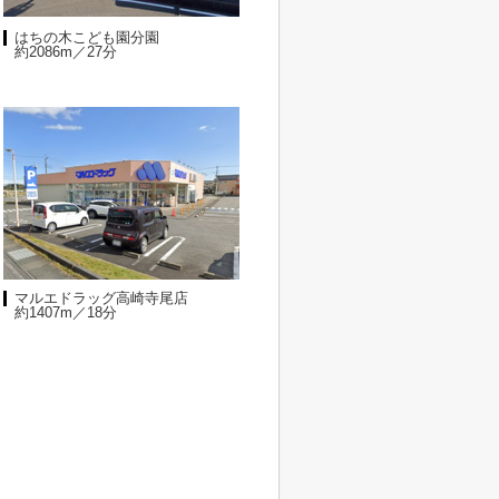
はちの木こども園分園
約2086m／27分
マルエドラッグ高崎寺尾店
約1407m／18分