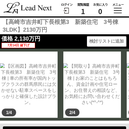
ログイン
閲覧履歴
お気に入り
メニュー
1
0
【高崎市吉井町下長根第3 新築住宅 3号棟
3LDK】2130万円
価格
2,130
万円
検討リストに追加
7月14日 値下げ
1/4
2/4