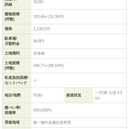
3LDK/
詳細
建物面積
103.68㎡(31.36坪)
(坪数)
価格
2,130万円
駐車場/
有/0円
月額料金
土地権利
所有権
土地面積
294.77㎡(89.16坪)
(坪数)
私道負担面積/
-/-
セットバック
一方(東 公道 4.5
地目/地勢
宅地/-
接道状況
m)
建ぺい率/
60%/200%
容積率
用途地域
第一種中高層住居専用