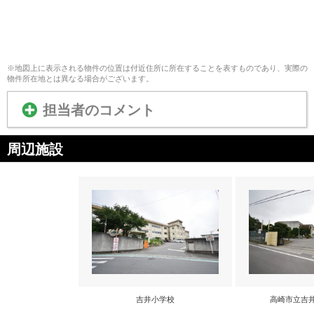
※地図上に表示される物件の位置は付近住所に所在することを表すものであり、実際の
物件所在地とは異なる場合がございます。
担当者のコメント
周辺施設
吉井小学校
高崎市立吉