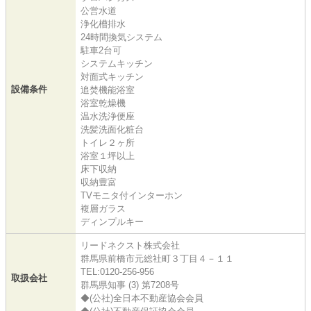
公営水道
浄化槽排水
24時間換気システム
駐車2台可
システムキッチン
対面式キッチン
設備条件
追焚機能浴室
浴室乾燥機
温水洗浄便座
洗髪洗面化粧台
トイレ２ヶ所
浴室１坪以上
床下収納
収納豊富
TVモニタ付インターホン
複層ガラス
ディンプルキー
リードネクスト株式会社
群馬県前橋市元総社町３丁目４－１１
TEL:0120-256-956
取扱会社
群馬県知事 (3) 第7208号
◆(公社)全日本不動産協会会員