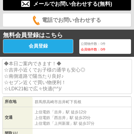
メールでお問い合わせする(無料)
電話でお問い合わせする
無料会員登録はこちら
公開物件数：
0
件
会員登録
会員物件数：
0
件
◆本日ご案内できます！◆
☆吉井小近くでお子様の通学も安心◎
☆南側道路で陽当たり良好♪
☆セブン近くで買い物便利！
☆LDK21帖で広々快適(^^)/
所在地
群馬県
高崎市
吉井町下長根
上信電鉄
「
吉井
」駅 徒歩12分
交通
上信電鉄
「
西吉井
」駅 徒歩20分
上信電鉄
「
上州新屋
」駅 徒歩37分
間取り/