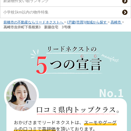
新築物件安い順ランキング
小学校1km以内の物件特集
前橋市の不動産ならリードネクストへ
>
(戸建(売買))地域から探す
>
高崎市
>
高崎市吉井町下長根第3 新築住宅 3号棟
No.1
口コミ県内トップクラス。
おかげさまでリードネクストは、
スーモやグーグ
ルの口コミで高評価
を頂いております。