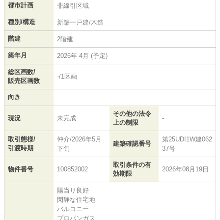
都市計画
非線引区域
種別/構造
新築一戸建/木造
階建
2階建
築年月
2026年 4月 (予定)
総区画数/
-/1区画
販売区画数
向き
-
その他の法令
現況
未完成
-
上の制限
取引態様/
仲介/2026年5月
第25UDI1W建062
建築確認番号
引渡時期
下旬
37号
取引条件の有
物件番号
100852002
2026年08月19日
効期限
陽当り良好
閑静な住宅地
バルコニー
プロパンガス