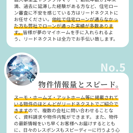
満、過去に延滞した経験がある方など、住宅ロー
ン審査に不安を感じている方はリードネクストに
お任せください。
他社で住宅ローンが通らなかっ
た方も弊社でローンが通った実績が多数ありま
す。
皆様が夢のマイホームを手に入れられるよ
う、リードネクストは全力でお手伝い致します。
No.5
物件情報量とスピード。
スーモ・ホームズ・アットホーム等に掲載されて
いる物件のほとんどがリードネクストでご紹介で
きます
ので、複数の会社に問い合わせることな
く、資料請求や物件内覧ができます。
また、物件
の最新情報をいち早くお客様へお届けするととも
に、日々のレスポンスもスピーディーに行うよう心