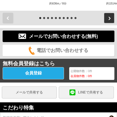
約636m／8分
約1514
前
メールでお問い合わせする(無料)
電話でお問い合わせする
無料会員登録はこちら
公開物件数：
0
件
会員登録
会員物件数：
0
件
メールで共有する
LINEで共有する
こだわり特集