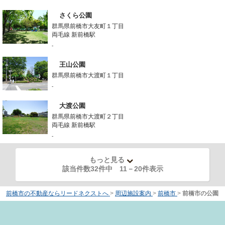
さくら公園
群馬県前橋市大友町１丁目
両毛線 新前橋駅
-
王山公園
群馬県前橋市大渡町１丁目
-
大渡公園
群馬県前橋市大渡町２丁目
両毛線 新前橋駅
-
もっと見る
該当件数32件中
11
－
20
件表示
前橋市の不動産ならリードネクストへ
>
周辺施設案内
>
前橋市
>
前橋市の公園