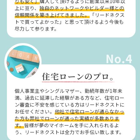
りも安く」
購入して頂けるように創業以来10年以
上に亘り、
独自のネットワークやビルダー様との
信頼関係を築き上げてきました。
「リードネクス
トで買ってよかった」と思って頂けるよう今後も
尽力して参ります。
No.4
住宅ローンのプロ。
個人事業主やシングルマザー、勤続年数が1年未
満、過去に延滞した経験がある方など、住宅ロー
ン審査に不安を感じている方はリードネクストに
お任せください。
他社で住宅ローンが通らなかっ
た方も弊社でローンが通った実績が多数ありま
す。
皆様が夢のマイホームを手に入れられるよ
う、リードネクストは全力でお手伝い致します。