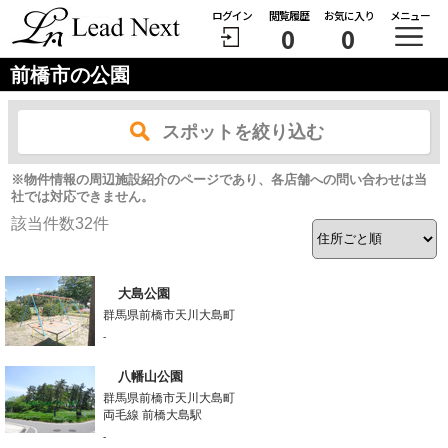
ログイン
閲覧履歴
お気に入り
メニュー
0
0
前橋市の公園
スポットを絞り込む
※物件情報の周辺施設紹介のページであり、各店舗への問い合わせは当
社では対応できません。
該当件数
32
件
大島公園
群馬県前橋市天川大島町
-
八幡山公園
群馬県前橋市天川大島町
両毛線 前橋大島駅
-