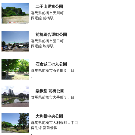
二子山児童公園
群馬県前橋市天川町
両毛線 前橋駅
-
前橋総合運動公園
群馬県前橋市荒口町
両毛線 駒形駅
-
石倉城二の丸公園
群馬県前橋市石倉町５丁目
-
楽歩堂 前橋公園
群馬県前橋市大手町３丁目
-
大利根中央公園
群馬県前橋市大利根町１丁目
両毛線 新前橋駅
-