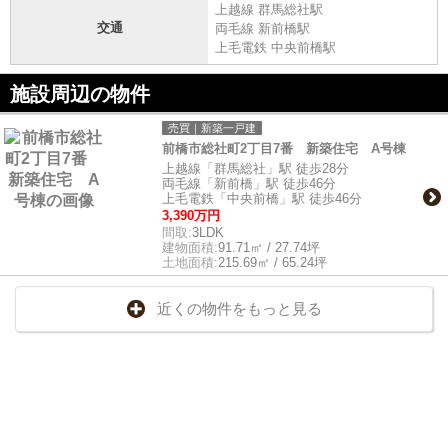
上越線 群馬総社駅
交通
両毛線 新前橋駅
上毛電鉄 中央前橋駅
施設周辺の物件
売買｜新築一戸建
前橋市総社町2丁目7番 新築住宅 A号棟
上越線「群馬総社」駅 徒歩28分
両毛線「新前橋」駅 徒歩46分
上毛電鉄「中央前橋」駅 徒歩46分
3,390万円
間取:
3LDK
建物面積:
91.71㎡ / 27.74坪
土地面積:
215.69㎡ / 65.24坪
近くの物件をもっと見る