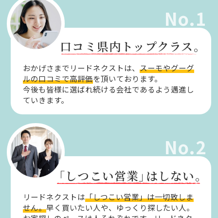
No.1
口コミ県内トップクラス。
おかげさまでリードネクストは、
スーモやグーグ
ルの口コミで高評価
を頂いております。
今後も皆様に選ばれ続ける会社であるよう邁進し
ていきます。
No.2
「しつこい営業」
はしない。
リードネクストは
「しつこい営業」は一切致しま
せん。
早く買いたい人や、ゆっくり探したい人。