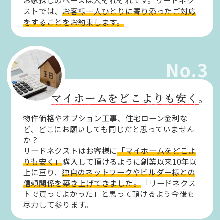
お家探しのペースは人それぞれです。リードネク
ストでは、
お客様一人ひとりに寄り添ったご対応
をすることをお約束します。
No.3
マイホームをどこよりも安く。
物件価格やオプション工事、住宅ローン金利な
ど、どこにお願いしても同じだと思っていません
か？
リードネクストはお客様に
「マイホームをどこよ
りも安く」
購入して頂けるように創業以来10年以
上に亘り、
独自のネットワークやビルダー様との
信頼関係を築き上げてきました。
「リードネクス
トで買ってよかった」と思って頂けるよう今後も
尽力して参ります。