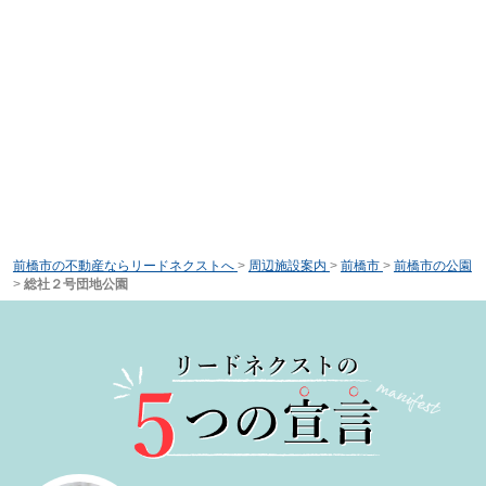
前橋市の不動産ならリードネクストへ
>
周辺施設案内
>
前橋市
>
前橋市の公園
>
総社２号団地公園