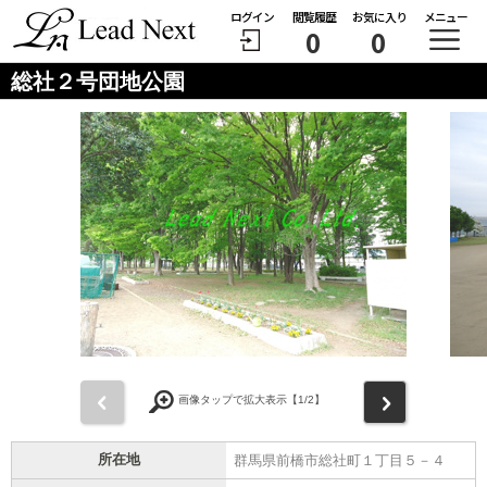
ログイン
閲覧履歴
お気に入り
メニュー
0
0
総社２号団地公園
前
次
画像タップで拡大表示【
1
/2】
所在地
群馬県前橋市総社町１丁目５－４