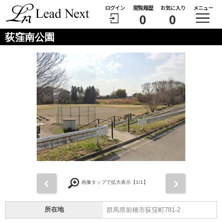
ログイン
閲覧履歴
お気に入り
メニュー
0
0
荻窪南公園
前
次
画像タップで拡大表示【
1
/1】
所在地
群馬県前橋市荻窪町781-2