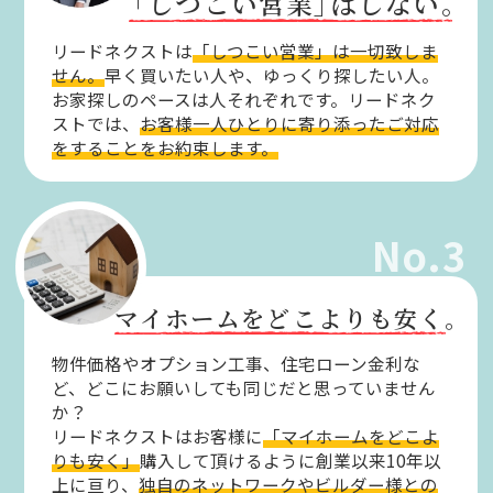
「しつこい営業」
はしない。
リードネクストは
「しつこい営業」は一切致しま
せん。
早く買いたい人や、ゆっくり探したい人。
お家探しのペースは人それぞれです。リードネク
ストでは、
お客様一人ひとりに寄り添ったご対応
をすることをお約束します。
No.3
マイホームをどこよりも安く。
物件価格やオプション工事、住宅ローン金利な
ど、どこにお願いしても同じだと思っていません
か？
リードネクストはお客様に
「マイホームをどこよ
りも安く」
購入して頂けるように創業以来10年以
上に亘り、
独自のネットワークやビルダー様との