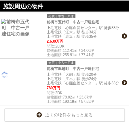
施設周辺の物件
売買｜中古一戸建
前橋市五代町 中古一戸建住宅
上毛電鉄「心臓血管センター」駅 徒歩33分
上毛電鉄「江木」駅 徒歩34分
上毛電鉄「赤坂」駅 徒歩35分
2,630万円
間取:
2LDK
建物面積:
112.41㎡ / 34.00坪
土地面積:
255.91㎡ / 77.41坪
売買｜中古一戸建
前橋市堀越町 中古一戸建住宅
上毛電鉄「大胡」駅 徒歩20分
上毛電鉄「江木」駅 徒歩24分
上毛電鉄「心臓血管センター」駅 徒歩33分
780万円
間取:
2DK
建物面積:
78.92㎡ / 23.87坪
土地面積:
190.19㎡ / 57.53坪
近くの物件をもっと見る