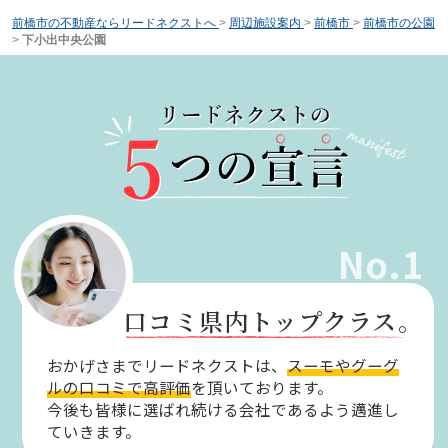
前橋市の不動産ならリードネクストへ
>
周辺施設案内
>
前橋市
>
前橋市の公園
>
下小出中央公園
No.1
口コミ県内トップクラス。
おかげさまでリードネクストは、
スーモやグーグ
ルの口コミで高評価
を頂いております。
今後も皆様に選ばれ続ける会社であるよう邁進し
ていきます。