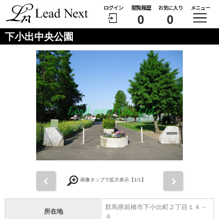
ログイン
閲覧履歴
お気に入り
メニュー
0
0
下小出中央公園
前
次
画像タップで拡大表示【
1
/1】
群馬県前橋市下小出町２丁目１４－
所在地
４