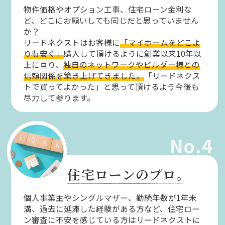
物件価格やオプション工事、住宅ローン金利な
ど、どこにお願いしても同じだと思っていません
か？
リードネクストはお客様に
「マイホームをどこよ
りも安く」
購入して頂けるように創業以来10年以
上に亘り、
独自のネットワークやビルダー様との
信頼関係を築き上げてきました。
「リードネクス
トで買ってよかった」と思って頂けるよう今後も
尽力して参ります。
No.4
住宅ローンのプロ。
個人事業主やシングルマザー、勤続年数が1年未
満、過去に延滞した経験がある方など、住宅ロー
ン審査に不安を感じている方はリードネクストに