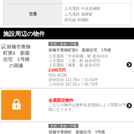
上毛電鉄 中央前橋駅
交通
上毛電鉄 城東駅
両毛線 前橋駅
施設周辺の物件
売買｜新築一戸建
前橋市青柳町第4 新築住宅 1号棟
上毛電鉄「中央前橋」駅 徒歩41分
上毛電鉄「三俣」駅 徒歩42分
上毛電鉄「城東」駅 徒歩43分
2,690万円
間取:
4LDK
建物面積:
111.79㎡ / 33.81坪
土地面積:
187.55㎡ / 56.73坪
会員限定物件
こちらの物件は無料会員登録により閲覧が可
能になります。
売買｜新築一戸建
前橋市青柳町 新築住宅 9号棟