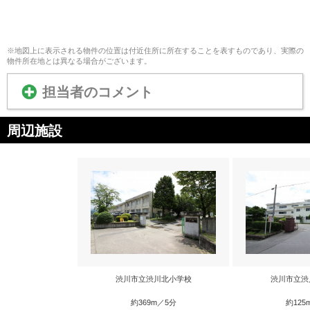
※地図上に表示される物件の位置は付近住所に所在することを表すものであり、実際の
物件所在地とは異なる場合がございます。
担当者のコメント
周辺施設
渋川市立渋川北小学校
渋川市立渋
約369m／5分
約125