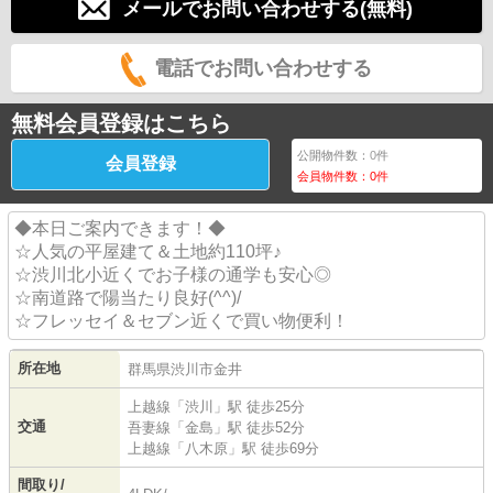
メールでお問い合わせする(無料)
電話でお問い合わせする
無料会員登録はこちら
公開物件数：
0
件
会員登録
会員物件数：
0
件
◆本日ご案内できます！◆
☆人気の平屋建て＆土地約110坪♪
☆渋川北小近くでお子様の通学も安心◎
☆南道路で陽当たり良好(^^)/
☆フレッセイ＆セブン近くで買い物便利！
所在地
群馬県
渋川市
金井
上越線
「
渋川
」駅 徒歩25分
交通
吾妻線
「
金島
」駅 徒歩52分
上越線
「
八木原
」駅 徒歩69分
間取り/