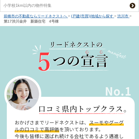
小学校1km以内の物件特集
前橋市の不動産ならリードネクストへ
>
(戸建(売買))地域から探す
>
渋川市
>
第17渋川金井 新築住宅 4号棟
No.1
口コミ県内トップクラス。
おかげさまでリードネクストは、
スーモやグーグ
ルの口コミで高評価
を頂いております。
今後も皆様に選ばれ続ける会社であるよう邁進し