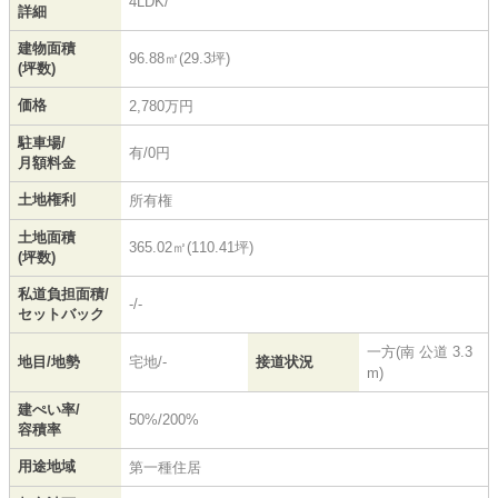
4LDK/
詳細
建物面積
96.88㎡(29.3坪)
(坪数)
価格
2,780万円
駐車場/
有/0円
月額料金
土地権利
所有権
土地面積
365.02㎡(110.41坪)
(坪数)
私道負担面積/
-/-
セットバック
一方(南 公道 3.3
地目/地勢
宅地/-
接道状況
m)
建ぺい率/
50%/200%
容積率
用途地域
第一種住居