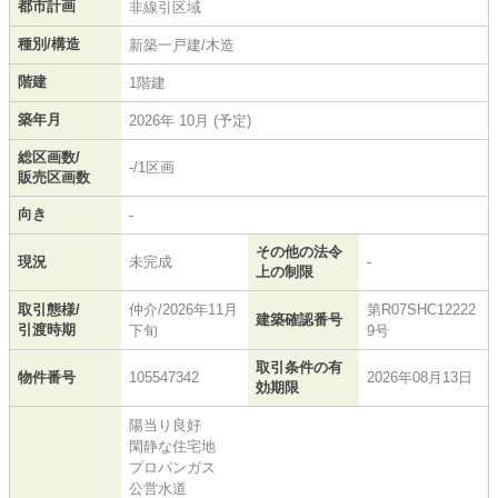
都市計画
非線引区域
種別/構造
新築一戸建/木造
階建
1階建
築年月
2026年 10月 (予定)
総区画数/
-/1区画
販売区画数
向き
-
その他の法令
現況
未完成
-
上の制限
取引態様/
仲介/2026年11月
第R07SHC12222
建築確認番号
引渡時期
下旬
9号
取引条件の有
物件番号
105547342
2026年08月13日
効期限
陽当り良好
閑静な住宅地
プロパンガス
公営水道