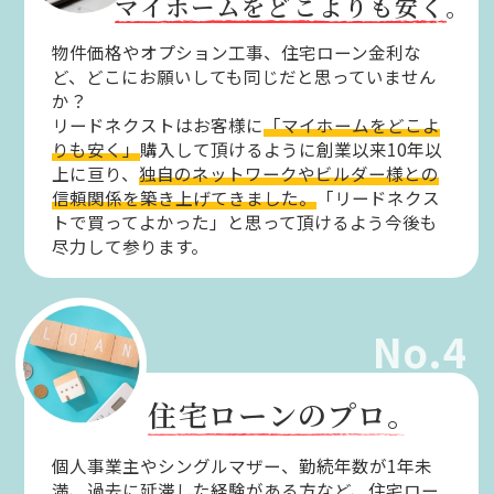
マイホームをどこよりも安く。
物件価格やオプション工事、住宅ローン金利な
ど、どこにお願いしても同じだと思っていません
か？
リードネクストはお客様に
「マイホームをどこよ
りも安く」
購入して頂けるように創業以来10年以
上に亘り、
独自のネットワークやビルダー様との
信頼関係を築き上げてきました。
「リードネクス
トで買ってよかった」と思って頂けるよう今後も
尽力して参ります。
No.4
住宅ローンのプロ。
個人事業主やシングルマザー、勤続年数が1年未
満、過去に延滞した経験がある方など、住宅ロー