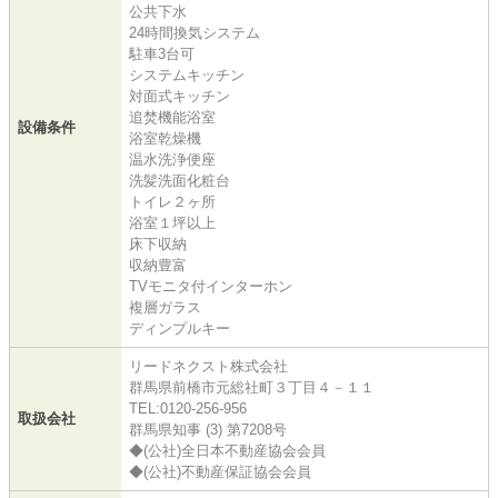
公共下水
24時間換気システム
駐車3台可
システムキッチン
対面式キッチン
追焚機能浴室
設備条件
浴室乾燥機
温水洗浄便座
洗髪洗面化粧台
トイレ２ヶ所
浴室１坪以上
床下収納
収納豊富
TVモニタ付インターホン
複層ガラス
ディンプルキー
リードネクスト株式会社
群馬県前橋市元総社町３丁目４－１１
TEL:0120-256-956
取扱会社
群馬県知事 (3) 第7208号
◆(公社)全日本不動産協会会員
◆(公社)不動産保証協会会員