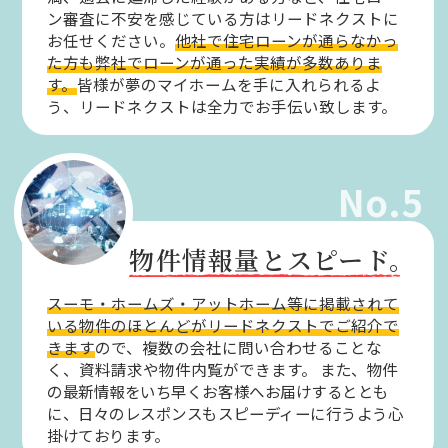
ン審査に不安を感じている方はリードネクストに
お任せください。
他社で住宅ローンが通らなかっ
た方も弊社でローンが通った実績が多数ありま
す。
皆様が夢のマイホームを手に入れられるよ
う、リードネクストは全力でお手伝い致します。
No.5
物件情報量とスピード。
スーモ・ホームズ・アットホーム等に掲載されて
いる物件のほとんどがリードネクストでご紹介で
きます
ので、複数の会社に問い合わせることな
く、資料請求や物件内覧ができます。
また、物件
の最新情報をいち早くお客様へお届けするととも
に、日々のレスポンスもスピーディーに行うよう心
掛けております。