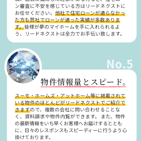
ン審査に不安を感じている方はリードネクストに
お任せください。
他社で住宅ローンが通らなかっ
た方も弊社でローンが通った実績が多数ありま
す。
皆様が夢のマイホームを手に入れられるよ
う、リードネクストは全力でお手伝い致します。
No.5
物件情報量とスピード。
スーモ・ホームズ・アットホーム等に掲載されて
いる物件のほとんどがリードネクストでご紹介で
きます
ので、複数の会社に問い合わせることな
く、資料請求や物件内覧ができます。
また、物件
の最新情報をいち早くお客様へお届けするととも
に、日々のレスポンスもスピーディーに行うよう心
掛けております。