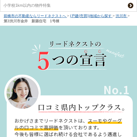
小学校1km以内の物件特集
前橋市の不動産ならリードネクストへ
>
(戸建(売買))地域から探す
>
渋川市
>
第3渋川市金井 新築住宅 1号棟
No.1
口コミ県内トップクラス。
おかげさまでリードネクストは、
スーモやグーグ
ルの口コミで高評価
を頂いております。
今後も皆様に選ばれ続ける会社であるよう邁進し