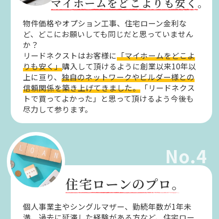
マイホームをどこよりも安く。
物件価格やオプション工事、住宅ローン金利な
ど、どこにお願いしても同じだと思っていません
か？
リードネクストはお客様に
「マイホームをどこよ
りも安く」
購入して頂けるように創業以来10年以
上に亘り、
独自のネットワークやビルダー様との
信頼関係を築き上げてきました。
「リードネクス
トで買ってよかった」と思って頂けるよう今後も
尽力して参ります。
No.4
住宅ローンのプロ。
個人事業主やシングルマザー、勤続年数が1年未
満、過去に延滞した経験がある方など、住宅ロー