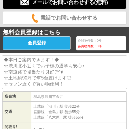
メールでお問い合わせする(無料)
電話でお問い合わせする
無料会員登録はこちら
公開物件数：
0
件
会員登録
会員物件数：
0
件
◆本日ご案内できます！◆
☆渋川北小近くでお子様の通学も安心♪
☆南道路で陽当たり良好(^^)/
☆土地約90坪で車5台置けます◎
☆セブン近くで買い物便利！
所在地
群馬県
渋川市
金井
上越線
「
渋川
」駅 徒歩22分
交通
吾妻線
「
金島
」駅 徒歩55分
上越線
「
八木原
」駅 徒歩66分
間取り/