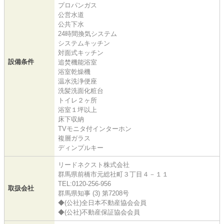
プロパンガス
公営水道
公共下水
24時間換気システム
システムキッチン
対面式キッチン
設備条件
追焚機能浴室
浴室乾燥機
温水洗浄便座
洗髪洗面化粧台
トイレ２ヶ所
浴室１坪以上
床下収納
TVモニタ付インターホン
複層ガラス
ディンプルキー
リードネクスト株式会社
群馬県前橋市元総社町３丁目４－１１
TEL:0120-256-956
取扱会社
群馬県知事 (3) 第7208号
◆(公社)全日本不動産協会会員
◆(公社)不動産保証協会会員