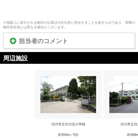
※地図上に表示される物件の位置は付近住所に所在することを表すものであり、実際の
物件所在地とは異なる場合がございます。
担当者のコメント
周辺施設
渋川市立渋川北小学校
渋川市立渋
約359m／5分
約468