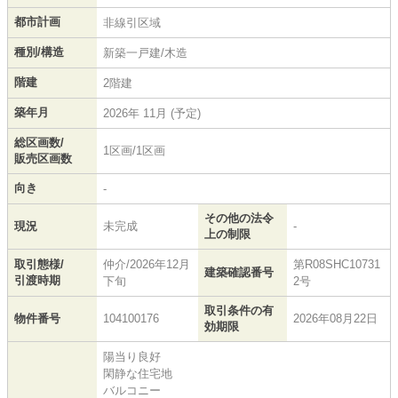
都市計画
非線引区域
種別/構造
新築一戸建/木造
階建
2階建
築年月
2026年 11月 (予定)
総区画数/
1区画/1区画
販売区画数
向き
-
その他の法令
現況
未完成
-
上の制限
取引態様/
仲介/2026年12月
第R08SHC10731
建築確認番号
引渡時期
下旬
2号
取引条件の有
物件番号
104100176
2026年08月22日
効期限
陽当り良好
閑静な住宅地
バルコニー