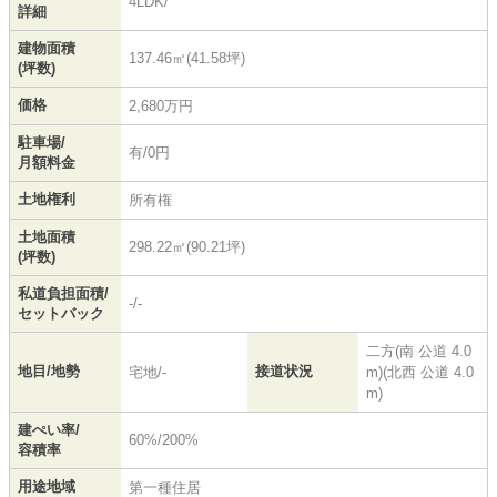
4LDK/
詳細
建物面積
137.46㎡(41.58坪)
(坪数)
価格
2,680万円
駐車場/
有/0円
月額料金
土地権利
所有権
土地面積
298.22㎡(90.21坪)
(坪数)
私道負担面積/
-/-
セットバック
二方(南 公道 4.0
地目/地勢
接道状況
宅地/-
m)(北西 公道 4.0
m)
建ぺい率/
60%/200%
容積率
用途地域
第一種住居