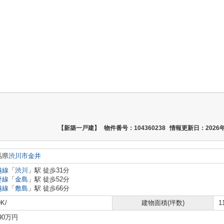
【新築一戸建】
物件番号：104360238
情報更新日：2026年
馬県
渋川市
金井
越線
「
渋川
」駅 徒歩31分
妻線
「
金島
」駅 徒歩52分
越線
「
敷島
」駅 徒歩66分
K/
建物面積(坪数)
1
390万円