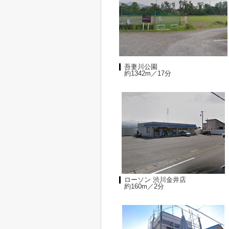
吾妻川公園
約1342m／17分
ローソン 渋川金井店
約160m／2分