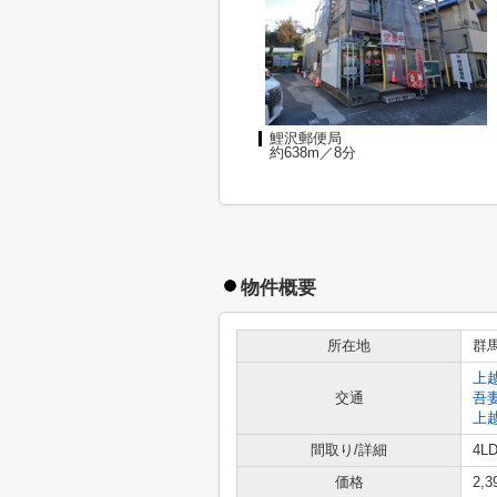
鯉沢郵便局
約638m／8分
物件概要
所在地
群
上
交通
吾
上
間取り/詳細
4LD
価格
2,