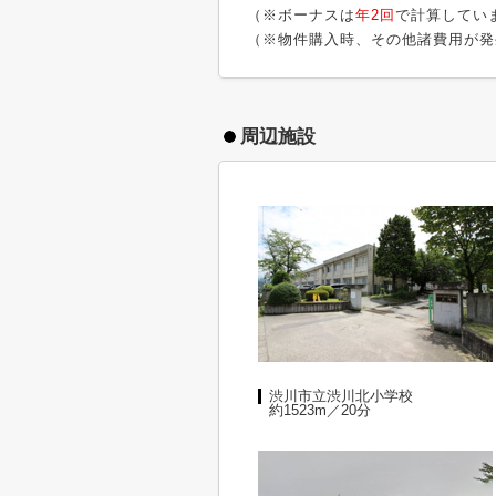
（※ボーナスは
年2回
で計算してい
（※物件購入時、その他諸費用が発
周辺施設
渋川市立渋川北小学校
約1523m／20分