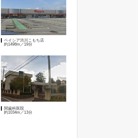
ベイシア渋川こもち店
約1498m／19分
関歯科医院
約1034m／13分