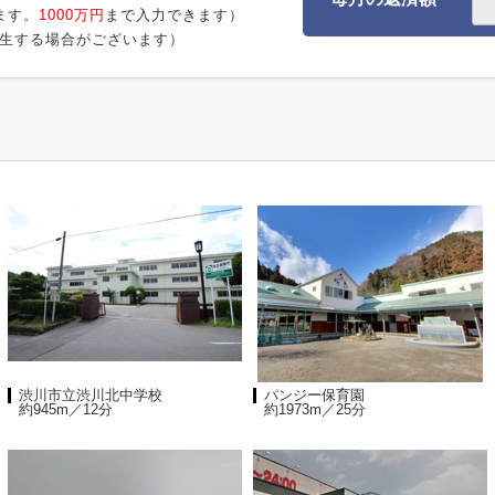
ます。
1000万円
まで入力できます）
生する場合がございます）
渋川市立渋川北中学校
パンジー保育園
約945m／12分
約1973m／25分