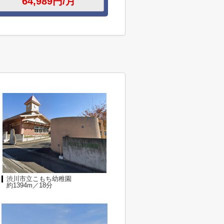
渋川市立こもち幼稚園
約1394m／18分