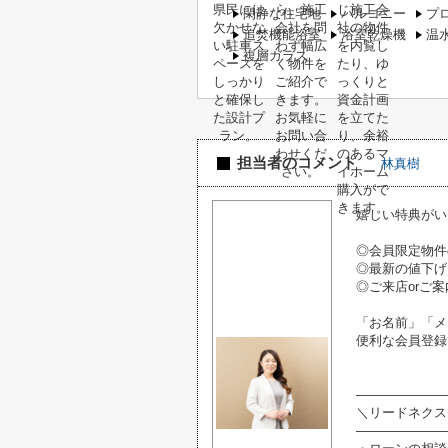
閑静な住宅地
バルコニー
プ
追焚機能浴室
浴室乾燥機
温
複層ガラス
担当者のコメント
林真樹
嬉しい特典がい
◎会員限定物件
◎最新の値下げ
◎ご来店orご案
「お名前」「メ
便利な会員登録
―――――――
＼リードネクス
―――――――