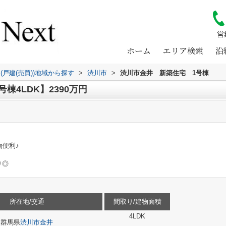
営
ホーム
エリア検索
沿
(戸建(売買))地域から探す
>
渋川市
>
渋川市金井 新築住宅 1号棟
棟4LDK】2390万円
便利♪
り◎
所在地/交通
間取り/建物面積
4LDK
群馬県
渋川市
金井