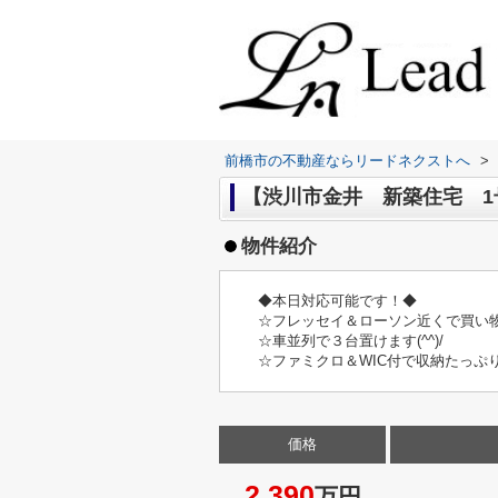
前橋市の不動産ならリードネクストへ
>
【渋川市金井 新築住宅 1号
物件紹介
◆本日対応可能です！◆
☆フレッセイ＆ローソン近くで買い物
☆車並列で３台置けます(^^)/
☆ファミクロ＆WIC付で収納たっぷ
価格
2,390
万円