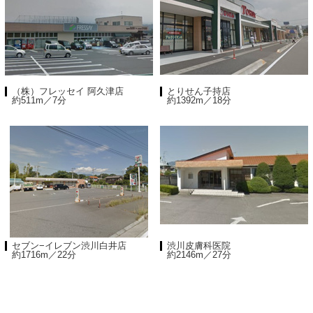
（株）フレッセイ 阿久津店
とりせん子持店
約511m／7分
約1392m／18分
セブン−イレブン渋川白井店
渋川皮膚科医院
約1716m／22分
約2146m／27分