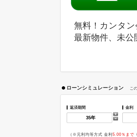
無料！カンタン
最新物件、未公
ローンシミュレーション
こ
返済期間
金利
（※元利均等方式 金利
5.00％まで