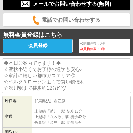
メールでお問い合わせする(無料)
電話でお問い合わせする
無料会員登録はこちら
公開物件数：
0
件
会員登録
会員物件数：
0
件
◆本日ご案内できます！◆
☆豊秋小近くでお子様の通学も安心♪
☆家計に嬉しい都市ガスエリア◎
☆ベルク＆ローソン近くで買い物便利！
☆渋川駅まで徒歩約12分(^^)/
所在地
群馬県
渋川市
石原
上越線
「
渋川
」駅 徒歩12分
交通
上越線
「
八木原
」駅 徒歩43分
吾妻線
「
金島
」駅 徒歩75分
間取り/