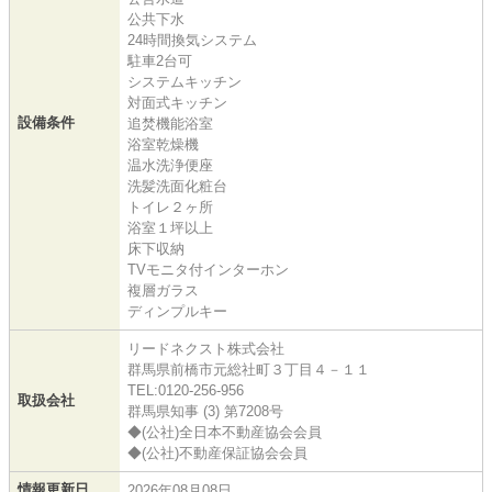
公共下水
24時間換気システム
駐車2台可
システムキッチン
対面式キッチン
設備条件
追焚機能浴室
浴室乾燥機
温水洗浄便座
洗髪洗面化粧台
トイレ２ヶ所
浴室１坪以上
床下収納
TVモニタ付インターホン
複層ガラス
ディンプルキー
リードネクスト株式会社
群馬県前橋市元総社町３丁目４－１１
TEL:0120-256-956
取扱会社
群馬県知事 (3) 第7208号
◆(公社)全日本不動産協会会員
◆(公社)不動産保証協会会員
情報更新日
2026年08月08日