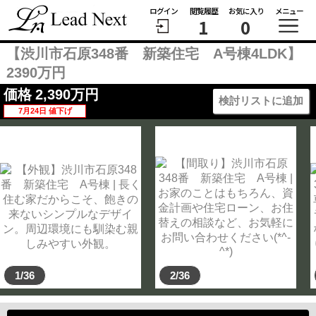
ログイン
閲覧履歴
お気に入り
メニュー
1
0
【渋川市石原348番 新築住宅 A号棟4LDK】
2390万円
価格
2,390
万円
検討リストに追加
7月24日 値下げ
1/36
2/36