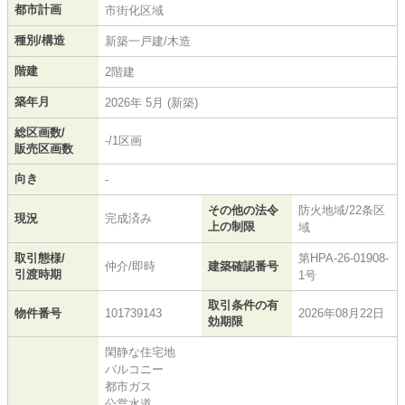
都市計画
市街化区域
種別/構造
新築一戸建/木造
階建
2階建
築年月
2026年 5月 (新築)
総区画数/
-/1区画
販売区画数
向き
-
その他の法令
防火地域/22条区
現況
完成済み
上の制限
域
取引態様/
第HPA-26-01908-
仲介/即時
建築確認番号
引渡時期
1号
取引条件の有
物件番号
101739143
2026年08月22日
効期限
閑静な住宅地
バルコニー
都市ガス
公営水道