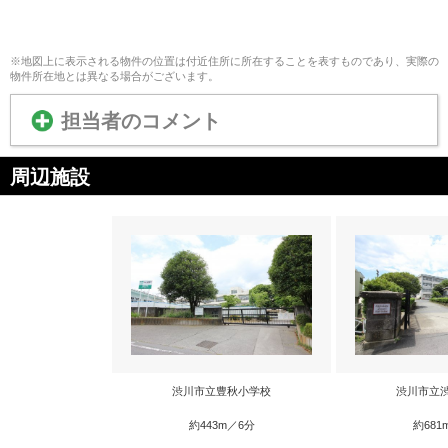
※地図上に表示される物件の位置は付近住所に所在することを表すものであり、実際の
物件所在地とは異なる場合がございます。
担当者のコメント
周辺施設
渋川市立豊秋小学校
渋川市立
約443m／6分
約681