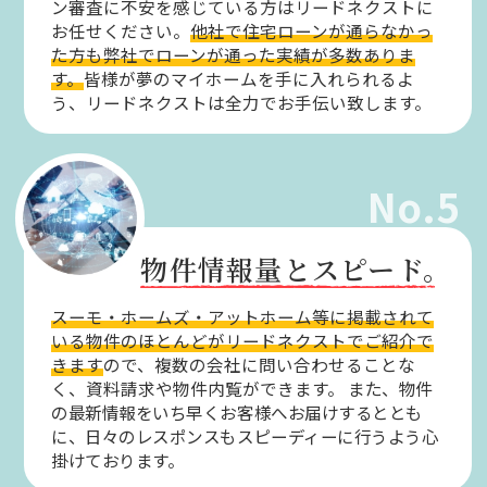
ン審査に不安を感じている方はリードネクストに
お任せください。
他社で住宅ローンが通らなかっ
た方も弊社でローンが通った実績が多数ありま
す。
皆様が夢のマイホームを手に入れられるよ
う、リードネクストは全力でお手伝い致します。
No.5
物件情報量とスピード。
スーモ・ホームズ・アットホーム等に掲載されて
いる物件のほとんどがリードネクストでご紹介で
きます
ので、複数の会社に問い合わせることな
く、資料請求や物件内覧ができます。
また、物件
の最新情報をいち早くお客様へお届けするととも
に、日々のレスポンスもスピーディーに行うよう心
掛けております。