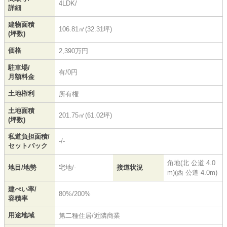
4LDK/
詳細
建物面積
106.81㎡(32.31坪)
(坪数)
価格
2,390万円
駐車場/
有/0円
月額料金
土地権利
所有権
土地面積
201.75㎡(61.02坪)
(坪数)
私道負担面積/
-/-
セットバック
角地(北 公道 4.0
地目/地勢
宅地/-
接道状況
m)(西 公道 4.0m)
建ぺい率/
80%/200%
容積率
用途地域
第二種住居/近隣商業