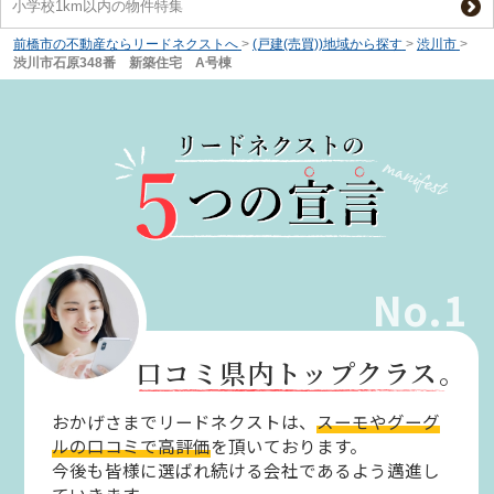
小学校1km以内の物件特集
前橋市の不動産ならリードネクストへ
>
(戸建(売買))地域から探す
>
渋川市
>
渋川市石原348番 新築住宅 A号棟
No.1
口コミ県内トップクラス。
おかげさまでリードネクストは、
スーモやグーグ
ルの口コミで高評価
を頂いております。
今後も皆様に選ばれ続ける会社であるよう邁進し
ていきます。