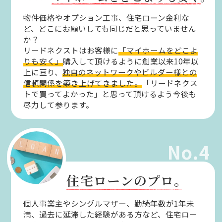
物件価格やオプション工事、住宅ローン金利な
ど、どこにお願いしても同じだと思っていません
か？
リードネクストはお客様に
「マイホームをどこよ
りも安く」
購入して頂けるように創業以来10年以
上に亘り、
独自のネットワークやビルダー様との
信頼関係を築き上げてきました。
「リードネクス
トで買ってよかった」と思って頂けるよう今後も
尽力して参ります。
No.4
住宅ローンのプロ。
個人事業主やシングルマザー、勤続年数が1年未
満、過去に延滞した経験がある方など、住宅ロー