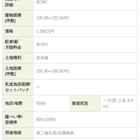
4LDK/
詳細
建物面積
105.99㎡(32.06坪)
(坪数)
価格
2,390万円
駐車場/
有/0円
月額料金
土地権利
所有権
土地面積
201.40㎡(60.92坪)
(坪数)
私道負担面積/
-/-
セットバック
一方(西 公道 4.0
地目/地勢
宅地/-
接道状況
m)
建ぺい率/
80%/200%
容積率
用途地域
第二種住居/近隣商業