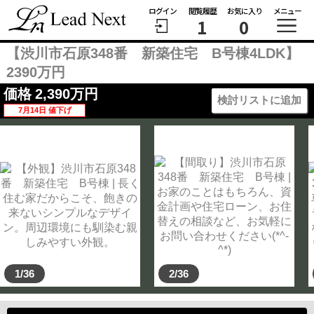
ログイン
閲覧履歴
お気に入り
メニュー
1
0
【渋川市石原348番 新築住宅 B号棟4LDK】
2390万円
価格
2,390
万円
検討リストに追加
7月14日 値下げ
1/36
2/36