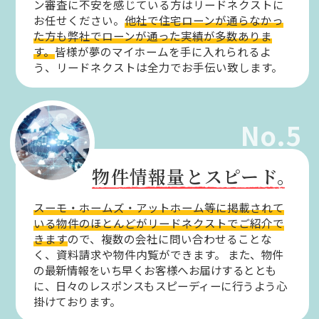
ン審査に不安を感じている方はリードネクストに
お任せください。
他社で住宅ローンが通らなかっ
た方も弊社でローンが通った実績が多数ありま
す。
皆様が夢のマイホームを手に入れられるよ
う、リードネクストは全力でお手伝い致します。
No.5
物件情報量とスピード。
スーモ・ホームズ・アットホーム等に掲載されて
いる物件のほとんどがリードネクストでご紹介で
きます
ので、複数の会社に問い合わせることな
く、資料請求や物件内覧ができます。
また、物件
の最新情報をいち早くお客様へお届けするととも
に、日々のレスポンスもスピーディーに行うよう心
掛けております。