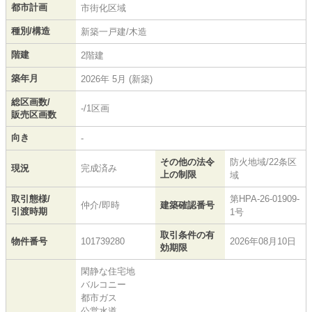
都市計画
市街化区域
種別/構造
新築一戸建/木造
階建
2階建
築年月
2026年 5月 (新築)
総区画数/
-/1区画
販売区画数
向き
-
その他の法令
防火地域/22条区
現況
完成済み
上の制限
域
取引態様/
第HPA-26-01909-
仲介/即時
建築確認番号
引渡時期
1号
取引条件の有
物件番号
101739280
2026年08月10日
効期限
閑静な住宅地
バルコニー
都市ガス
公営水道