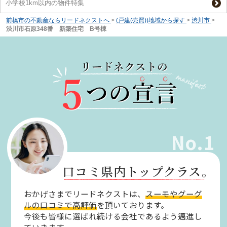
小学校1km以内の物件特集
前橋市の不動産ならリードネクストへ
>
(戸建(売買))地域から探す
>
渋川市
>
渋川市石原348番 新築住宅 B号棟
No.1
口コミ県内トップクラス。
おかげさまでリードネクストは、
スーモやグーグ
ルの口コミで高評価
を頂いております。
今後も皆様に選ばれ続ける会社であるよう邁進し
ていきます。