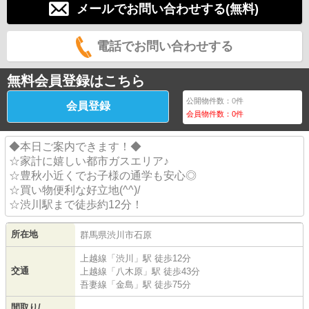
メールでお問い合わせする(無料)
電話でお問い合わせする
無料会員登録はこちら
公開物件数：
0
件
会員登録
会員物件数：
0
件
◆本日ご案内できます！◆
☆家計に嬉しい都市ガスエリア♪
☆豊秋小近くでお子様の通学も安心◎
☆買い物便利な好立地(^^)/
☆渋川駅まで徒歩約12分！
所在地
群馬県
渋川市
石原
上越線
「
渋川
」駅 徒歩12分
交通
上越線
「
八木原
」駅 徒歩43分
吾妻線
「
金島
」駅 徒歩75分
間取り/