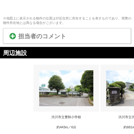
※地図上に表示される物件の位置は付近住所に所在することを表すものであり、実際の
物件所在地とは異なる場合がございます。
担当者のコメント
周辺施設
渋川市立豊秋小学校
渋川市立
約443m／6分
約681