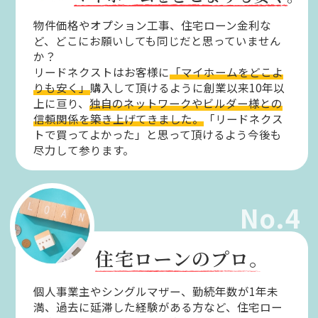
物件価格やオプション工事、住宅ローン金利な
ど、どこにお願いしても同じだと思っていません
か？
リードネクストはお客様に
「マイホームをどこよ
りも安く」
購入して頂けるように創業以来10年以
上に亘り、
独自のネットワークやビルダー様との
信頼関係を築き上げてきました。
「リードネクス
トで買ってよかった」と思って頂けるよう今後も
尽力して参ります。
No.4
住宅ローンのプロ。
個人事業主やシングルマザー、勤続年数が1年未
満、過去に延滞した経験がある方など、住宅ロー