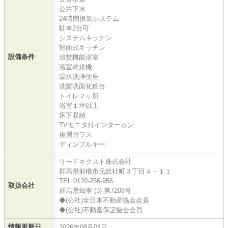
公共下水
24時間換気システム
駐車2台可
システムキッチン
対面式キッチン
設備条件
追焚機能浴室
浴室乾燥機
温水洗浄便座
洗髪洗面化粧台
トイレ２ヶ所
浴室１坪以上
床下収納
TVモニタ付インターホン
複層ガラス
ディンプルキー
リードネクスト株式会社
群馬県前橋市元総社町３丁目４－１１
TEL:0120-256-956
取扱会社
群馬県知事 (3) 第7208号
◆(公社)全日本不動産協会会員
◆(公社)不動産保証協会会員
情報更新日
2026年08月04日