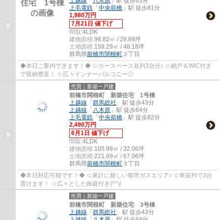
上越線
「
八木原
」駅 徒歩63分
上毛電鉄
「
中央前橋
」駅 徒歩81分
1,980万円
7月21日 値下げ
間取:
4LDK
建物面積:
98.82㎡ / 29.89坪
土地面積:
159.29㎡ / 48.18坪
群馬県
前橋市
関根町
３丁目
◆本日ご案内できます！◆ ☆カースペース並列3台分♪ ☆納戸＆WIC付き
で収納豊富！ ☆広々インナーバルコニー◎
売買｜新築一戸建
前橋市関根町 新築住宅 1号棟
上越線
「
群馬総社
」駅 徒歩43分
上越線
「
八木原
」駅 徒歩64分
上毛電鉄
「
中央前橋
」駅 徒歩82分
2,490万円
6月1日 値下げ
間取:
4LDK
建物面積:
105.99㎡ / 32.06坪
土地面積:
221.69㎡ / 67.06坪
群馬県
前橋市
関根町
３丁目
◆本日対応可能です！◆ ☆家計に嬉しい都市ガスエリア♪ ☆車並列で3台
置けます！ ☆広々とした南庭付き(^^)/
売買｜新築一戸建
前橋市関根町 新築住宅 3号棟
上越線
「
群馬総社
」駅 徒歩43分
上越線
「
八木原
」駅 徒歩64分