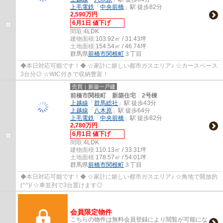
上毛電鉄
「
中央前橋
」駅 徒歩82分
2,590万円
6月1日 値下げ
間取:
4LDK
建物面積:
103.92㎡ / 31.43坪
土地面積:
154.54㎡ / 46.74坪
群馬県
前橋市
関根町
３丁目
◆本日対応可能です！◆ ☆家計に嬉しい都市ガスエリア♪ ☆カースペース
3台分◎ ☆WIC付きで収納豊富！
売買｜新築一戸建
前橋市関根町 新築住宅 2号棟
上越線
「
群馬総社
」駅 徒歩43分
上越線
「
八木原
」駅 徒歩64分
上毛電鉄
「
中央前橋
」駅 徒歩82分
2,780万円
6月1日 値下げ
間取:
4LDK
建物面積:
110.13㎡ / 33.31坪
土地面積:
178.57㎡ / 54.01坪
群馬県
前橋市
関根町
３丁目
◆本日対応可能です！◆ ☆家計に嬉しい都市ガスエリア♪ ☆角地で開放的
(^^)/ ☆車並列で3台置けます◎
会員限定物件
こちらの物件は無料会員登録により閲覧が可能にな