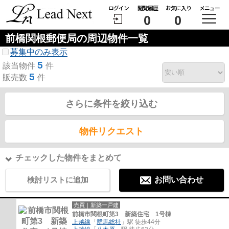
ログイン
閲覧履歴
お気に入り
メニュー
0
0
前橋関根郵便局の周辺物件一覧
募集中のみ表示
5
該当物件
件
5
販売数
件
さらに条件を絞り込む
物件リクエスト
チェックした物件をまとめて
検討リストに追加
お問い合わせ
売買｜新築一戸建
前橋市関根町第3 新築住宅 1号棟
上越線
「
群馬総社
」駅 徒歩44分