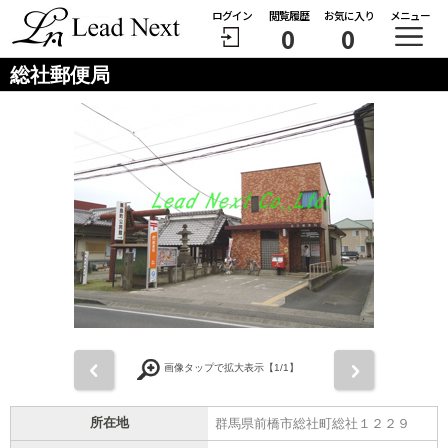
ログイン
閲覧履歴
お気に入り
メニュー
0
0
総社郵便局
前
次
画像タップで拡大表示【
1
/1】
所在地
群馬県前橋市総社町総社１２２９