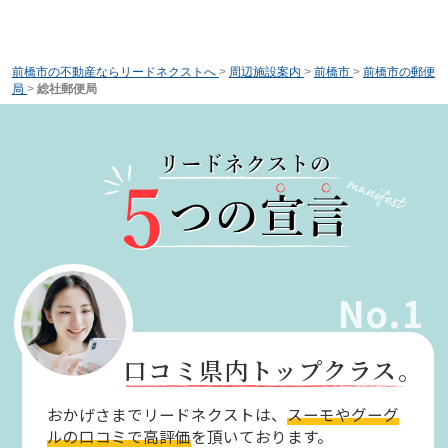
前橋市の不動産ならリードネクストへ
>
周辺施設案内
>
前橋市
>
前橋市の郵便
局
>
総社郵便局
No.1
口コミ県内トップクラス。
おかげさまでリードネクストは、
スーモやグーグ
ルの口コミで高評価
を頂いております。