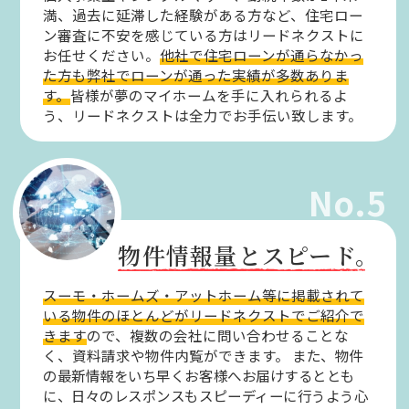
満、過去に延滞した経験がある方など、住宅ロー
ン審査に不安を感じている方はリードネクストに
お任せください。
他社で住宅ローンが通らなかっ
た方も弊社でローンが通った実績が多数ありま
す。
皆様が夢のマイホームを手に入れられるよ
う、リードネクストは全力でお手伝い致します。
No.5
物件情報量とスピード。
スーモ・ホームズ・アットホーム等に掲載されて
いる物件のほとんどがリードネクストでご紹介で
きます
ので、複数の会社に問い合わせることな
く、資料請求や物件内覧ができます。
また、物件
の最新情報をいち早くお客様へお届けするととも
に、日々のレスポンスもスピーディーに行うよう心