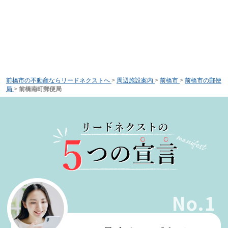
前橋市の不動産ならリードネクストへ
>
周辺施設案内
>
前橋市
>
前橋市の郵便
局
>
前橋南町郵便局
No.1