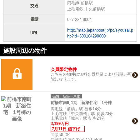
両毛線 前橋駅
交通
上毛電鉄 中央前橋駅
電話
027-224-8004
http://map.japanpost.jp/pc/syousai.p
URL
hp?id=300104299000
施設周辺の物件
会員限定物件
こちらの物件は無料会員登録により閲覧が可
能になります。
売買｜新築一戸建
前橋市南町1期 新築住宅 1号棟
両毛線「前橋」駅 徒歩14分
上毛電鉄「中央前橋」駅 徒歩23分
上毛電鉄「城東」駅 徒歩24分
3,199万円
7月11日 値下げ
間取:
4LDK
建物面積:
104.33㎡ / 31.55坪