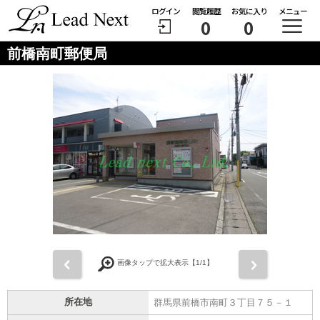
ログイン
閲覧履歴
お気に入り
メニュー
0
0
前橋南町郵便局
前
次
画像タップで拡大表示【
1
/1】
所在地
群馬県前橋市南町３丁目７５－１