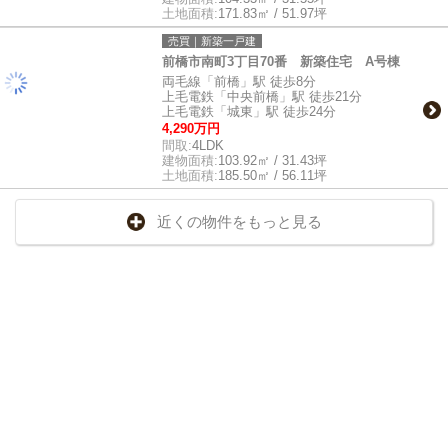
土地面積:
171.83㎡ / 51.97坪
売買｜新築一戸建
前橋市南町3丁目70番 新築住宅 A号棟
両毛線「前橋」駅 徒歩8分
上毛電鉄「中央前橋」駅 徒歩21分
上毛電鉄「城東」駅 徒歩24分
4,290万円
間取:
4LDK
建物面積:
103.92㎡ / 31.43坪
土地面積:
185.50㎡ / 56.11坪
近くの物件をもっと見る