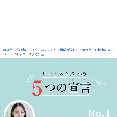
前橋市の不動産ならリードネクストへ
>
周辺施設案内
>
前橋市
>
前橋市のスー
パー
>
ツルヤローズタウン店
No.1