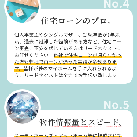
No.4
住宅ローンのプロ。
個人事業主やシングルマザー、勤続年数が1年未
満、過去に延滞した経験がある方など、住宅ロー
ン審査に不安を感じている方はリードネクストに
お任せください。
他社で住宅ローンが通らなかっ
た方も弊社でローンが通った実績が多数ありま
す。
皆様が夢のマイホームを手に入れられるよ
う、リードネクストは全力でお手伝い致します。
No.5
物件情報量とスピード。
スーモ・ホームズ・アットホーム等に掲載されて