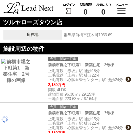
ログイン
閲覧履歴
お気に入り
メニュー
0
0
ツルヤローズタウン店
所在地
群馬県前橋市江木町1033-69
施設周辺の物件
売買｜新築一戸建
前橋市堀之下町第1 新築住宅 2号棟
上毛電鉄「赤坂」駅 徒歩15分
上毛電鉄「上泉」駅 徒歩22分
上毛電鉄「心臓血管センター」駅 徒歩24分
2,180万円
間取:
4LDK
建物面積:
96.38㎡ / 29.15坪
土地面積:
223.63㎡ / 67.64坪
売買｜新築一戸建
前橋市堀之下町第1 新築住宅 3号棟
上毛電鉄「赤坂」駅 徒歩15分
上毛電鉄「上泉」駅 徒歩22分
上毛電鉄「心臓血管センター」駅 徒歩24分
2,180万円