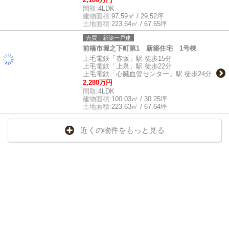
間取:
4LDK
建物面積:
97.59㎡ / 29.52坪
土地面積:
223.64㎡ / 67.65坪
売買｜新築一戸建
前橋市堀之下町第1 新築住宅 1号棟
上毛電鉄「赤坂」駅 徒歩15分
上毛電鉄「上泉」駅 徒歩22分
上毛電鉄「心臓血管センター」駅 徒歩24分
2,280万円
間取:
4LDK
建物面積:
100.03㎡ / 30.25坪
土地面積:
223.63㎡ / 67.64坪
近くの物件をもっと見る