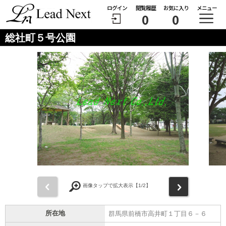
ログイン
閲覧履歴
お気に入り
メニュー
0
0
総社町５号公園
前
次
画像タップで拡大表示【
1
/2】
所在地
群馬県前橋市高井町１丁目６－６