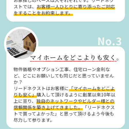
お家探しのペースは人それぞれです。リードネク
ストでは、
お客様一人ひとりに寄り添ったご対応
をすることをお約束します。
No.3
マイホームをどこよりも安く。
物件価格やオプション工事、住宅ローン金利な
ど、どこにお願いしても同じだと思っていません
か？
リードネクストはお客様に
「マイホームをどこよ
りも安く」
購入して頂けるように創業以来10年以
上に亘り、
独自のネットワークやビルダー様との
信頼関係を築き上げてきました。
「リードネクス
トで買ってよかった」と思って頂けるよう今後も
尽力して参ります。