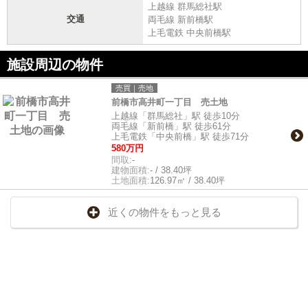
上越線 群馬総社駅
交通
両毛線 新前橋駅
上毛電鉄 中央前橋駅
施設周辺の物件
売買｜売地
前橋市高井町一丁目 売土地
上越線「群馬総社」駅 徒歩10分
両毛線「新前橋」駅 徒歩61分
上毛電鉄「中央前橋」駅 徒歩71分
580万円
間取:
-
建物面積:
- / 38.40坪
土地面積:
126.97㎡ / 38.40坪
近くの物件をもっと見る