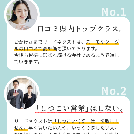
No.1
口コミ県内トップクラス。
おかげさまでリードネクストは、
スーモやグーグ
ルの口コミで高評価
を頂いております。
今後も皆様に選ばれ続ける会社であるよう邁進し
ていきます。
No.2
「しつこい営業」
はしない。
リードネクストは
「しつこい営業」は一切致しま
せん。
早く買いたい人や、ゆっくり探したい人。