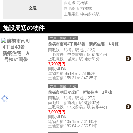
両毛線 前橋駅
交通
両毛線 新前橋駅
上毛電鉄 中央前橋駅
施設周辺の物件
売買｜新築一戸建
前橋市南町4丁目43番 新築住宅 A号棟
両毛線「前橋」駅 徒歩12分
上毛電鉄「中央前橋」駅 徒歩25分
上毛電鉄「城東」駅 徒歩31分
3,790万円
間取:
4LDK
建物面積:
95.84㎡ / 28.99坪
土地面積:
158.21㎡ / 47.85坪
売買｜新築一戸建
前橋市朝日が丘町 新築住宅 1号棟
両毛線「前橋」駅 徒歩27分
両毛線「新前橋」駅 徒歩32分
上毛電鉄「中央前橋」駅 徒歩44分
3,090万円
間取:
4LDK
建物面積:
105.15㎡ / 31.80坪
土地面積:
186.84㎡ / 56.51坪