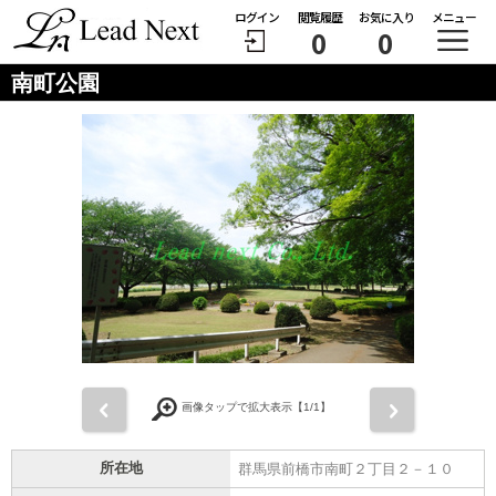
ログイン
閲覧履歴
お気に入り
メニュー
0
0
南町公園
前
次
画像タップで拡大表示【
1
/1】
所在地
群馬県前橋市南町２丁目２－１０