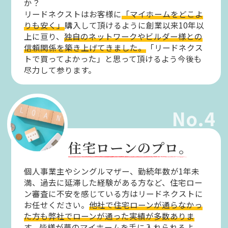
か？
リードネクストはお客様に
「マイホームをどこよ
りも安く」
購入して頂けるように創業以来10年以
上に亘り、
独自のネットワークやビルダー様との
信頼関係を築き上げてきました。
「リードネクス
トで買ってよかった」と思って頂けるよう今後も
尽力して参ります。
No.4
住宅ローンのプロ。
個人事業主やシングルマザー、勤続年数が1年未
満、過去に延滞した経験がある方など、住宅ロー
ン審査に不安を感じている方はリードネクストに
お任せください。
他社で住宅ローンが通らなかっ
た方も弊社でローンが通った実績が多数ありま
す。
皆様が夢のマイホームを手に入れられるよ