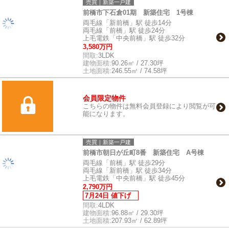
売買｜新築一戸建
前橋市下石倉01期 新築住宅 1号棟
両毛線「新前橋」駅 徒歩14分
両毛線「前橋」駅 徒歩24分
上毛電鉄「中央前橋」駅 徒歩32分
3,580万円
間取:
3LDK
建物面積:
90.26㎡ / 27.30坪
土地面積:
246.55㎡ / 74.58坪
会員限定物件
こちらの物件は無料会員登録により閲覧が可
能になります。
売買｜新築一戸建
前橋市朝日が丘町8番 新築住宅 A号棟
両毛線「前橋」駅 徒歩29分
両毛線「新前橋」駅 徒歩34分
上毛電鉄「中央前橋」駅 徒歩45分
2,790万円
7月24日 値下げ
間取:
4LDK
建物面積:
96.88㎡ / 29.30坪
土地面積:
207.93㎡ / 62.89坪