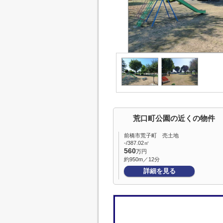
荒口町公園の近くの物件
前橋市荒子町 売土地
-/387.02㎡
560
万円
約950m／12分
詳細を見る