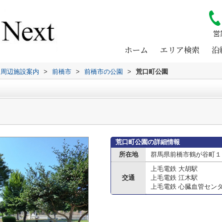
営
ホーム
エリア検索
沿
周辺施設案内
>
前橋市
>
前橋市の公園
>
荒口町公園
荒口町公園の詳細情報
所在地
群馬県前橋市鶴が谷町１
上毛電鉄 大胡駅
交通
上毛電鉄 江木駅
上毛電鉄 心臓血管セン