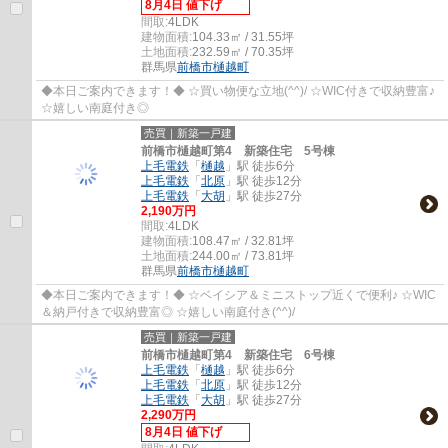
8月4日 値下げ
間取:
4LDK
建物面積:
104.33㎡ / 31.55坪
土地面積:
232.59㎡ / 70.35坪
群馬県
前橋市
樋越町
◆本日ご案内できます！◆ ☆買い物便な立地(^^)/ ☆WIC付きで収納豊富♪
☆嬉しい南庭付き◎
売買｜新築一戸建
前橋市樋越町第4 新築住宅 5号棟
上毛電鉄
「
樋越
」駅 徒歩6分
上毛電鉄
「
北原
」駅 徒歩12分
上毛電鉄
「
大胡
」駅 徒歩27分
2,190万円
間取:
4LDK
建物面積:
108.47㎡ / 32.81坪
土地面積:
244.00㎡ / 73.81坪
群馬県
前橋市
樋越町
◆本日ご案内できます！◆ ☆ベイシア＆ミニストップ近くで便利♪ ☆WIC
＆納戸付きで収納豊富◎ ☆嬉しい南庭付き(^^)/
売買｜新築一戸建
前橋市樋越町第4 新築住宅 6号棟
上毛電鉄
「
樋越
」駅 徒歩6分
上毛電鉄
「
北原
」駅 徒歩12分
上毛電鉄
「
大胡
」駅 徒歩27分
2,290万円
8月4日 値下げ