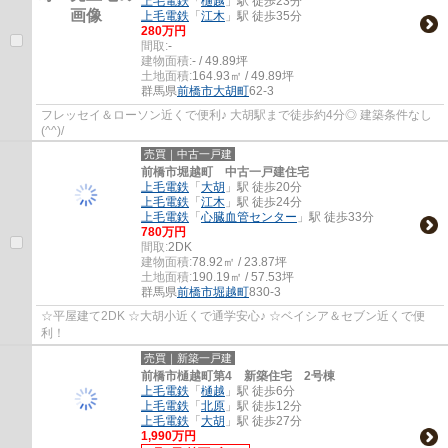
上毛電鉄
「
樋越
」駅 徒歩23分
上毛電鉄
「
江木
」駅 徒歩35分
280万円
間取:
-
建物面積:
- / 49.89坪
土地面積:
164.93㎡ / 49.89坪
群馬県
前橋市
大胡町
62-3
フレッセイ＆ローソン近くで便利♪ 大胡駅まで徒歩約4分◎ 建築条件なし
(^^)/
売買｜中古一戸建
前橋市堀越町 中古一戸建住宅
上毛電鉄
「
大胡
」駅 徒歩20分
上毛電鉄
「
江木
」駅 徒歩24分
上毛電鉄
「
心臓血管センター
」駅 徒歩33分
780万円
間取:
2DK
建物面積:
78.92㎡ / 23.87坪
土地面積:
190.19㎡ / 57.53坪
群馬県
前橋市
堀越町
830-3
☆平屋建て2DK ☆大胡小近くで通学安心♪ ☆ベイシア＆セブン近くで便
利！
売買｜新築一戸建
前橋市樋越町第4 新築住宅 2号棟
上毛電鉄
「
樋越
」駅 徒歩6分
上毛電鉄
「
北原
」駅 徒歩12分
上毛電鉄
「
大胡
」駅 徒歩27分
1,990万円