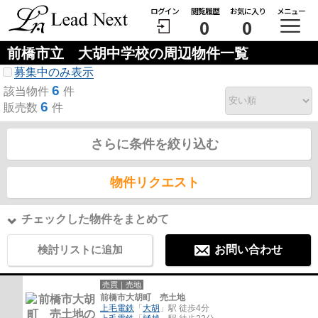
ログイン
閲覧履歴
お気に入り
メニュー
0
0
前橋市立 大胡中学校の周辺物件一覧
募集中のみ表示
6
該当物件
件
6
販売数
件
さらに条件を絞り込む
物件リクエスト
チェックした物件をまとめて
検討リストに追加
お問い合わせ
売買｜売地
前橋市大胡町 売土地
上毛電鉄
「
大胡
」駅 徒歩4分