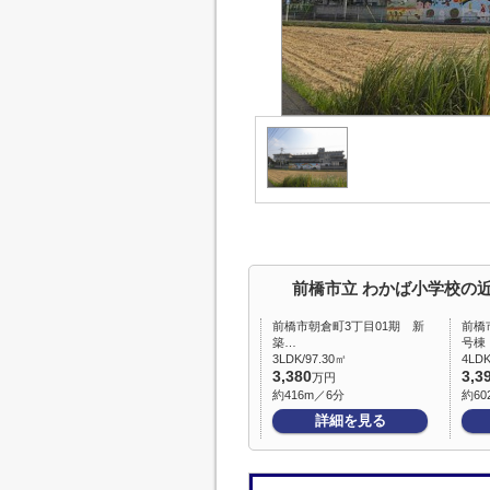
前橋市立 わかば小学校の
前橋市朝倉町3丁目01期 新
前橋
築…
号棟
3LDK/97.30㎡
4LDK
3,380
3,3
万円
約416m／6分
約60
詳細を見る