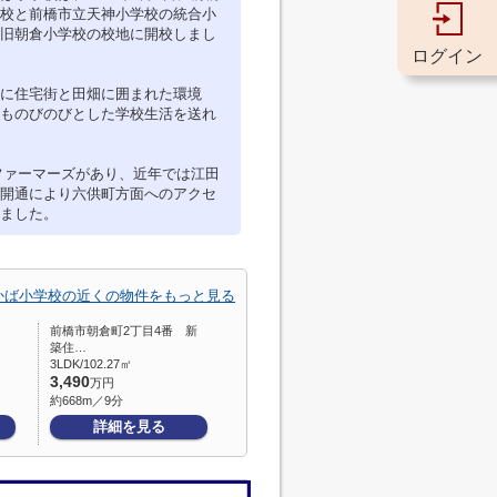
校と前橋市立天神小学校の統合小
旧朝倉小学校の校地に開校しまし
ログイン
に住宅街と田畑に囲まれた環境
ものびのびとした学校生活を送れ
ファーマーズがあり、近年では江田
開通により六供町方面へのアクセ
ました。
かば小学校の近くの物件をもっと見る
前橋市朝倉町2丁目4番 新
築住…
3LDK/102.27㎡
3,490
万円
約668m／9分
詳細を見る