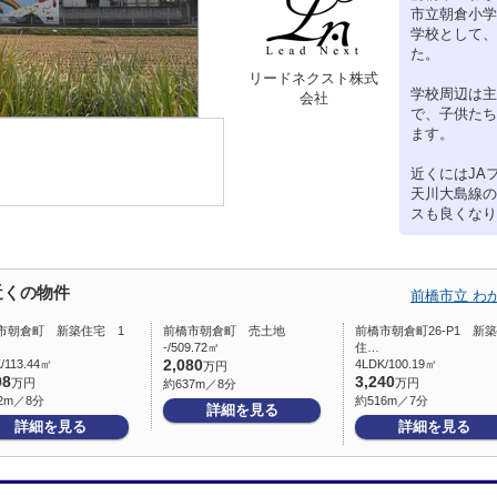
市立朝倉小学
学校として、
た。
リードネクスト株式
学校周辺は主
会社
で、子供たち
ます。
近くにはJA
天川大島線の
スも良くなり
近くの物件
前橋市立 わ
市朝倉町 新築住宅 1
前橋市朝倉町 売土地
前橋市朝倉町26-P1 新築
-/509.72㎡
住…
/113.44㎡
2,080
4LDK/100.19㎡
万円
98
3,240
万円
万円
約637m／8分
2m／8分
約516m／7分
詳細を見る
詳細を見る
詳細を見る