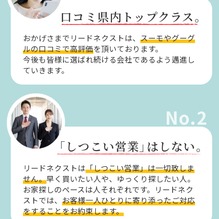
口コミ県内トップクラス。
おかげさまでリードネクストは、
スーモやグーグ
ルの口コミで高評価
を頂いております。
今後も皆様に選ばれ続ける会社であるよう邁進し
ていきます。
No.2
「しつこい営業」
はしない。
リードネクストは
「しつこい営業」は一切致しま
せん。
早く買いたい人や、ゆっくり探したい人。
お家探しのペースは人それぞれです。リードネク
ストでは、
お客様一人ひとりに寄り添ったご対応
をすることをお約束します。