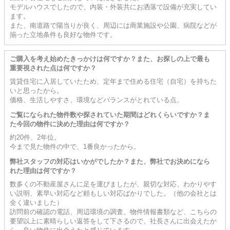
モデルハウスでしたので、内装・外装共にお洒落で設備が充実してい
ます。
また、南道路で陽当りが良く、周辺には商業施設や公園、病院などが
揃った立地条件も良好な物件です。
ご購入を考え始めたきっかけは何ですか？また、お探しの上で最も
重要視された点は何ですか？
賃貸住宅に入居していたため、定年まで住める住宅（自宅）を持ちた
いと思ったから。
価格、生活しやすさ、環境などバランスがとれている点。
ご覧になられた物件数や探されていた期間はどれくらいですか？ま
た今回の物件に決めた理由は何ですか？
約20件、2年位。
今まで見た物件の中で、1番良かったから。
弊社スタッフの対応はいかがでしたか？また、弊社でお決めになら
れた理由は何ですか？
数多くの不動産屋さんに足を運びましたが、親切な対応、わかりやす
い説明、素早い対応など頼もしい対応ばかりでした。（他の会社とは
全く違いました）
訪問前の確認の電話、周辺環境の調査、物件情報書類など、こちらの
要望以上に素晴らしい返答をして下さるので、社長さんに出会えたか