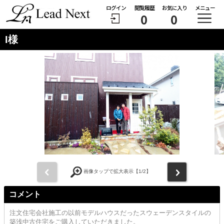
ログイン
閲覧履歴
お気に入り
メニュー
0
0
I様
前
次
画像タップで拡大表示【
1
/2】
コメント
注文住宅会社施工の以前モデルハウスだったスウェーデンスタイルの
築浅中古住宅をご購入していただきました。