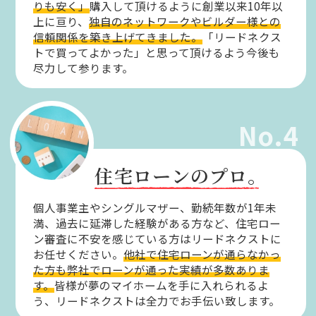
りも安く」
購入して頂けるように創業以来10年以
上に亘り、
独自のネットワークやビルダー様との
信頼関係を築き上げてきました。
「リードネクス
トで買ってよかった」と思って頂けるよう今後も
尽力して参ります。
No.4
住宅ローンのプロ。
個人事業主やシングルマザー、勤続年数が1年未
満、過去に延滞した経験がある方など、住宅ロー
ン審査に不安を感じている方はリードネクストに
お任せください。
他社で住宅ローンが通らなかっ
た方も弊社でローンが通った実績が多数ありま
す。
皆様が夢のマイホームを手に入れられるよ
う、リードネクストは全力でお手伝い致します。