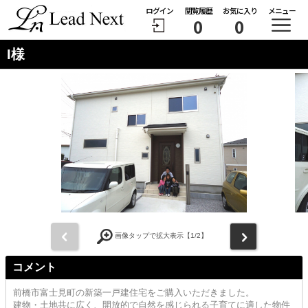
ログイン
閲覧履歴
お気に入り
メニュー
0
0
I様
前
次
画像タップで拡大表示【
1
/2】
コメント
前橋市富士見町の新築一戸建住宅をご購入いただきました。
建物・土地共に広く、開放的で自然を感じられる子育てに適した物件