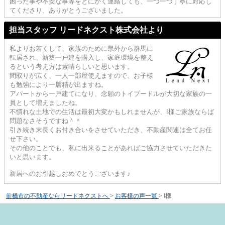
困った事や不安な事等をとにかく連絡しても、一つ一つ丁寧に対応し
てくださり、ありがとうございました。
担当スタッフ リードネクスト株式会社より
私よりお若くして、家族のために県外から群馬に
転居され、新築一戸建を購入し、家庭環境を整え
るという考え方は素晴らしいと思います。
間取りが広く、一人一部屋使えますので、お子様
も勉強により一層精が出ますね。
アパートから一戸建てになり、念願のトイプードルが大切な家族の一
員として増えましたね。
不慣れな土地での生活は最初大変かもしれませんが、I様ご家族ならば
問題なさそうですね＾＾
引き続き末長くお付き合いをさせていただき、不動産関連は全てお任
せ下さい。
その他のことでも、私に出来ることがあればご協力させていただきた
いと思います。
新居へのお引越しおめでとうございます♪
前橋市の不動産ならリードネクストへ
>
お客様の声一覧
>
I様