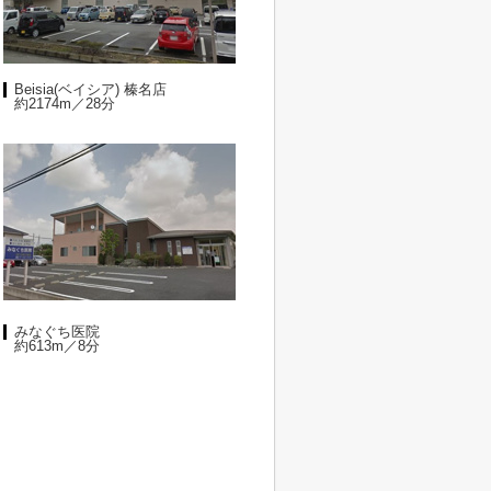
Beisia(ベイシア) 榛名店
約2174m／28分
みなぐち医院
約613m／8分