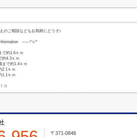
えのご相談などもお気軽にどうぞ♪
nformation ――*☆*
で約1.6ｋｍ
約4.3ｋｍ
まで約1.4ｋｍ
2.1ｋｍ
1.1ｋｍ
！☆
社
6-956
〒371-0846