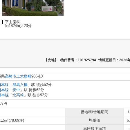
平山歯科
約1824m／23分
【売地】
物件番号：101925794
情報更新日：2026年
馬県
高崎市
上大島町
966-10
越本線
「
群馬八幡
」駅 徒歩52分
越本線
「
安中
」駅 徒歩62分
越本線
「
北高崎
」駅 徒歩92分
0万円
借地料/借地期間
-/
.15㎡(78.09坪)
坪単価
6
高圧線下面積
-