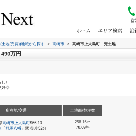
営
ホーム
エリア検索
沿
(土地(売買))地域から探す
>
高崎市
>
高崎市上大島町 売土地
490万円
し♪
良好◎
所在地/交通
土地面積/坪数
258.15㎡
県
高崎市
上大島町
966-10
78.09坪
線
「
群馬八幡
」駅 徒歩52分