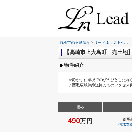
前橋市の不動産ならリードネクストへ
>
【高崎市上大島町 売土地】
物件紹介
☆静かな住環境でのびのびとした暮ら
☆西毛広域幹線道路までのアクセス
価格
490
群馬
万円
信越本