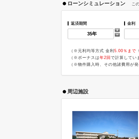
ローンシミュレーション
こ
返済期間
金利
（※元利均等方式 金利
5.00％まで
（※ボーナスは
年2回
で計算してい
（※物件購入時、その他諸費用が発
周辺施設