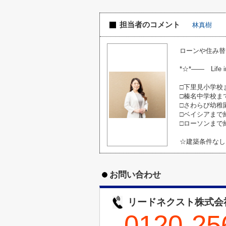
担当者のコメント
林真樹
ローンや住み替
*☆*―― Life i
□下里見小学校ま
□榛名中学校まで
□さわらび幼稚園
□ベイシアまで約
□ローソンまで約
☆建築条件なし
お問い合わせ
リードネクスト株式会
0120-25