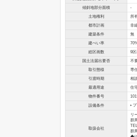
傾斜地部分面積
-
土地権利
所
都市計画
非
建築条件
無
建ぺい率
70
総区画数
9区
国土法届出要否
不
取引態様
専
引渡時期
相
最適用途
住
物件番号
101
プ
設備条件
リ
群
TEL
取扱会社
群馬
◆