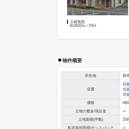
土岐医院
約2602m／33分
物件概要
所在地
群
信
交通
信
信
価格
49
土地の敷金/保証金
-/-
土地面積(坪数)
258
私道負担面積/セットバック
-/-