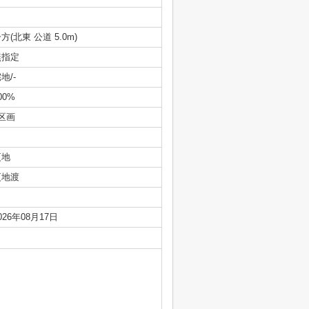
方(北東 公道 5.0m)
無指定
地/-
00%
区画
更地
更地渡
026年08月17日