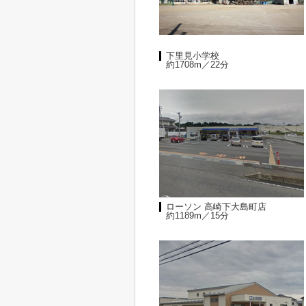
下里見小学校
約1708m／22分
ローソン 高崎下大島町店
約1189m／15分