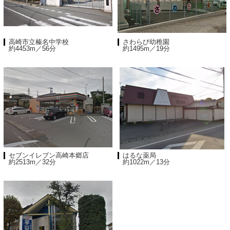
高崎市立榛名中学校
さわらび幼稚園
約4453m／56分
約1495m／19分
セブンイレブン高崎本郷店
はるな薬局
約2513m／32分
約1022m／13分