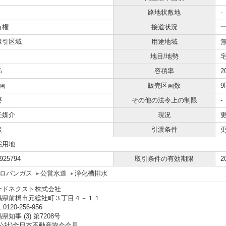
路地状敷地
-
有権
接道状況
一
線引区域
用途地域
地目/地勢
宅
%
容積率
2
画
販売区画数
9
要
その他の法令上の制限
-
任媒介
現況
談
引渡条件
宅用地
925794
取引条件の有効期限
2
ロパンガス
公営水道
浄化槽排水
ードネクスト株式会社
馬県前橋市元総社町３丁目４－１１
:0120-256-956
県知事 (3) 第7208号
(公社)全日本不動産協会会員