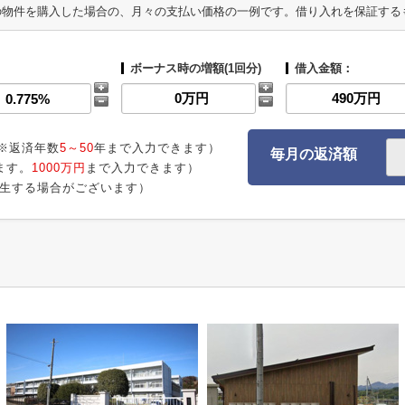
の物件を購入した場合の、月々の支払い価格の一例です。借り入れを保証する
ボーナス時の増額(1回分)
借入金額：
※返済年数
5～50
年まで入力できます）
毎月の返済額
ます。
1000万円
まで入力できます）
生する場合がございます）