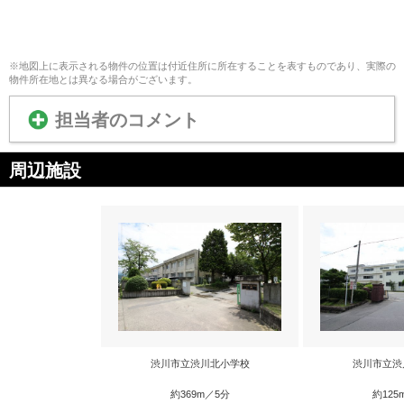
※地図上に表示される物件の位置は付近住所に所在することを表すものであり、実際の
物件所在地とは異なる場合がございます。
担当者のコメント
周辺施設
渋川市立渋川北小学校
渋川市立渋
約369m／5分
約125