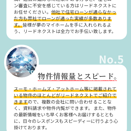
ン審査に不安を感じている方はリードネクストに
お任せください。
他社で住宅ローンが通らなかっ
た方も弊社でローンが通った実績が多数ありま
す。
皆様が夢のマイホームを手に入れられるよ
う、リードネクストは全力でお手伝い致します。
No.5
物件情報量とスピード。
スーモ・ホームズ・アットホーム等に掲載されて
いる物件のほとんどがリードネクストでご紹介で
きます
ので、複数の会社に問い合わせることな
く、資料請求や物件内覧ができます。
また、物件
の最新情報をいち早くお客様へお届けするととも
に、日々のレスポンスもスピーディーに行うよう心
掛けております。