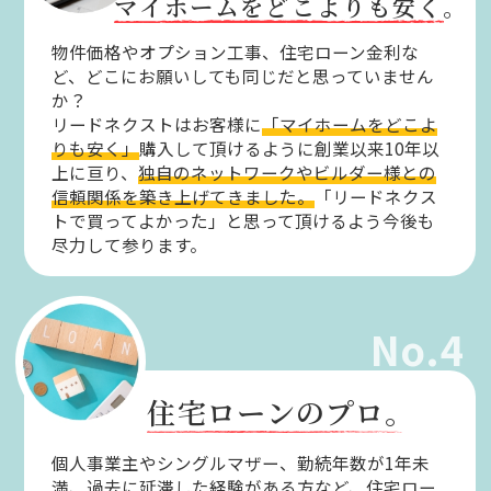
マイホームをどこよりも安く。
物件価格やオプション工事、住宅ローン金利な
ど、どこにお願いしても同じだと思っていません
か？
リードネクストはお客様に
「マイホームをどこよ
りも安く」
購入して頂けるように創業以来10年以
上に亘り、
独自のネットワークやビルダー様との
信頼関係を築き上げてきました。
「リードネクス
トで買ってよかった」と思って頂けるよう今後も
尽力して参ります。
No.4
住宅ローンのプロ。
個人事業主やシングルマザー、勤続年数が1年未
満、過去に延滞した経験がある方など、住宅ロー