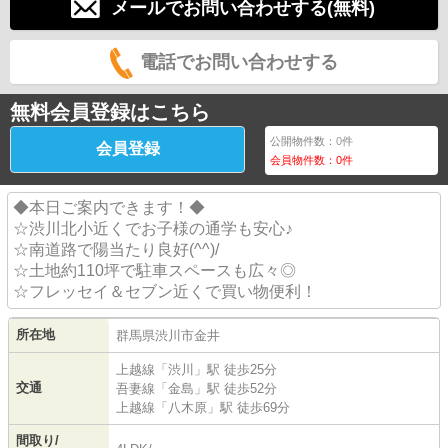
メールでお問い合わせする(無料)
電話でお問い合わせする
無料会員登録はこちら
公開物件数：
0
件
会員登録
会員物件数：
0
件
◆本日ご案内できます！◆
☆渋川北小近くでお子様の通学も安心♪
☆南道路で陽当たり良好(^^)/
☆土地約110坪で駐車スペースも広々◎
☆フレッセイ＆セブン近くで買い物便利！
所在地
群馬県
渋川市
金井
上越線
「
渋川
」駅 徒歩25分
交通
吾妻線
「
金島
」駅 徒歩52分
上越線
「
八木原
」駅 徒歩69分
間取り/