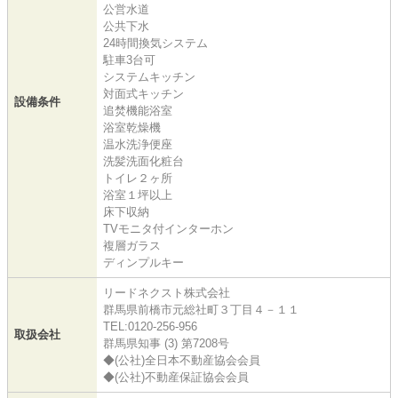
公営水道
公共下水
24時間換気システム
駐車3台可
システムキッチン
対面式キッチン
設備条件
追焚機能浴室
浴室乾燥機
温水洗浄便座
洗髪洗面化粧台
トイレ２ヶ所
浴室１坪以上
床下収納
TVモニタ付インターホン
複層ガラス
ディンプルキー
リードネクスト株式会社
群馬県前橋市元総社町３丁目４－１１
TEL:0120-256-956
取扱会社
群馬県知事 (3) 第7208号
◆(公社)全日本不動産協会会員
◆(公社)不動産保証協会会員