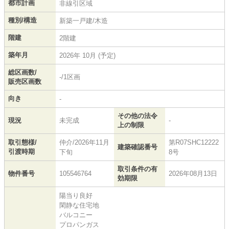
都市計画
非線引区域
種別/構造
新築一戸建/木造
階建
2階建
築年月
2026年 10月 (予定)
総区画数/
-/1区画
販売区画数
向き
-
その他の法令
現況
未完成
-
上の制限
取引態様/
仲介/2026年11月
第R07SHC12222
建築確認番号
引渡時期
下旬
8号
取引条件の有
物件番号
105546764
2026年08月13日
効期限
陽当り良好
閑静な住宅地
バルコニー
プロパンガス