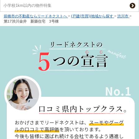
小学校1km以内の物件特集
前橋市の不動産ならリードネクストへ
>
(戸建(売買))地域から探す
>
渋川市
>
第17渋川金井 新築住宅 3号棟
No.1
口コミ県内トップクラス。
おかげさまでリードネクストは、
スーモやグーグ
ルの口コミで高評価
を頂いております。
今後も皆様に選ばれ続ける会社であるよう邁進し