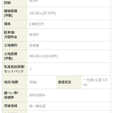
4LDK/
詳細
建物面積
122.55㎡(37.07坪)
(坪数)
価格
2,880万円
駐車場/
有/0円
月額料金
土地権利
所有権
土地面積
365.00㎡(110.41坪)
(坪数)
私道負担面積/
-/-
セットバック
一方(南 公道 3.3
地目/地勢
宅地/-
接道状況
m)
建ぺい率/
50%/200%
容積率
用途地域
第一種住居