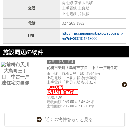
両毛線 前橋大島駅
交通
上毛電鉄 上泉駅
上毛電鉄 片貝駅
電話
027-263-1962
http://map.japanpost.jp/pc/syousai.p
URL
hp?id=300104248000
施設周辺の物件
売買｜中古一戸建
前橋市天川大島町三丁目 中古一戸建住宅
両毛線「前橋大島」駅 徒歩15分
上毛電鉄「上泉」駅 徒歩30分
上毛電鉄「片貝」駅 徒歩31分
1,480万円
6月15日 値下げ
間取:
7DK
建物面積:
153.60㎡ / 46.46坪
土地面積:
205.00㎡ / 62.01坪
近くの物件をもっと見る