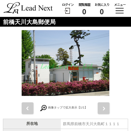
ログイン
閲覧履歴
お気に入り
メニュー
0
0
前橋天川大島郵便局
前
次
画像タップで拡大表示【
1
/1】
所在地
群馬県前橋市天川大島町１１１１