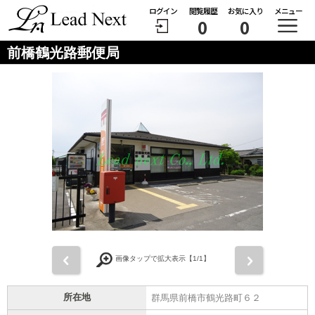
ログイン
閲覧履歴
お気に入り
メニュー
0
0
前橋鶴光路郵便局
前
次
画像タップで拡大表示【
1
/1】
所在地
群馬県前橋市鶴光路町６２