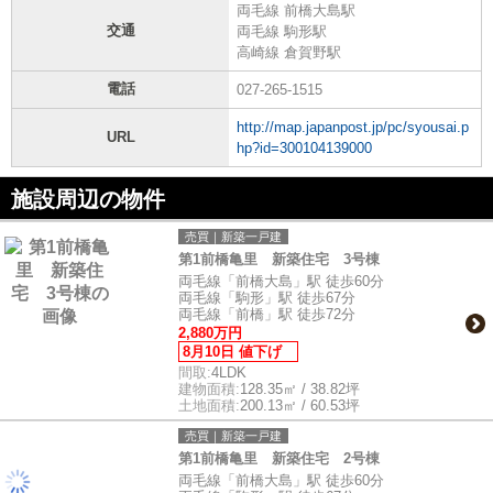
両毛線 前橋大島駅
交通
両毛線 駒形駅
高崎線 倉賀野駅
電話
027-265-1515
http://map.japanpost.jp/pc/syousai.p
URL
hp?id=300104139000
施設周辺の物件
売買｜新築一戸建
第1前橋亀里 新築住宅 3号棟
両毛線「前橋大島」駅 徒歩60分
両毛線「駒形」駅 徒歩67分
両毛線「前橋」駅 徒歩72分
2,880万円
8月10日 値下げ
間取:
4LDK
建物面積:
128.35㎡ / 38.82坪
土地面積:
200.13㎡ / 60.53坪
売買｜新築一戸建
第1前橋亀里 新築住宅 2号棟
両毛線「前橋大島」駅 徒歩60分