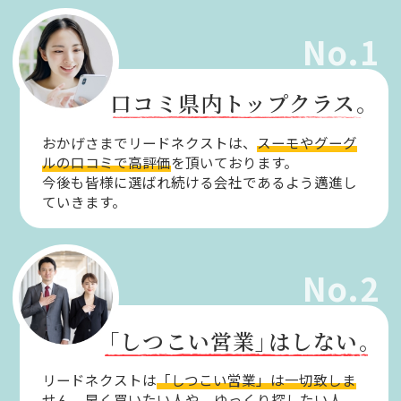
No.1
口コミ県内トップクラス。
おかげさまでリードネクストは、
スーモやグーグ
ルの口コミで高評価
を頂いております。
今後も皆様に選ばれ続ける会社であるよう邁進し
ていきます。
No.2
「しつこい営業」
はしない。
リードネクストは
「しつこい営業」は一切致しま
せん。
早く買いたい人や、ゆっくり探したい人。