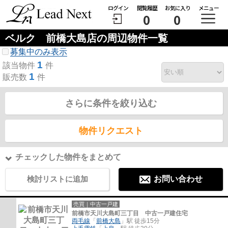
ログイン
閲覧履歴
お気に入り
メニュー
0
0
ベルク 前橋大島店の周辺物件一覧
募集中のみ表示
1
該当物件
件
1
販売数
件
さらに条件を絞り込む
物件リクエスト
チェックした物件をまとめて
検討リストに追加
お問い合わせ
売買｜中古一戸建
前橋市天川大島町三丁目 中古一戸建住宅
両毛線
「
前橋大島
」駅 徒歩15分