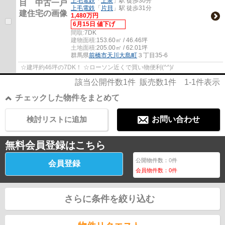
上毛電鉄
「
上泉
」駅 徒歩30分
上毛電鉄
「
片貝
」駅 徒歩31分
1,480万円
6月15日 値下げ
間取:
7DK
建物面積:
153.60㎡ / 46.46坪
土地面積:
205.00㎡ / 62.01坪
群馬県
前橋市
天川大島町
３丁目35-6
☆建坪約46坪の7DK！ ☆ローソン近くで買い物便利(^^)/
該当公開件数
1
件 販売数
1
件
1-1
件表示
チェックした物件をまとめて
検討リストに追加
お問い合わせ
無料会員登録はこちら
公開物件数：
0
件
会員登録
会員物件数：
0
件
さらに条件を絞り込む