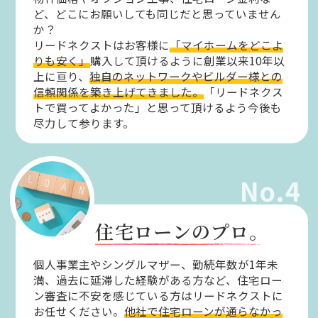
ど、どこにお願いしても同じだと思っていません
か？
リードネクストはお客様に
「マイホームをどこよ
りも安く」
購入して頂けるように創業以来10年以
上に亘り、
独自のネットワークやビルダー様との
信頼関係を築き上げてきました。
「リードネクス
トで買ってよかった」と思って頂けるよう今後も
尽力して参ります。
No.4
住宅ローンのプロ。
個人事業主やシングルマザー、勤続年数が1年未
満、過去に延滞した経験がある方など、住宅ロー
ン審査に不安を感じている方はリードネクストに
お任せください。
他社で住宅ローンが通らなかっ