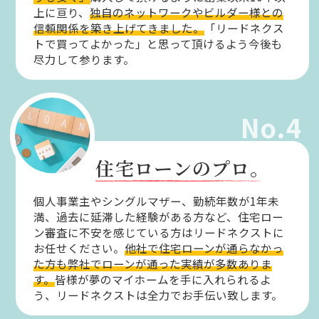
上に亘り、
独自のネットワークやビルダー様との
信頼関係を築き上げてきました。
「リードネクス
トで買ってよかった」と思って頂けるよう今後も
尽力して参ります。
No.4
住宅ローンのプロ。
個人事業主やシングルマザー、勤続年数が1年未
満、過去に延滞した経験がある方など、住宅ロー
ン審査に不安を感じている方はリードネクストに
お任せください。
他社で住宅ローンが通らなかっ
た方も弊社でローンが通った実績が多数ありま
す。
皆様が夢のマイホームを手に入れられるよ
う、リードネクストは全力でお手伝い致します。