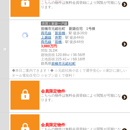
こちらの物件は無料会員登録により閲覧が可能にな
ります。
売買｜新築一戸建
前橋市元総社町 新築住宅 1号棟
両毛線
「
新前橋
」駅 徒歩16分
上越線
「
井野
」駅 徒歩44分
両毛線
「
前橋
」駅 徒歩44分
3,980万円
間取:
3LDK
建物面積:
120.89㎡ / 36.56坪
土地面積:
225.41㎡ / 68.18坪
群馬県
前橋市
元総社町
◆本日ご案内できます！◆ ☆元総社南小近くで通学安心♪ ☆家計に嬉しい
オール電化住宅◎ ☆セブン近くで便利！
会員限定物件
こちらの物件は無料会員登録により閲覧が可能にな
ります。
会員限定物件
こちらの物件は無料会員登録により閲覧が可能にな