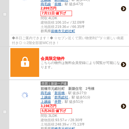
両毛線
「
前橋
」駅 徒歩47分
2,899万円
7月11日 値下げ
間取:
4LDK
建物面積:
106.10㎡ / 32.09坪
土地面積:
219.36㎡ / 66.35坪
群馬県
前橋市
元総社町
◆本日ご案内できます！◆ ☆セブン近くで買い物便利(^^)/ ☆嬉しい南庭
付き◎ ☆2階全部屋WIC付き！
会員限定物件
こちらの物件は無料会員登録により閲覧が可能にな
ります。
売買｜新築一戸建
前橋市元総社町 新築住宅 2号棟
両毛線
「
新前橋
」駅 徒歩27分
上越線
「
群馬総社
」駅 徒歩51分
上越線
「
井野
」駅 徒歩51分
3,198万円
5月26日 値下げ
間取:
3LDK
建物面積:
93.57㎡ / 28.30坪
土地面積:
248.39㎡ / 75.13坪
群馬県
前橋市
元総社町