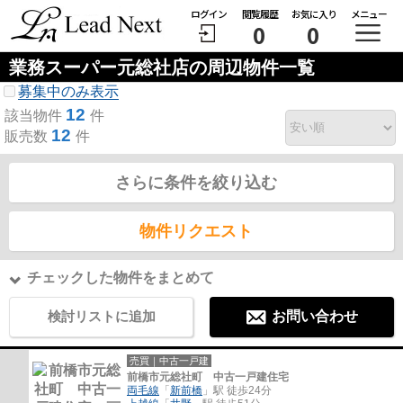
ログイン
閲覧履歴
お気に入り
メニュー
0
0
業務スーパー元総社店の周辺物件一覧
募集中のみ表示
12
該当物件
件
12
販売数
件
さらに条件を絞り込む
物件リクエスト
チェックした物件をまとめて
検討リストに追加
お問い合わせ
売買｜中古一戸建
前橋市元総社町 中古一戸建住宅
両毛線
「
新前橋
」駅 徒歩24分