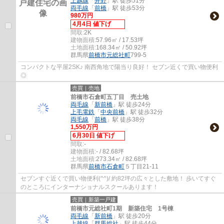
上越線
「
井野
」駅 徒歩51分
両毛線
「
前橋
」駅 徒歩53分
980万円
4月4日 値下げ
間取:
2K
建物面積:
57.96㎡ / 17.53坪
土地面積:
168.34㎡ / 50.92坪
群馬県
前橋市
元総社町
799-5
コンパクトな平屋2SK♪ 南西角地で陽当り良好！ セブン近くで買い物便利
◎
売買｜売地
前橋市石倉町五丁目 売土地
両毛線
「
新前橋
」駅 徒歩24分
上毛電鉄
「
中央前橋
」駅 徒歩32分
両毛線
「
前橋
」駅 徒歩38分
1,550万円
6月30日 値下げ
間取:
-
建物面積:
- / 82.68坪
土地面積:
273.34㎡ / 82.68坪
群馬県
前橋市
石倉町
５丁目21-11
セブンすぐ近くで買い物便利(^^)/ 約82坪の広々とした敷地！ 歩いてすぐ
のところにインターナショナルスクールあります！
売買｜新築一戸建
前橋市元総社町1期 新築住宅 1号棟
両毛線
「
新前橋
」駅 徒歩20分
上越線
「
群馬総社
」駅 徒歩44分