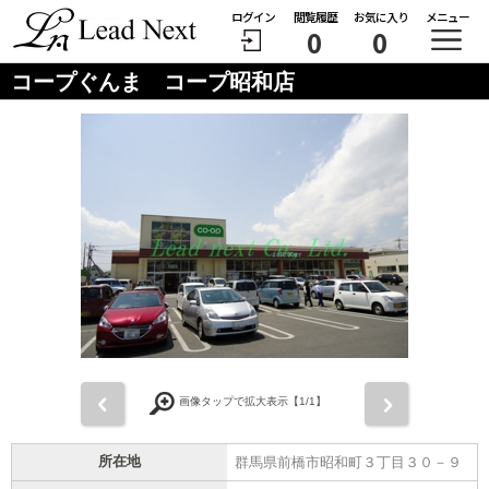
ログイン
閲覧履歴
お気に入り
メニュー
0
0
コープぐんま コープ昭和店
前
次
画像タップで拡大表示【
1
/1】
所在地
群馬県前橋市昭和町３丁目３０－９