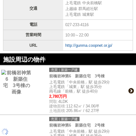
上毛電鉄 中央前橋駅
交通
上越線 群馬総社駅
上毛電鉄 城東駅
電話
027-233-4116
営業時間
10:00～22:00
URL
http://gunma.coopnet.or.jp/
施設周辺の物件
売買｜新築一戸建
前橋岩神第6 新築住宅 3号棟
上毛電鉄「中央前橋」駅 徒歩29分
上毛電鉄「城東」駅 徒歩35分
両毛線「前橋」駅 徒歩40分
2,780万円
間取:
4LDK
建物面積:
112.62㎡ / 34.06坪
土地面積:
205.86㎡ / 62.27坪
売買｜新築一戸建
前橋岩神第6 新築住宅 2号棟
上毛電鉄「中央前橋」駅 徒歩29分
上毛電鉄「城東」駅 徒歩35分