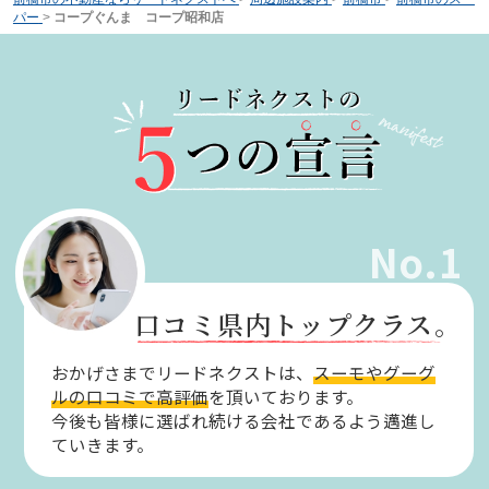
パー
>
コープぐんま コープ昭和店
No.1
口コミ県内トップクラス。
おかげさまでリードネクストは、
スーモやグーグ
ルの口コミで高評価
を頂いております。
今後も皆様に選ばれ続ける会社であるよう邁進し
ていきます。