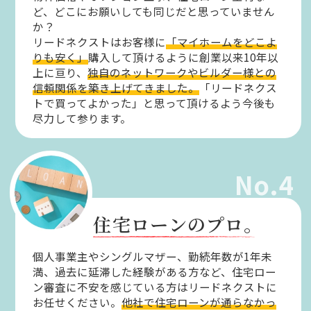
ど、どこにお願いしても同じだと思っていません
か？
リードネクストはお客様に
「マイホームをどこよ
りも安く」
購入して頂けるように創業以来10年以
上に亘り、
独自のネットワークやビルダー様との
信頼関係を築き上げてきました。
「リードネクス
トで買ってよかった」と思って頂けるよう今後も
尽力して参ります。
No.4
住宅ローンのプロ。
個人事業主やシングルマザー、勤続年数が1年未
満、過去に延滞した経験がある方など、住宅ロー
ン審査に不安を感じている方はリードネクストに
お任せください。
他社で住宅ローンが通らなかっ