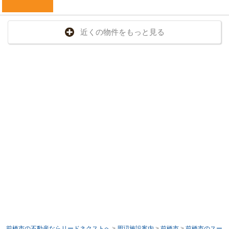
近くの物件をもっと見る
前橋市の不動産ならリードネクストへ
>
周辺施設案内
>
前橋市
>
前橋市のスー