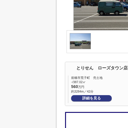
とりせん ローズタウン店
前橋市荒子町 売土地
-/387.02㎡
560
万円
約3284m／42分
詳細を見る