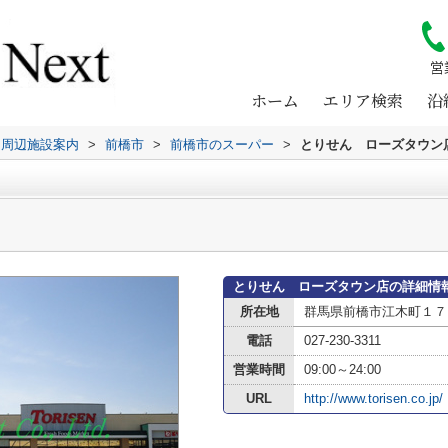
営
ホーム
エリア検索
沿
周辺施設案内
>
前橋市
>
前橋市のスーパー
>
とりせん ローズタウン
とりせん ローズタウン店の詳細情
所在地
群馬県前橋市江木町１７
電話
027-230-3311
営業時間
09:00～24:00
URL
http://www.torisen.co.jp/