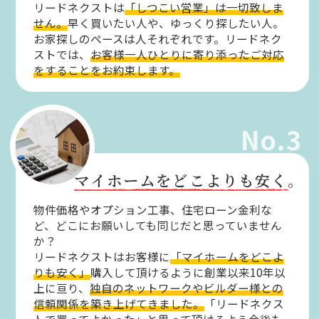
リードネクストは
「しつこい営業」は一切致しま
せん。
早く買いたい人や、ゆっくり探したい人。
お家探しのペースは人それぞれです。リードネク
ストでは、
お客様一人ひとりに寄り添ったご対応
をすることをお約束します。
No.3
マイホームをどこよりも安く。
物件価格やオプション工事、住宅ローン金利な
ど、どこにお願いしても同じだと思っていません
か？
リードネクストはお客様に
「マイホームをどこよ
りも安く」
購入して頂けるように創業以来10年以
上に亘り、
独自のネットワークやビルダー様との
信頼関係を築き上げてきました。
「リードネクス