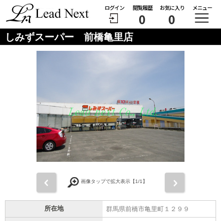
ログイン
閲覧履歴
お気に入り
メニュー
0
0
しみずスーパー 前橋亀里店
前
次
画像タップで拡大表示【
1
/1】
所在地
群馬県前橋市亀里町１２９９