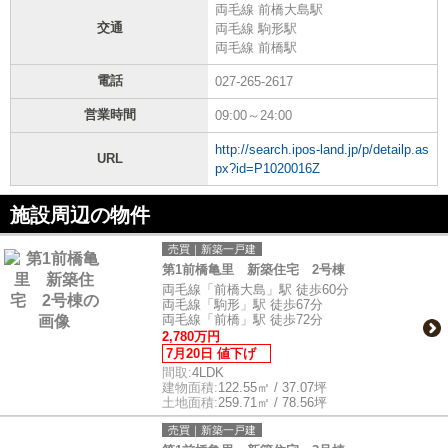
両毛線 前橋大島駅
交通
両毛線 駒形駅
両毛線 前橋駅
電話
027-265-2617
営業時間
09:00～24:00
http://search.ipos-land.jp/p/detailp.as
URL
px?id=P1020016Z
施設周辺の物件
売買｜新築一戸建
第1前橋亀里 新築住宅 2号棟
両毛線「前橋大島」駅 徒歩60分
両毛線「駒形」駅 徒歩67分
両毛線「前橋」駅 徒歩72分
2,780万円
7月20日 値下げ
間取:
4LDK
建物面積:
122.55㎡ / 37.07坪
土地面積:
259.71㎡ / 78.56坪
売買｜新築一戸建