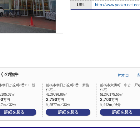
URL
http://www.yaoko-net.co
くの物件
ヤオコー 
市朝日が丘町8番19 新
前橋市朝日が丘町8番 新築
前橋市六供町 中古一戸
住宅…
住宅
/105.37㎡
4LDK/96.88㎡
5LDK/175.55㎡
90
2,790
2,700
万円
万円
万円
17m／32分
約2577m／33分
約442m／6分
詳細を見る
詳細を見る
詳細を見る