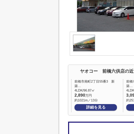
ヤオコー 前橋六供店の近
前橋市南町2丁目55番3 新
前橋
築…
築…
4LDK/96.87㎡
4LDK
2,890
3,0
万円
約1021m／13分
約25
詳細を見る