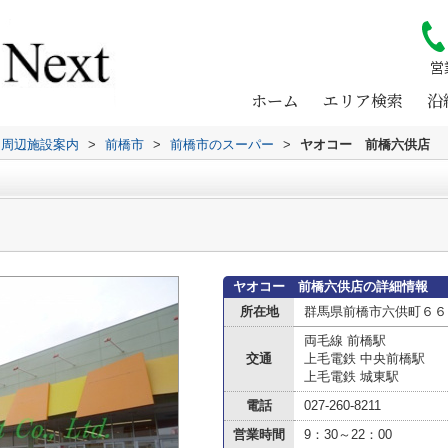
営
ホーム
エリア検索
沿
周辺施設案内
>
前橋市
>
前橋市のスーパー
>
ヤオコー 前橋六供店
ヤオコー 前橋六供店の詳細情報
所在地
群馬県前橋市六供町６６
両毛線 前橋駅
交通
上毛電鉄 中央前橋駅
上毛電鉄 城東駅
電話
027-260-8211
営業時間
9：30～22：00