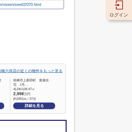
m/store/store02/070.html
ログイン
前橋六供店の近くの物件をもっと見る
建
前橋市上新田町 新築住
宅 1号…
4LDK/108.47㎡
2,998
万円
約2951m／37分
詳細を見る