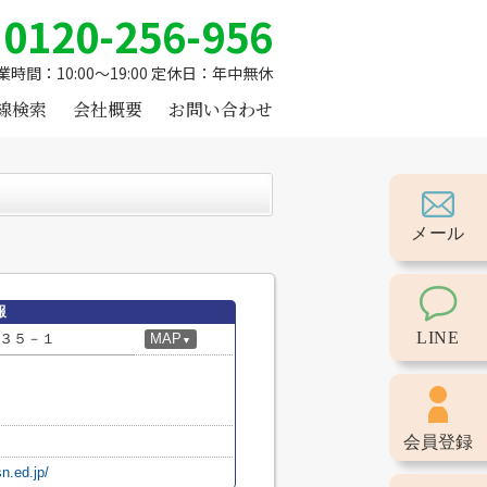
0120-256-956
業時間：10:00～19:00 定休日：年中無休
線検索
会社概要
お問い合わせ
メール
報
LINE
３５－１
MAP
▼
会員登録
n.ed.jp/