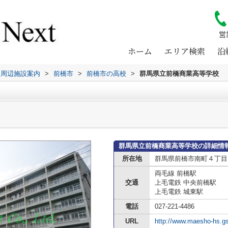
営
ホーム
エリア検索
沿
周辺施設案内
>
前橋市
>
前橋市の高校
>
群馬県立前橋商業高等学校
群馬県立前橋商業高等学校の詳細情
所在地
群馬県前橋市南町４丁目
両毛線 前橋駅
交通
上毛電鉄 中央前橋駅
上毛電鉄 城東駅
電話
027-221-4486
URL
http://www.maesho-hs.gs