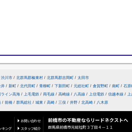
渋川市
/
北群馬郡榛東村
/
北群馬郡吉岡町
/
太田市
金井
/
新町
/
北代田町
/
青柳町
/
下新田町
/
元総社町
/
倉賀野町
/
南町
/
石原
宿ライン高海
/
上毛電鉄
/
両毛線
/
高崎線
/
八高線
/
上信電鉄
/
信越本線
/
上
橋
/
前橋
/
群馬総社
/
城東
/
高崎
/
三俣
/
井野
/
北高崎
/
八木原
前橋市の不動産ならリードネクストへ
お問い合わせ
群馬県前橋市元総社町３丁目４－１１
ンキング
スタッフ紹介