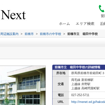
営
ホーム
エリア検索
沿
周辺施設案内
>
前橋市
>
前橋市の中学校
>
前橋市立 箱田中学校
前橋市立 箱田中学校の詳細情報
所在地
群馬県前橋市前箱田町３
両毛線 新前橋駅
交通
上越線 井野駅
上越線 高崎問屋町駅
電話
027-252-5711
URL
http://menet.ed.jp/hakod