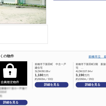
くの物件
前橋市立 
前橋市下新田町 中古一戸
前橋市下新田町2期 新築
建住宅
宅 …
3LDK/90.08㎡
4LDK/107.64㎡
1,180
3,190
万円
万円
約2603m／33分
約2260m／29分
詳細を見る
詳細を見る
詳細を見る