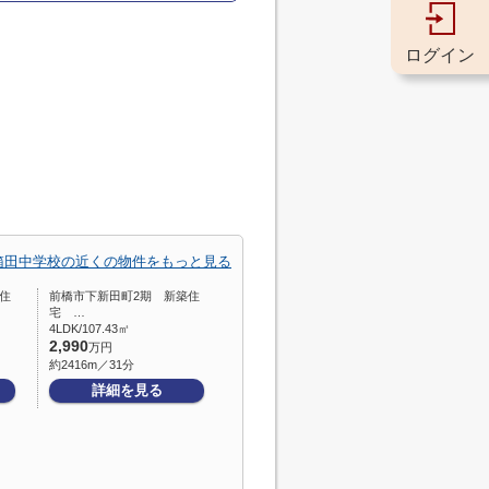
ログイン
箱田中学校の近くの物件をもっと見る
住
前橋市下新田町2期 新築住
宅 …
4LDK/107.43㎡
2,990
万円
約2416m／31分
詳細を見る