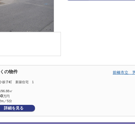
くの物件
前橋市立 
小坂子町 新築住宅 1
/96.88㎡
80
万円
2m／5分
詳細を見る