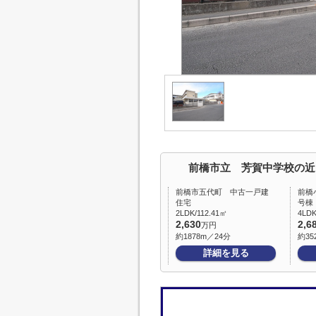
前橋市立 芳賀中学校の近
前橋市五代町 中古一戸建
前橋
住宅
号棟
2LDK/112.41㎡
4LDK
2,630
2,6
万円
約1878m／24分
約35
詳細を見る