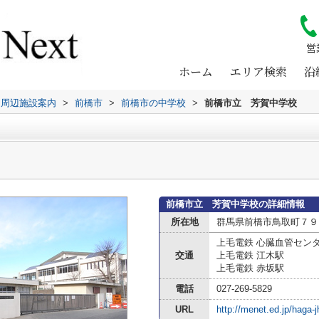
営
ホーム
エリア検索
沿
周辺施設案内
>
前橋市
>
前橋市の中学校
>
前橋市立 芳賀中学校
前橋市立 芳賀中学校の詳細情報
所在地
群馬県前橋市鳥取町７９
上毛電鉄 心臓血管セン
交通
上毛電鉄 江木駅
上毛電鉄 赤坂駅
電話
027-269-5829
URL
http://menet.ed.jp/haga-j