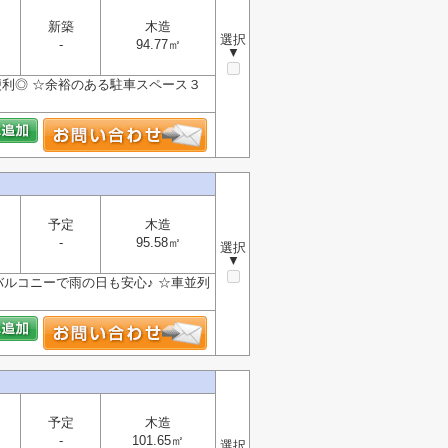
新築
木造
選択
-
94.77㎡
▼
物便利◎ ☆余裕のある駐車スペース３
予定
木造
-
95.58㎡
選択
▼
ルコニーで雨の日も安心♪ ☆車並列
予定
木造
-
101.65㎡
選択