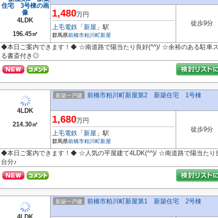
1,480
万円
4LDK
徒歩9分
上毛電鉄
「
新屋
」駅
196.45㎡
群馬県
前橋市
粕川町新屋
◆本日ご案内できます！◆ ☆南道路で陽当たり良好(^^)/ ☆余裕のある駐車
る書斎付き◎
前橋市粕川町新屋第2 新築住宅 1号棟
新築一戸建
4LDK
1,680
万円
214.30㎡
徒歩9分
上毛電鉄
「
新屋
」駅
群馬県
前橋市
粕川町新屋
◆本日ご案内できます！◆ ☆人気の平屋建て4LDK(^^)/ ☆南道路で陽当
台分♪
前橋市粕川町新屋第1 新築住宅 2号棟
新築一戸建
4LDK