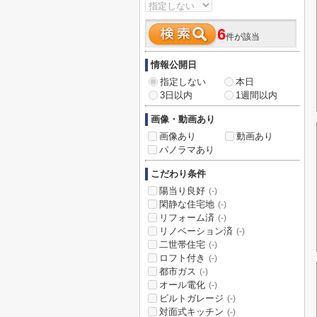
6
件が該当
情報公開日
指定しない
本日
3日以内
1週間以内
画像・動画あり
画像あり
動画あり
パノラマあり
こだわり条件
陽当り良好
(-)
閑静な住宅地
(-)
リフォーム済
(-)
リノベーション済
(-)
二世帯住宅
(-)
ロフト付き
(-)
都市ガス
(-)
オール電化
(-)
ビルトガレージ
(-)
対面式キッチン
(-)