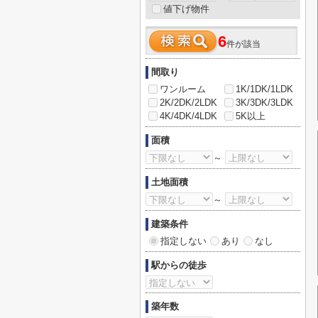
値下げ物件
6
件が該当
間取り
ワンルーム
1K/1DK/1LDK
2K/2DK/2LDK
3K/3DK/3LDK
4K/4DK/4LDK
5K以上
面積
～
土地面積
～
建築条件
指定しない
あり
なし
駅からの徒歩
築年数