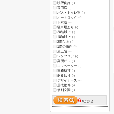
眺望良好
(-)
専用庭
(-)
バス・トイレ別
(-)
オートロック
(-)
下水道
(-)
駐車場あり
(-)
20階以上
(-)
10階以上
(-)
2階以上
(-)
1階の物件
(-)
最上階
(-)
ワンフロア
(-)
高層ビル
(-)
エレベーター
(-)
事務所可
(-)
飲食店可
(-)
デザイナーズ
(-)
居抜物件
(-)
個別空調
(-)
6
件が該当