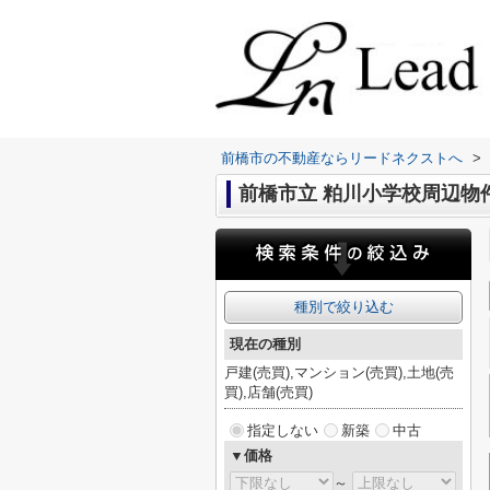
前橋市の不動産ならリードネクストへ
>
前橋市立 粕川小学校周辺物
種別で絞り込む
現在の種別
戸建(売買),マンション(売買),土地(売
買),店舗(売買)
指定しない
新築
中古
▼価格
～