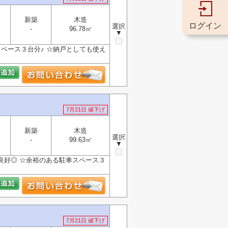
新築
木造
ログイン
選択
-
96.78㎡
▼
スペース３台分♪ ☆納戸としても使え
7月21日 値下げ
新築
木造
選択
-
99.63㎡
▼
たり良好◎ ☆余裕のある駐車スペース３
7月21日 値下げ