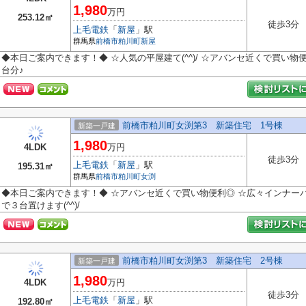
1,980
万円
253.12㎡
徒歩3分
上毛電鉄
「
新屋
」駅
群馬県
前橋市
粕川町新屋
◆本日ご案内できます！◆ ☆人気の平屋建て(^^)/ ☆アバンセ近くで買い
台分♪
前橋市粕川町女渕第3 新築住宅 1号棟
新築一戸建
1,980
4LDK
万円
徒歩3分
上毛電鉄
「
新屋
」駅
195.31㎡
群馬県
前橋市
粕川町女渕
◆本日ご案内できます！◆ ☆アバンセ近くで買い物便利◎ ☆広々インナーバ
で３台置けます(^^)/
前橋市粕川町女渕第3 新築住宅 2号棟
新築一戸建
1,980
4LDK
万円
徒歩3分
上毛電鉄
「
新屋
」駅
192.80㎡