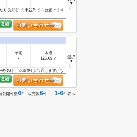
▼
たり良好◎ ☆車並列で３台置けます
予定
木造
選択
-
126.69㎡
▼
利！ ☆車並列5台置けます(^^)/
6
6
1-6
当公開件数
件 販売数
件
件表示