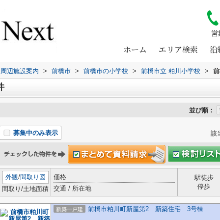
営
ホーム
エリア検索
沿
周辺施設案内
>
前橋市
>
前橋市の小学校
>
前橋市立 粕川小学校
>
前
件
並び順：
募集中のみ表示
該
外観
/
間取り図
価格
駅徒歩
停歩
交通 / 所在地
間取り/土地面積
前橋市粕川町新屋第2 新築住宅 3号棟
新築一戸建