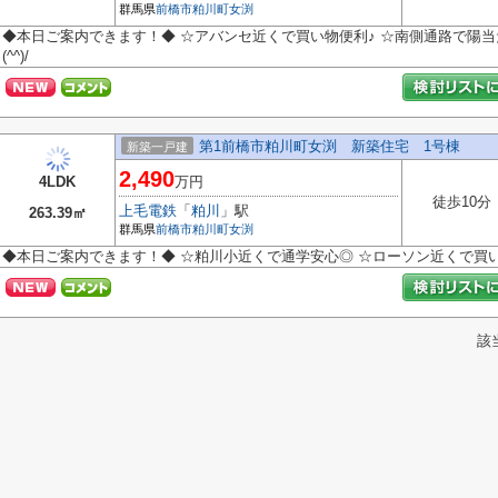
群馬県
前橋市
粕川町女渕
◆本日ご案内できます！◆ ☆アバンセ近くで買い物便利♪ ☆南側通路で陽当
(^^)/
第1前橋市粕川町女渕 新築住宅 1号棟
新築一戸建
2,490
4LDK
万円
徒歩10分
上毛電鉄
「
粕川
」駅
263.39㎡
群馬県
前橋市
粕川町女渕
◆本日ご案内できます！◆ ☆粕川小近くで通学安心◎ ☆ローソン近くで買い物便
該