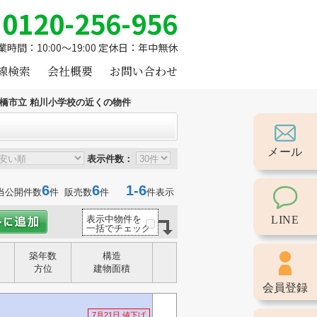
0120-256-956
業時間：10:00～19:00 定休日：年中無休
線検索
会社概要
お問い合わせ
橋市立 粕川小学校の近くの物件
メール
表示件数：
6
6
1-6
当公開件数
件 販売数
件
件表示
LINE
表示中物件を
一括でチェック
築年数
構造
方位
建物面積
会員登録
7月21日 値下げ