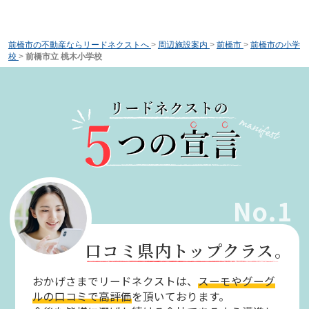
前橋市の不動産ならリードネクストへ
>
周辺施設案内
>
前橋市
>
前橋市の小学
校
>
前橋市立 桃木小学校
No.1
口コミ県内トップクラス。
おかげさまでリードネクストは、
スーモやグーグ
ルの口コミで高評価
を頂いております。