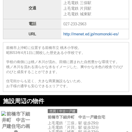
上毛電鉄 三俣駅
交通
上毛電鉄 片貝駅
上毛電鉄 城東駅
電話
027-233-2963
URL
http://menet.ed.jp/momonoki-es/
前橋市上沖町に位置する前橋市立 桃木小学校。
昭和53年4月1日に開校した歴史ある小学校です。
学校の南側には桃ノ木川が流れ、田畑に囲まれた自然豊かな環境です。
桃ノ木川を流れる清らかな水をイメージした、爽やかな水色の校舎でのび
のびと成長することができます。
住宅街からも近く、大きな商業施設もないため、
お子様の通学も安心できるエリアです。
施設周辺の物件
売買｜中古一戸建
前橋市下細井町 中古一戸建住宅
上毛電鉄「三俣」駅 徒歩29分
上毛電鉄「片貝」駅 徒歩32分
上毛電鉄「城東」駅 徒歩33分