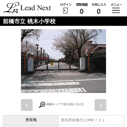
ログイン
閲覧履歴
お気に入り
メニュー
0
0
前橋市立 桃木小学校
前
次
画像タップで拡大表示【
1
/1】
所在地
群馬県前橋市上沖町７３２