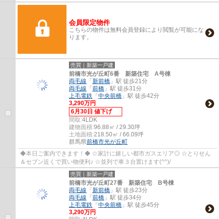
会員限定物件
こちらの物件は無料会員登録により閲覧が可能にな
ります。
売買｜新築一戸建
前橋市光が丘町6番 新築住宅 A号棟
両毛線
「
新前橋
」駅 徒歩21分
両毛線
「
前橋
」駅 徒歩31分
上毛電鉄
「
中央前橋
」駅 徒歩42分
3,290万円
6月30日 値下げ
間取:
4LDK
建物面積:
96.88㎡ / 29.30坪
土地面積:
218.50㎡ / 66.09坪
群馬県
前橋市
光が丘町
◆本日ご案内できます！◆ ☆家計に嬉しい都市ガスエリア◎ ☆とりせん
＆セブン近くで買い物便利♪ ☆並列で車３台置けます(^^)/
売買｜新築一戸建
前橋市光が丘町27番 新築住宅 B号棟
両毛線
「
新前橋
」駅 徒歩23分
両毛線
「
前橋
」駅 徒歩34分
上毛電鉄
「
中央前橋
」駅 徒歩45分
3,290万円