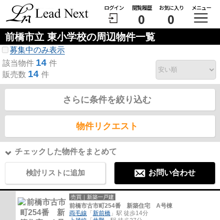
ログイン
閲覧履歴
お気に入り
メニュー
0
0
前橋市立 東小学校の周辺物件一覧
募集中のみ表示
14
該当物件
件
14
販売数
件
さらに条件を絞り込む
物件リクエスト
チェックした物件をまとめて
検討リストに追加
お問い合わせ
売買｜新築一戸建
前橋市古市町254番 新築住宅 A号棟
両毛線
「
新前橋
」駅 徒歩14分