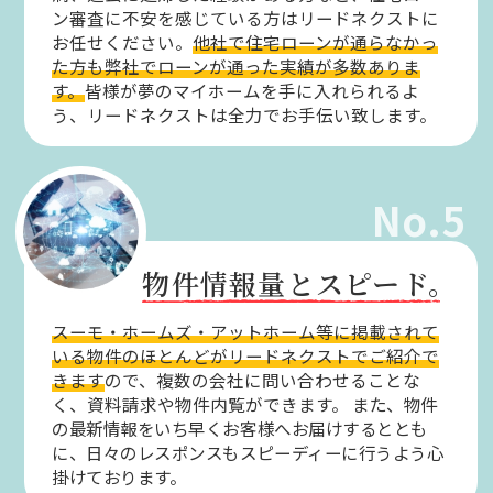
ン審査に不安を感じている方はリードネクストに
お任せください。
他社で住宅ローンが通らなかっ
た方も弊社でローンが通った実績が多数ありま
す。
皆様が夢のマイホームを手に入れられるよ
う、リードネクストは全力でお手伝い致します。
No.5
物件情報量とスピード。
スーモ・ホームズ・アットホーム等に掲載されて
いる物件のほとんどがリードネクストでご紹介で
きます
ので、複数の会社に問い合わせることな
く、資料請求や物件内覧ができます。
また、物件
の最新情報をいち早くお客様へお届けするととも
に、日々のレスポンスもスピーディーに行うよう心
掛けております。