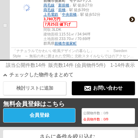
前橋市後家町 モデルハウス
両毛線
「
新前橋
」駅 徒歩27分
両毛線
「
前橋
」駅 徒歩39分
上毛電鉄
「
中央前橋
」駅 徒歩52分
3,780万円
7月25日 値下げ
間取:
3LDK
建物面積:
115.51㎡ / 34.94坪
土地面積:
233.70㎡ / 70.69坪
群馬県
前橋市
後家町
「ナチュラルでかわいい欧風デザインの暮らし」 ～ Sweden
Style ～ 無垢の木に囲まれた空間に 北欧スタイルならではのアクセント
クロスで 心も明るく。
該当公開件数
14
件 販売数
14
件 (会員物件
5
件)
1-14
件表示
チェックした物件をまとめて
検討リストに追加
お問い合わせ
無料会員登録はこちら
公開物件数：
0
件
会員登録
会員物件数：
0
件
さらに条件を絞り込む