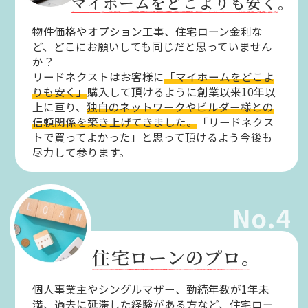
マイホームをどこよりも安く。
物件価格やオプション工事、住宅ローン金利な
ど、どこにお願いしても同じだと思っていません
か？
リードネクストはお客様に
「マイホームをどこよ
りも安く」
購入して頂けるように創業以来10年以
上に亘り、
独自のネットワークやビルダー様との
信頼関係を築き上げてきました。
「リードネクス
トで買ってよかった」と思って頂けるよう今後も
尽力して参ります。
No.4
住宅ローンのプロ。
個人事業主やシングルマザー、勤続年数が1年未
満、過去に延滞した経験がある方など、住宅ロー