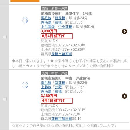
売買｜新築一戸建
前橋市後家町 新築住宅 1号棟
両毛線
「
新前橋
」駅 徒歩24分
両毛線
「
前橋
」駅 徒歩38分
上毛電鉄
「
中央前橋
」駅 徒歩51分
3,090万円
8月4日 値下げ
間取:
4LDK
建物面積:
107.23㎡ / 32.43坪
土地面積:
174.77㎡ / 52.86坪
群馬県
前橋市
後家町
◆本日ご案内できます！◆ ☆東小近くでお子様の通学も安心♪ ☆家計に嬉
しい都市ガスエリア(^^)/ ☆とりせん＆セブン近くで買い物便利◎
売買｜中古一戸建
前橋市箱田町 中古一戸建住宅
両毛線
「
新前橋
」駅 徒歩23分
上越線
「
井野
」駅 徒歩38分
両毛線
「
前橋
」駅 徒歩50分
3,180万円
4月4日 値下げ
間取:
4LDK
建物面積:
108.47㎡ / 32.81坪
土地面積:
234.73㎡ / 71坪
群馬県
前橋市
箱田町
59-16
☆東小近くで通学安心◎ ☆買い物便利な立地！ ☆都市ガスエリア♪