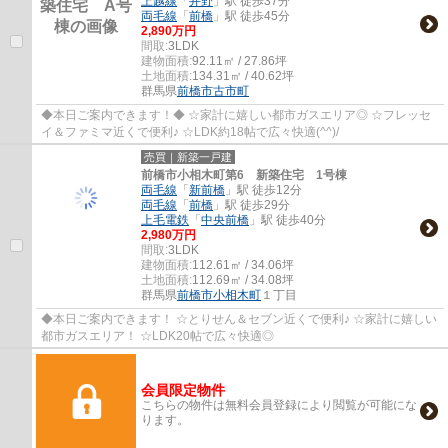
上越線
「
井野
」駅 徒歩37分
両毛線
「
前橋
」駅 徒歩45分
2,890万円
間取:
3LDK
建物面積:
92.11㎡ / 27.86坪
土地面積:
134.31㎡ / 40.62坪
群馬県
前橋市
古市町
◆本日ご案内できます！◆ ☆家計に嬉しい都市ガスエリア◎ ☆フレッセ
イ＆ファミマ近くで便利♪ ☆LDK約18帖で広々快適(^^)/
売買｜新築一戸建
前橋市小相木町第6 新築住宅 1号棟
両毛線
「
新前橋
」駅 徒歩12分
両毛線
「
前橋
」駅 徒歩29分
上毛電鉄
「
中央前橋
」駅 徒歩40分
2,980万円
間取:
3LDK
建物面積:
112.61㎡ / 34.06坪
土地面積:
112.69㎡ / 34.08坪
群馬県
前橋市
小相木町
１丁目
◆本日ご案内できます！ ☆とりせん＆セブン近くで便利♪ ☆家計に嬉しい
都市ガスエリア！ ☆LDK20帖で広々快適◎
会員限定物件
こちらの物件は無料会員登録により閲覧が可能にな
ります。