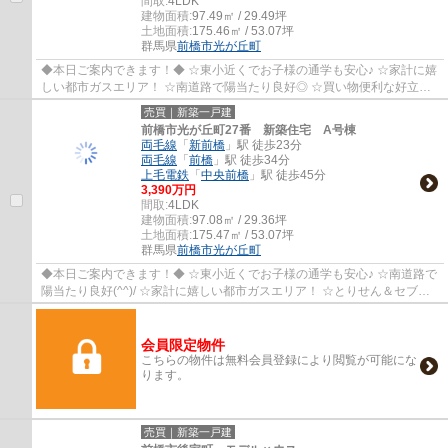
間取:
4LDK
建物面積:
97.49㎡ / 29.49坪
土地面積:
175.46㎡ / 53.07坪
群馬県
前橋市
光が丘町
◆本日ご案内できます！◆ ☆東小近くでお子様の通学も安心♪ ☆家計に嬉
しい都市ガスエリア！ ☆南道路で陽当たり良好◎ ☆買い物便利な好立地
(^^)/
売買｜新築一戸建
前橋市光が丘町27番 新築住宅 A号棟
両毛線
「
新前橋
」駅 徒歩23分
両毛線
「
前橋
」駅 徒歩34分
上毛電鉄
「
中央前橋
」駅 徒歩45分
3,390万円
間取:
4LDK
建物面積:
97.08㎡ / 29.36坪
土地面積:
175.47㎡ / 53.07坪
群馬県
前橋市
光が丘町
◆本日ご案内できます！◆ ☆東小近くでお子様の通学も安心♪ ☆南道路で
陽当たり良好(^^)/ ☆家計に嬉しい都市ガスエリア！ ☆とりせん＆セブン
近くで買い物便利◎
会員限定物件
こちらの物件は無料会員登録により閲覧が可能にな
ります。
売買｜新築一戸建