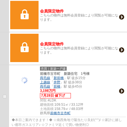
会員限定物件
こちらの物件は無料会員登録により閲覧が可能にな
ります。
会員限定物件
こちらの物件は無料会員登録により閲覧が可能にな
ります。
売買｜新築一戸建
前橋市古市町 新築住宅 1号棟
両毛線
「
新前橋
」駅 徒歩15分
上越線
「
井野
」駅 徒歩38分
両毛線
「
前橋
」駅 徒歩45分
3,198万円
7月28日 値下げ
間取:
4LDK
建物面積:
109.51㎡ / 33.12坪
土地面積:
158.79㎡ / 48.03坪
群馬県
前橋市
古市町
◆本日ご案内できます！◆ ☆南西角地で陽当たり良好(^^)/ ☆家計に嬉し
い都市ガスエリア♪ ☆ファミマ近くで買い物便利◎