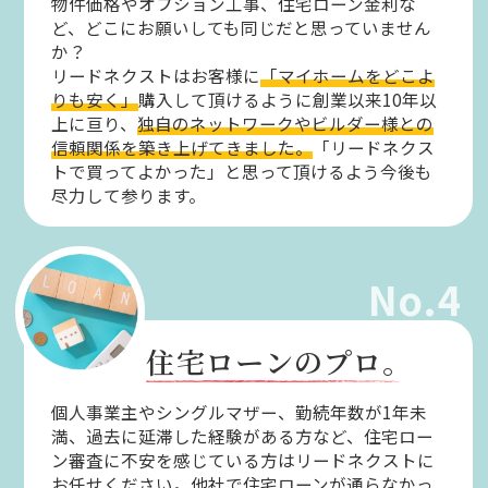
物件価格やオプション工事、住宅ローン金利な
ど、どこにお願いしても同じだと思っていません
か？
リードネクストはお客様に
「マイホームをどこよ
りも安く」
購入して頂けるように創業以来10年以
上に亘り、
独自のネットワークやビルダー様との
信頼関係を築き上げてきました。
「リードネクス
トで買ってよかった」と思って頂けるよう今後も
尽力して参ります。
No.4
住宅ローンのプロ。
個人事業主やシングルマザー、勤続年数が1年未
満、過去に延滞した経験がある方など、住宅ロー
ン審査に不安を感じている方はリードネクストに
お任せください。
他社で住宅ローンが通らなかっ