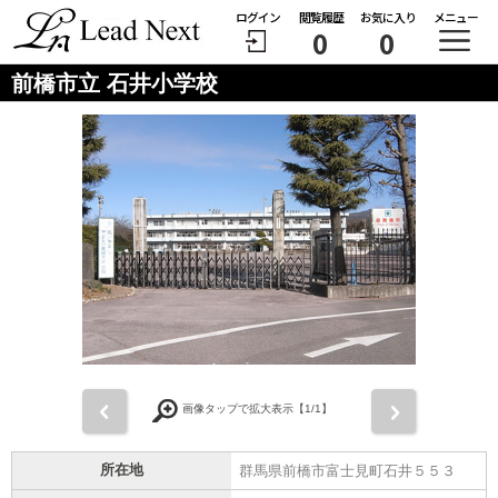
ログイン
閲覧履歴
お気に入り
メニュー
0
0
前橋市立 石井小学校
前
次
画像タップで拡大表示【
1
/1】
所在地
群馬県前橋市富士見町石井５５３