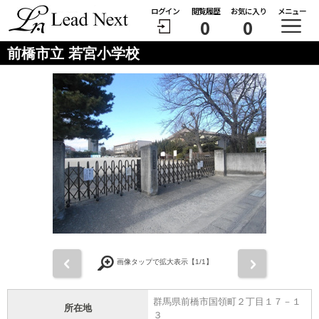
ログイン
閲覧履歴
お気に入り
メニュー
0
0
前橋市立 若宮小学校
前
次
画像タップで拡大表示【
1
/1】
群馬県前橋市国領町２丁目１７－１
所在地
３