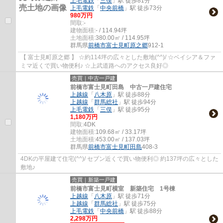
上毛電鉄
「
三俣
」駅 徒歩81分
上毛電鉄
「
中央前橋
」駅 徒歩73分
980万円
間取:
-
建物面積:
- / 114.94坪
土地面積:
380.00㎡ / 114.95坪
群馬県
前橋市
富士見町原之郷
912-1
【 富士見町原之郷 】 ☆約114坪の広々とした敷地(^^)/ ☆ベイシア＆ファ
ミマ近くで買い物便利♪ ☆上武道路へのアクセス良好◎
売買｜中古一戸建
前橋市富士見町田島 中古一戸建住宅
上越線
「
八木原
」駅 徒歩88分
上越線
「
群馬総社
」駅 徒歩94分
上毛電鉄
「
三俣
」駅 徒歩95分
1,180万円
間取:
4DK
建物面積:
109.68㎡ / 33.17坪
土地面積:
453.00㎡ / 137.03坪
群馬県
前橋市
富士見町田島
408-3
4DKの平屋建て住宅(^^)/ セブン近くで買い物便利◎ 約137坪の広々とした
敷地♪
売買｜新築一戸建
前橋市富士見町横室 新築住宅 1号棟
上越線
「
八木原
」駅 徒歩71分
上越線
「
群馬総社
」駅 徒歩75分
上毛電鉄
「
中央前橋
」駅 徒歩88分
2,298万円