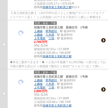
建物面積:
149.74㎡ / 45.29坪
土地面積:
1225.17㎡ / 370.61坪
群馬県
前橋市
富士見町原之郷
913-3
【 富士見町原之郷 】 ☆約370坪の広々とした敷地(^^)/ ☆ベイシア＆ファ
ミリーマート近く！ ☆上武道路へのアクセス良好◎ ☆嬉しい車庫付き
7LDK♪
売買｜新築一戸建
前橋市富士見町原之郷 新築住宅 2号棟
上越線
「
群馬総社
」駅 徒歩83分
上越線
「
八木原
」駅 徒歩84分
上毛電鉄
「
三俣
」駅 徒歩86分
2,780万円
間取:
3LDK
建物面積:
92.53㎡ / 27.99坪
土地面積:
220.95㎡ / 66.83坪
群馬県
前橋市
富士見町原之郷
◆本日ご案内できます！◆ ☆人気の平屋建て＆LDK20帖♪ ☆原小近くでお
子様の通学も安心◎ ☆南道路で陽当たり良好(^^)/ ☆セブン近くで買い物
便利！
売買｜新築一戸建
前橋市富士見町原之郷 新築住宅 1号棟
上越線
「
群馬総社
」駅 徒歩83分
上越線
「
八木原
」駅 徒歩84分
上毛電鉄
「
三俣
」駅 徒歩86分
2,880万円
間取:
3LDK
建物面積:
92.53㎡ / 27.99坪
土地面積:
220.66㎡ / 66.74坪
群馬県
前橋市
富士見町原之郷