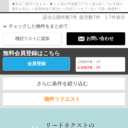
◆本日ご案内できます！◆ ☆人気の平屋建て(^^)/ ☆原小近くでお子様の
通学も安心♪ ☆南西角地で陽当たり良好◎ ☆セブン近くで買い物便利！
該当公開件数
7
件 販売数
7
件
1-7
件表示
チェックした物件をまとめて
検討リストに追加
お問い合わせ
無料会員登録はこちら
公開物件数：
0
件
会員登録
会員物件数：
0
件
さらに条件を絞り込む
物件リクエスト