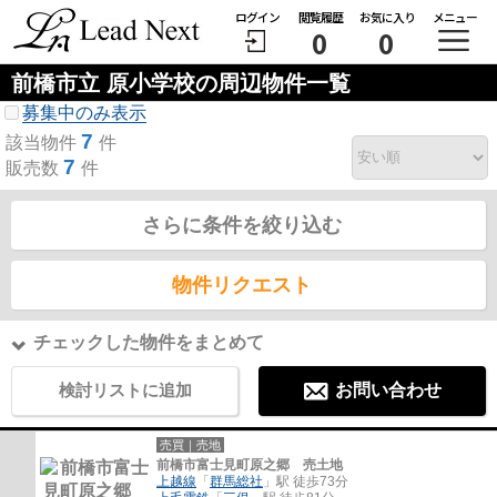
ログイン
閲覧履歴
お気に入り
メニュー
0
0
前橋市立 原小学校の周辺物件一覧
募集中のみ表示
7
該当物件
件
7
販売数
件
さらに条件を絞り込む
物件リクエスト
チェックした物件をまとめて
検討リストに追加
お問い合わせ
売買｜売地
前橋市富士見町原之郷 売土地
上越線
「
群馬総社
」駅 徒歩73分