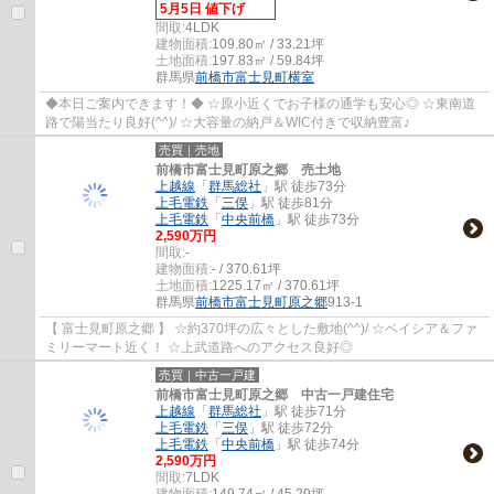
5月5日 値下げ
間取:
4LDK
建物面積:
109.80㎡ / 33.21坪
土地面積:
197.83㎡ / 59.84坪
群馬県
前橋市
富士見町横室
◆本日ご案内できます！◆ ☆原小近くでお子様の通学も安心◎ ☆東南道
路で陽当たり良好(^^)/ ☆大容量の納戸＆WIC付きで収納豊富♪
売買｜売地
前橋市富士見町原之郷 売土地
上越線
「
群馬総社
」駅 徒歩73分
上毛電鉄
「
三俣
」駅 徒歩81分
上毛電鉄
「
中央前橋
」駅 徒歩73分
2,590万円
間取:
-
建物面積:
- / 370.61坪
土地面積:
1225.17㎡ / 370.61坪
群馬県
前橋市
富士見町原之郷
913-1
【 富士見町原之郷 】 ☆約370坪の広々とした敷地(^^)/ ☆ベイシア＆ファ
ミリーマート近く！ ☆上武道路へのアクセス良好◎
売買｜中古一戸建
前橋市富士見町原之郷 中古一戸建住宅
上越線
「
群馬総社
」駅 徒歩71分
上毛電鉄
「
三俣
」駅 徒歩72分
上毛電鉄
「
中央前橋
」駅 徒歩74分
2,590万円
間取:
7LDK