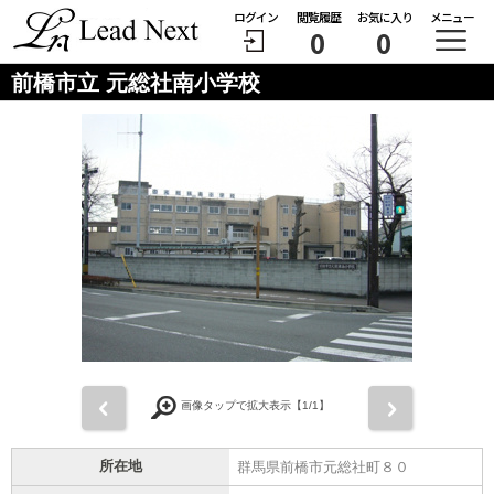
ログイン
閲覧履歴
お気に入り
メニュー
0
0
前橋市立 元総社南小学校
前
次
画像タップで拡大表示【
1
/1】
所在地
群馬県前橋市元総社町８０