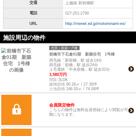
交通
上越線 新前橋駅
電話
027-251-2790
URL
http://menet.ed.jp/motominami-es/
施設周辺の物件
売買｜新築一戸建
前橋市下石倉01期 新築住宅 1号棟
両毛線「新前橋」駅 徒歩14分
両毛線「前橋」駅 徒歩24分
上毛電鉄「中央前橋」駅 徒歩32分
3,580万円
間取:
3LDK
建物面積:
90.26㎡ / 27.30坪
土地面積:
246.55㎡ / 74.58坪
会員限定物件
こちらの物件は無料会員登録により閲覧が可
能になります。