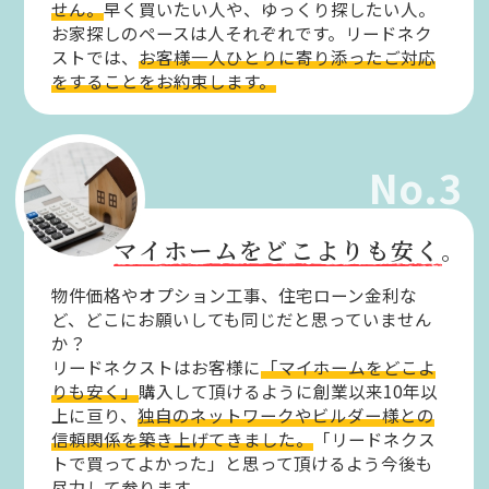
せん。
早く買いたい人や、ゆっくり探したい人。
お家探しのペースは人それぞれです。リードネク
ストでは、
お客様一人ひとりに寄り添ったご対応
をすることをお約束します。
No.3
マイホームをどこよりも安く。
物件価格やオプション工事、住宅ローン金利な
ど、どこにお願いしても同じだと思っていません
か？
リードネクストはお客様に
「マイホームをどこよ
りも安く」
購入して頂けるように創業以来10年以
上に亘り、
独自のネットワークやビルダー様との
信頼関係を築き上げてきました。
「リードネクス
トで買ってよかった」と思って頂けるよう今後も
尽力して参ります。