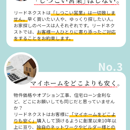
リードネクストは
「しつこい営業」は一切致しま
せん。
早く買いたい人や、ゆっくり探したい人。
お家探しのペースは人それぞれです。リードネク
ストでは、
お客様一人ひとりに寄り添ったご対応
をすることをお約束します。
No.3
マイホームをどこよりも安く。
物件価格やオプション工事、住宅ローン金利な
ど、どこにお願いしても同じだと思っていません
か？
リードネクストはお客様に
「マイホームをどこよ
りも安く」
購入して頂けるように創業以来10年以
上に亘り、
独自のネットワークやビルダー様との