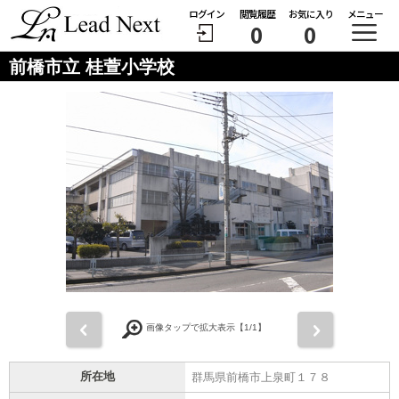
ログイン
閲覧履歴
お気に入り
メニュー
0
0
前橋市立 桂萱小学校
前
次
画像タップで拡大表示【
1
/1】
所在地
群馬県前橋市上泉町１７８