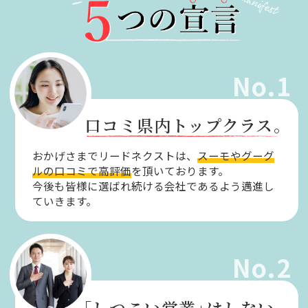
No.1
口コミ県内トップクラス。
おかげさまでリードネクストは、
スーモやグーグ
ルの口コミで高評価
を頂いております。
今後も皆様に選ばれ続ける会社であるよう邁進し
ていきます。
No.2
「しつこい営業」
はしない。