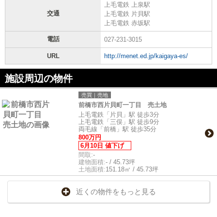
上毛電鉄 上泉駅
交通
上毛電鉄 片貝駅
上毛電鉄 赤坂駅
電話
027-231-3015
URL
http://menet.ed.jp/kaigaya-es/
施設周辺の物件
売買｜売地
前橋市西片貝町一丁目 売土地
上毛電鉄「片貝」駅 徒歩3分
上毛電鉄「三俣」駅 徒歩9分
両毛線「前橋」駅 徒歩35分
800万円
6月10日 値下げ
間取:
-
建物面積:
- / 45.73坪
土地面積:
151.18㎡ / 45.73坪
近くの物件をもっと見る