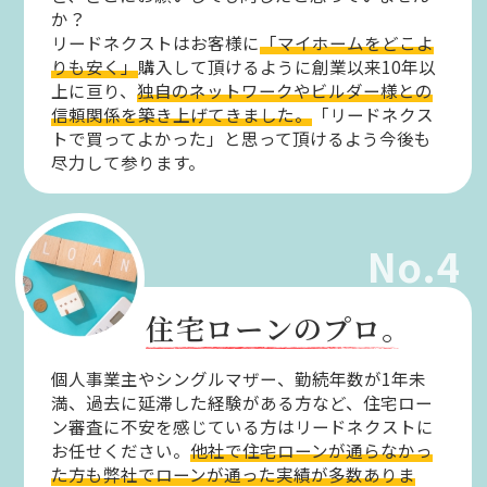
か？
リードネクストはお客様に
「マイホームをどこよ
りも安く」
購入して頂けるように創業以来10年以
上に亘り、
独自のネットワークやビルダー様との
信頼関係を築き上げてきました。
「リードネクス
トで買ってよかった」と思って頂けるよう今後も
尽力して参ります。
No.4
住宅ローンのプロ。
個人事業主やシングルマザー、勤続年数が1年未
満、過去に延滞した経験がある方など、住宅ロー
ン審査に不安を感じている方はリードネクストに
お任せください。
他社で住宅ローンが通らなかっ
た方も弊社でローンが通った実績が多数ありま