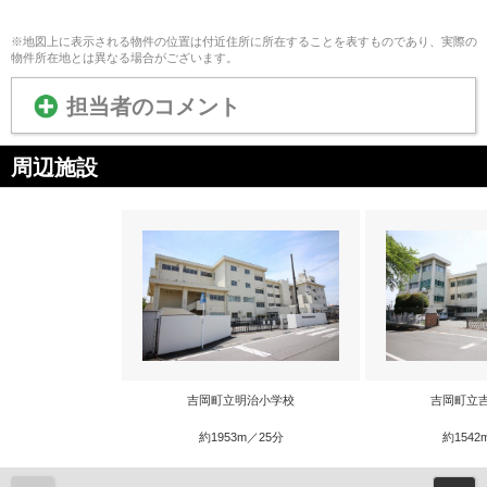
※地図上に表示される物件の位置は付近住所に所在することを表すものであり、実際の
物件所在地とは異なる場合がございます。
担当者のコメント
周辺施設
吉岡町立明治小学校
吉岡町立
約1953m／25分
約1542