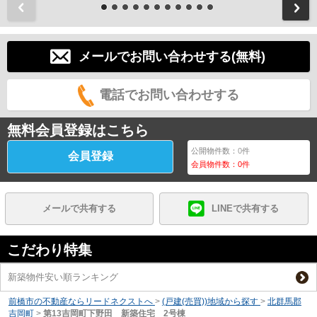
前
メールでお問い合わせする(無料)
電話でお問い合わせする
無料会員登録はこちら
公開物件数：
0
件
会員登録
会員物件数：
0
件
メールで共有する
LINEで共有する
こだわり特集
新築物件安い順ランキング
前橋市の不動産ならリードネクストへ
>
(戸建(売買))地域から探す
>
北群馬郡
吉岡町
>
第13吉岡町下野田 新築住宅 2号棟