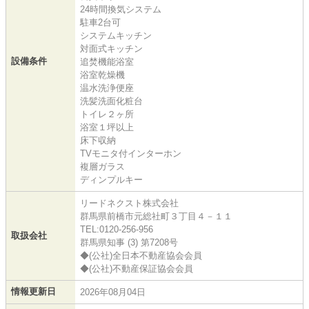
24時間換気システム
駐車2台可
システムキッチン
対面式キッチン
設備条件
追焚機能浴室
浴室乾燥機
温水洗浄便座
洗髪洗面化粧台
トイレ２ヶ所
浴室１坪以上
床下収納
TVモニタ付インターホン
複層ガラス
ディンプルキー
リードネクスト株式会社
群馬県前橋市元総社町３丁目４－１１
TEL:0120-256-956
取扱会社
群馬県知事 (3) 第7208号
◆(公社)全日本不動産協会会員
◆(公社)不動産保証協会会員
情報更新日
2026年08月04日