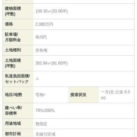
建物面積
109.30㎡(33.06坪)
(坪数)
価格
2,080万円
駐車場/
有/0円
月額料金
土地権利
所有権
土地面積
302.84㎡(91.60坪)
(坪数)
私道負担面積/
-/-
セットバック
一方(北 公道 6.0
地目/地勢
宅地/-
接道状況
m)
建ぺい率/
70%/200%
容積率
用途地域
無指定
都市計画
非線引区域