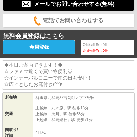
メールでお問い合わせする(無料)
電話でお問い合わせする
無料会員登録はこちら
公開物件数：
0
件
会員登録
会員物件数：
0
件
◆本日ご案内できます！◆
☆ファミマ近くで買い物便利◎
☆インナーバルコニーで雨の日も安心！
☆広々としたお庭付き(^^)/
所在地
群馬県
北群馬郡吉岡町
大字下野田
上越線
「
八木原
」駅 徒歩18分
交通
上越線
「
渋川
」駅 徒歩58分
上越線
「
群馬総社
」駅 徒歩71分
間取り/
4LDK/
詳細