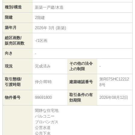
種別/構造
新築一戸建/木造
階建
2階建
築年月
2026年 3月 (新築)
総区画数/
-/1区画
販売区画数
向き
-
その他の法令
現況
完成済み
-
上の制限
取引態様/
第R07SHC12212
仲介/即時
建築確認番号
引渡時期
8号
取引条件の有
物件番号
99691800
2026年08月12日
効期限
閑静な住宅地
バルコニー
プロパンガス
公営水道
公共下水