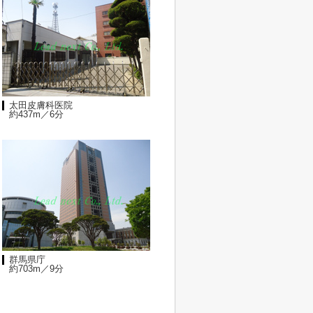
太田皮膚科医院
約437m／6分
群馬県庁
約703m／9分