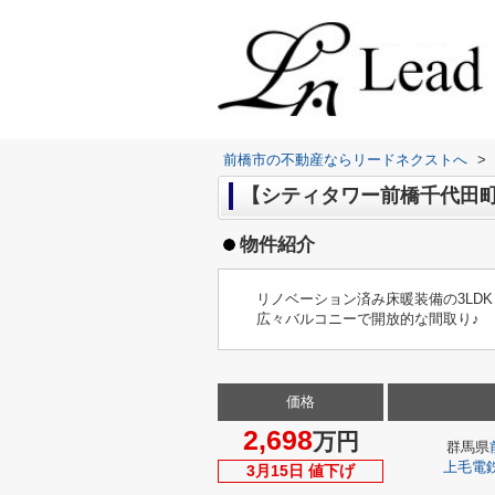
前橋市の不動産ならリードネクストへ
>
【シティタワー前橋千代田町 2
物件紹介
リノベーション済み床暖装備の3LDK
広々バルコニーで開放的な間取り♪
価格
2,698
万円
群馬県
上毛電
3月15日 値下げ