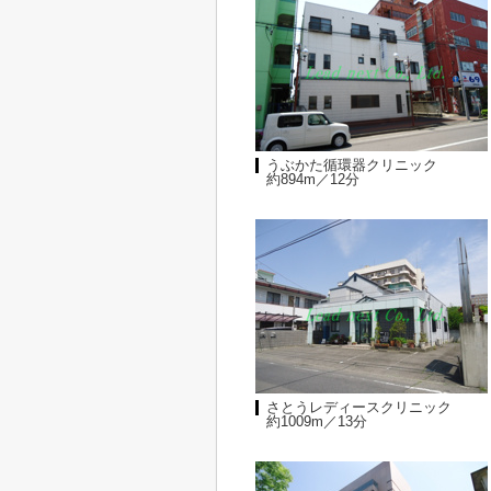
うぶかた循環器クリニック
約894m／12分
さとうレディースクリニック
約1009m／13分