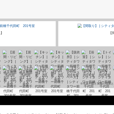
観】
【
※写真や図と実際の現状と