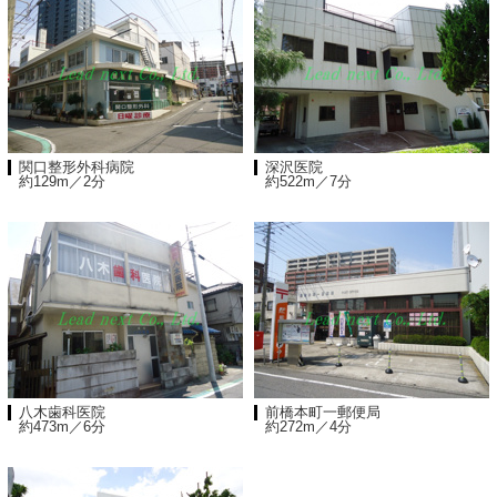
関口整形外科病院
深沢医院
約129m／2分
約522m／7分
八木歯科医院
前橋本町一郵便局
約473m／6分
約272m／4分