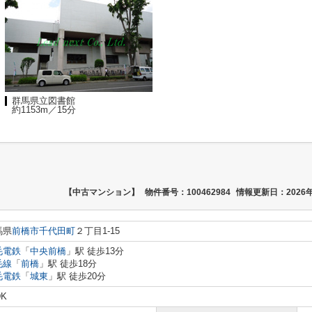
群馬県立図書館
約1153m／15分
【中古マンション】
物件番号：100462984
情報更新日：2026年
馬県
前橋市
千代田町
２丁目1-15
毛電鉄
「
中央前橋
」駅 徒歩13分
毛線
「
前橋
」駅 徒歩18分
毛電鉄
「
城東
」駅 徒歩20分
DK