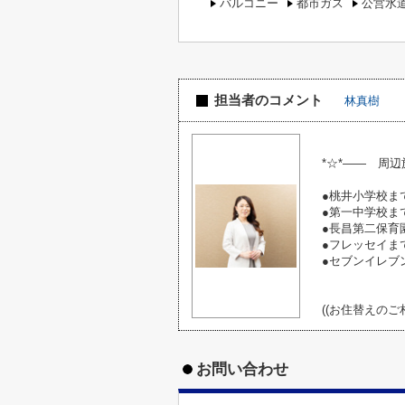
バルコニー
都市ガス
公営水
担当者のコメント
林真樹
*☆*―― 周辺
●桃井小学校まで
●第一中学校まで
●長昌第二保育園
●フレッセイま
●セブンイレブン
((お住替えの
お問い合わせ