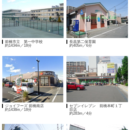
前橋市立 第一中学校
長昌第二保育園
約1434m／18分
約405m／6分
ジョイフーズ 前橋南店
セブンイレブン 前橋本町１丁
約1438m／18分
目店
約283m／4分