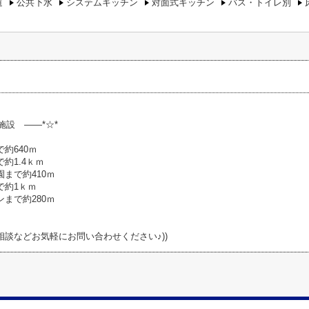
道
公共下水
システムキッチン
対面式キッチン
バス・トイレ別
施設 ――*☆*
約640ｍ
約1.4ｋｍ
まで約410ｍ
で約1ｋｍ
まで約280ｍ
ご相談などお気軽にお問い合わせください♪))