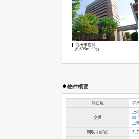
前橋市役所
約695m／9分
物件概要
所在地
群
上
交通
両
上
間取り/詳細
3L