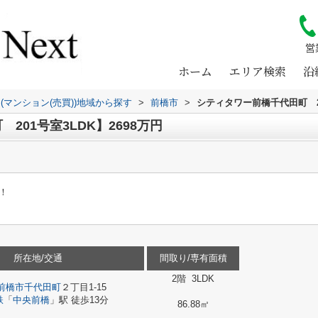
営
ホーム
エリア検索
沿
(マンション(売買))地域から探す
>
前橋市
>
シティタワー前橋千代田町 2
01号室3LDK】2698万円
！
所在地/交通
間取り/専有面積
2階 3LDK
前橋市
千代田町
２丁目1-15
鉄
「
中央前橋
」駅 徒歩13分
86.88㎡