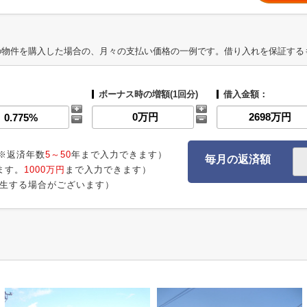
の物件を購入した場合の、月々の支払い価格の一例です。借り入れを保証する
ボーナス時の増額(1回分)
借入金額：
※返済年数
5～50
年まで入力できます）
毎月の返済額
ます。
1000万円
まで入力できます）
生する場合がございます）