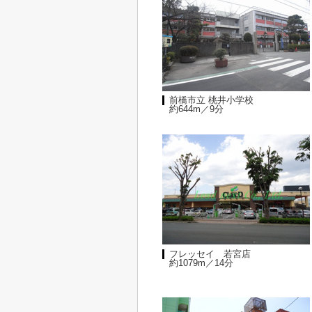
前橋市立 桃井小学校
約644m／9分
フレッセイ 若宮店
約1079m／14分