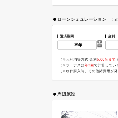
ローンシミュレーション
こ
返済期間
金利
（※元利均等方式 金利
5.00％まで
（※ボーナスは
年2回
で計算してい
（※物件購入時、その他諸費用が発
周辺施設