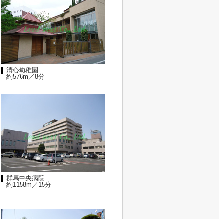
清心幼稚園
約576m／8分
群馬中央病院
約1158m／15分